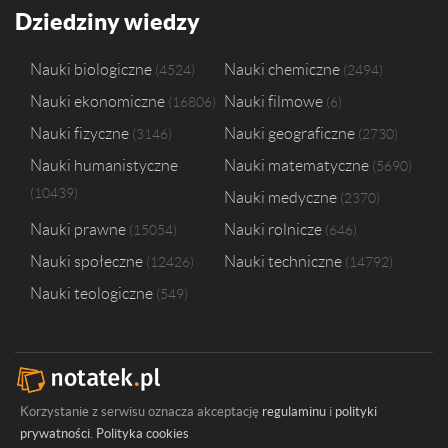
Dziedziny wiedzy
Nauki biologiczne
Nauki chemiczne
4524
2494
Nauki ekonomiczne
Nauki filmowe
16806
6
Nauki fizyczne
Nauki geograficzne
3146
2730
Nauki humanistyczne
Nauki matematyczne
5690
10439
Nauki medyczne
2370
Nauki prawne
Nauki rolnicze
15054
646
Nauki społeczne
Nauki techniczne
12426
14792
Nauki teologiczne
549
Korzystanie z serwisu oznacza akceptację
regulaminu
i
polityki
prywatności
.
Polityka cookies