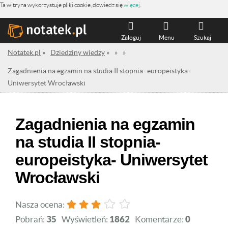
Ta witryna wykorzystuje pliki cookie, dowiedz się
więcej
.
Zaloguj
Menu
Szukaj
Notatek.pl
»
Dziedziny wiedzy
»
»
»
Zagadnienia na egzamin na studia II stopnia- europeistyka-
Uniwersytet Wrocławski
Zagadnienia na egzamin
na studia II stopnia-
europeistyka- Uniwersytet
Wrocławski
Nasza ocena:
Pobrań:
35
Wyświetleń:
1862
Komentarze:
0