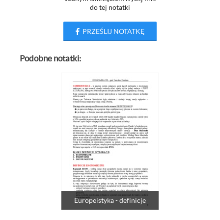
do tej notatki
PRZEŚLIJ NOTATKĘ
Podobne notatki:
Europeistyka - definicje