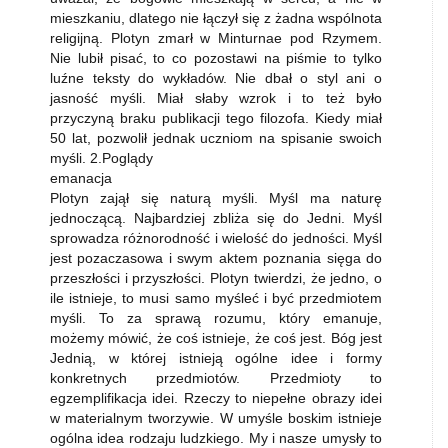
mieszkaniu, dlatego nie łączył się z żadna wspólnota
religijną. Plotyn zmarł w Minturnae pod Rzymem.
Nie lubił pisać, to co pozostawi na piśmie to tylko
luźne teksty do wykładów. Nie dbał o styl ani o
jasność myśli. Miał słaby wzrok i to też było
przyczyną braku publikacji tego filozofa. Kiedy miał
50 lat, pozwolił jednak uczniom na spisanie swoich
myśli. 2.Poglądy
emanacja
Plotyn zajął się naturą myśli. Myśl ma naturę
jednoczącą. Najbardziej zbliża się do Jedni. Myśl
sprowadza różnorodność i wielość do jedności. Myśl
jest pozaczasowa i swym aktem poznania sięga do
przeszłości i przyszłości. Plotyn twierdzi, że jedno, o
ile istnieje, to musi samo myśleć i być przedmiotem
myśli. To za sprawą rozumu, który emanuje,
możemy mówić, że coś istnieje, że coś jest. Bóg jest
Jednią, w której istnieją ogólne idee i formy
konkretnych przedmiotów. Przedmioty to
egzemplifikacja idei. Rzeczy to niepełne obrazy idei
w materialnym tworzywie. W umyśle boskim istnieje
ogólna idea rodzaju ludzkiego. My i nasze umysły to