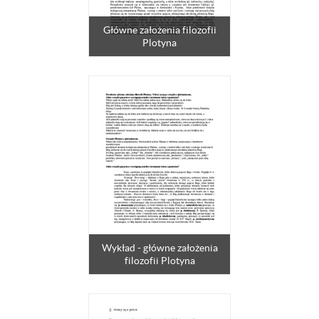
Główne założenia filozofii
Plotyna
Wykład - główne założenia
filozofii Plotyna