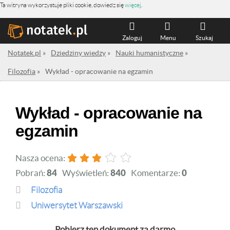
Ta witryna wykorzystuje pliki cookie, dowiedz się
więcej
.
Zaloguj
Menu
Szukaj
Notatek.pl
»
Dziedziny wiedzy
»
Nauki humanistyczne
»
Filozofia
»
Wykład - opracowanie na egzamin
Wykład - opracowanie na
egzamin
Nasza ocena:
Pobrań:
84
Wyświetleń:
840
Komentarze:
0
Filozofia
Uniwersytet Warszawski
Pobierz ten dokument za darmo