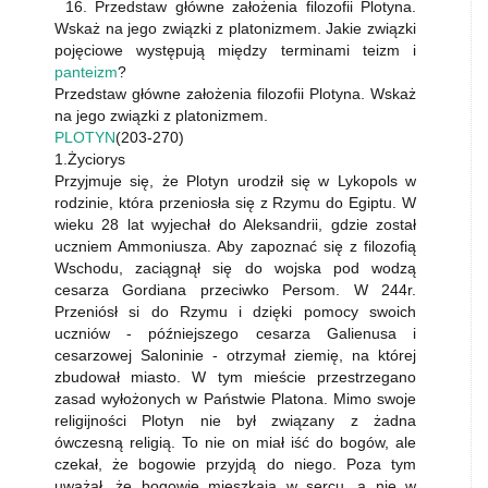
16. Przedstaw główne założenia filozofii Plotyna.
Wskaż na jego związki z platonizmem. Jakie związki
pojęciowe występują między terminami teizm i
panteizm
?
Przedstaw główne założenia filozofii Plotyna. Wskaż
na jego związki z platonizmem.
PLOTYN
(203-270)
1.Życiorys
Przyjmuje się, że Plotyn urodził się w Lykopols w
rodzinie, która przeniosła się z Rzymu do Egiptu. W
wieku 28 lat wyjechał do Aleksandrii, gdzie został
uczniem Ammoniusza. Aby zapoznać się z filozofią
Wschodu, zaciągnął się do wojska pod wodzą
cesarza Gordiana przeciwko Persom. W 244r.
Przeniósł si do Rzymu i dzięki pomocy swoich
uczniów - późniejszego cesarza Galienusa i
cesarzowej Saloninie - otrzymał ziemię, na której
zbudował miasto. W tym mieście przestrzegano
zasad wyłożonych w Państwie Platona. Mimo swoje
religijności Plotyn nie był związany z żadna
ówczesną religią. To nie on miał iść do bogów, ale
czekał, że bogowie przyjdą do niego. Poza tym
uważał, że bogowie mieszkają w sercu, a nie w