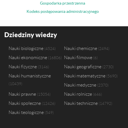
Gospodarka przestrzenna
Kodeks postępowania administracyjnego
Dziedziny wiedzy
Nauki biologiczne
Nauki chemiczne
4524
2494
Nauki ekonomiczne
Nauki filmowe
16806
6
Nauki fizyczne
Nauki geograficzne
3146
2730
Nauki humanistyczne
Nauki matematyczne
5690
10439
Nauki medyczne
2370
Nauki prawne
Nauki rolnicze
15054
646
Nauki społeczne
Nauki techniczne
12426
14792
Nauki teologiczne
549