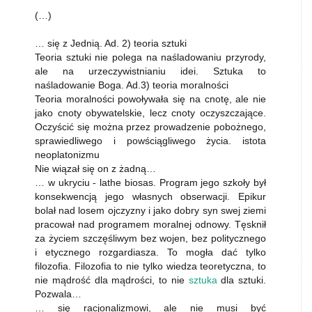
(…)
… się z Jednią. Ad. 2) teoria sztuki
Teoria sztuki nie polega na naśladowaniu przyrody,
ale na urzeczywistnianiu idei. Sztuka to
naśladowanie Boga. Ad.3) teoria moralności
Teoria moralności powoływała się na cnotę, ale nie
jako cnoty obywatelskie, lecz cnoty oczyszczające.
Oczyścić się można przez prowadzenie pobożnego,
sprawiedliwego i powściągliwego życia. istota
neoplatonizmu
Nie wiązał się on z żadną…
… w ukryciu - lathe biosas. Program jego szkoły był
konsekwencją jego własnych obserwacji. Epikur
bolał nad losem ojczyzny i jako dobry syn swej ziemi
pracował nad programem moralnej odnowy. Tęsknił
za życiem szczęśliwym bez wojen, bez politycznego
i etycznego rozgardiasza. To mogła dać tylko
filozofia. Filozofia to nie tylko wiedza teoretyczna, to
nie mądrość dla mądrości, to nie
sztuka
dla sztuki.
Pozwala…
… się racjonalizmowi, ale nie musi być