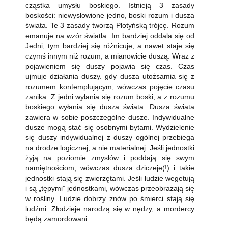
cząstka umysłu boskiego. Istnieją 3 zasady
boskości: niewysłowione jedno, boski rozum i dusza
świata. Te 3 zasady tworzą Plotyńską trójcę. Rozum
emanuje na wzór światła. Im bardziej oddala się od
Jedni, tym bardziej się różnicuje, a nawet staje się
czymś innym niż rozum, a mianowicie duszą. Wraz z
pojawieniem się duszy pojawia się czas. Czas
ujmuje działania duszy. gdy dusza utożsamia się z
rozumem kontemplującym, wówczas pojęcie czasu
zanika. Z jedni wyłania się rozum boski, a z rozumu
boskiego wyłania się dusza świata. Dusza świata
zawiera w sobie poszczególne dusze. Indywidualne
dusze mogą stać się osobnymi bytami. Wydzielenie
się duszy indywidualnej z duszy ogólnej przebiega
na drodze logicznej, a nie materialnej. Jeśli jednostki
żyją na poziomie zmysłów i poddają się swym
namiętnościom, wówczas dusza dziczeje(!) i takie
jednostki stają się zwierzętami. Jeśli ludzie wegetują
i są „tępymi” jednostkami, wówczas przeobrażają się
w rośliny. Ludzie dobrzy znów po śmierci stają się
ludźmi. Złodzieje narodzą się w nędzy, a mordercy
będą zamordowani.