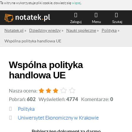
Ta witryna wykorzystuje pliki cookie, dowiedz się
więcej
.
Zaloguj
Menu
Szukaj
Notatek.pl
»
Dziedziny wiedzy
»
Nauki społeczne
»
Polityka
»
Wspólna polityka handlowa UE
Wspólna polityka
handlowa UE
Nasza ocena:
Pobrań:
602
Wyświetleń:
4774
Komentarze:
0
Polityka
Uniwersytet Ekonomiczny w Krakowie
Pobierz ten dokument za darmo