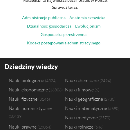
Notatek.pl to największa baza notatek w Polsce.
Sprawdź teraz:
Administracja publiczna
Anatomia człowieka
Działalność gospodarcza
Ewolucjonizm
Gospodarka przestrzenna
Kodeks postępowania administracyjnego
Dziedziny wiedzy
Nauki biologiczne
Nauki chemiczne
4524
2494
Nauki ekonomiczne
Nauki filmowe
16806
6
Nauki fizyczne
Nauki geograficzne
3146
2730
Nauki humanistyczne
Nauki matematyczne
5690
10439
Nauki medyczne
2370
Nauki prawne
Nauki rolnicze
15054
646