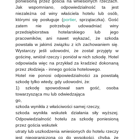
poniesioną przez gościa na wniesionych rzeczach.
Jak wspomniano, odpowiedzialność ta jest
niezależna od winy właściela hotelu lub osób,
którymi się posługuje (
portier
, sprzątaczka). Gość
zatem nie potrzebuje udowadniać winy
przedsiębiorstwa hotelarskiego lub jego
pracowników, ani nawet wykazać, że szkoda
powstała w jakimś związku z ich zachowaniem się.
Wystarczy jeśli udowodni, że został przyjęty w
gościnę, wniósł rzeczy i poniósł w nich szkodę. Hotel
odpowiada więc na przykład za kradzież dokonaną
przez złodzieja - innego gościa hotelowego.
Hotel nie ponosi odpowiedzialności za powstałą
szkodę tylko wtedy, gdy udowodni, że:
1) szkodę spowodował sam gość, osoba
towarzysząca mu lub odwiedzająca
go,
szkoda wynikła z właściwości samej rzeczy,
szkoda wynikła wskutek działania siły wyższej.
Odpowiedzialność hotelu za szkodę poniesioną
przez gościa wskutek
utraty lub uszkodzenia wniesionych do hotelu rzeczy
jest nieograniczona co do wysokości, chyba, że