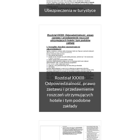
Ubezpieczenia w turystyce
Rozdział XXXIII-
Odpowiedzialność, prawo
zastawu i przedawnienie
roszczeń utrzymujących
hotele i tym podobne
zakłady