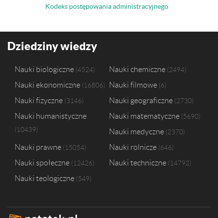
Kodeks postępowania administracyjnego
Dziedziny wiedzy
Nauki biologiczne
Nauki chemiczne
4524
2494
Nauki ekonomiczne
Nauki filmowe
16806
6
Nauki fizyczne
Nauki geograficzne
3146
2730
Nauki humanistyczne
Nauki matematyczne
5690
10439
Nauki medyczne
2370
Nauki prawne
Nauki rolnicze
15054
646
Nauki społeczne
Nauki techniczne
12426
14792
Nauki teologiczne
549