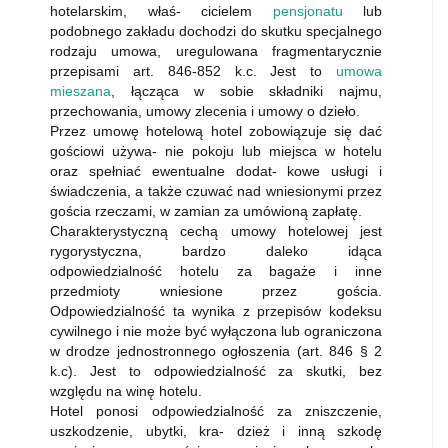
hotelarskim, właś- cicielem
pensjonatu
lub
podobnego zakładu dochodzi do skutku specjalnego
rodzaju umowa, uregulowana fragmentarycznie
przepisami art. 846-852 k.c. Jest to
umowa
mieszana
, łącząca w sobie składniki najmu,
przechowania, umowy zlecenia i umowy o dzieło.
Przez umowę hotelową hotel zobowiązuje się dać
gościowi używa- nie pokoju lub miejsca w hotelu
oraz spełniać ewentualne dodat- kowe usługi i
świadczenia, a także czuwać nad wniesionymi przez
gościa rzeczami, w zamian za umówioną zapłatę.
Charakterystyczną cechą umowy hotelowej jest
rygorystyczna, bardzo daleko idąca
odpowiedzialność hotelu za bagaże i inne
przedmioty wniesione przez gościa.
Odpowiedzialność ta wynika z przepisów kodeksu
cywilnego i nie może być wyłączona lub ograniczona
w drodze jednostronnego ogłoszenia (art. 846 § 2
k.c). Jest to odpowiedzialność za skutki, bez
względu na winę hotelu.
Hotel ponosi odpowiedzialność za zniszczenie,
uszkodzenie, ubytki, kra- dzież i inną szkodę