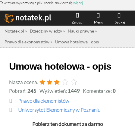
Ta witryna wykorzystuje pliki cookie, dowiedz się
więcej
.
Zaloguj
Menu
Szukaj
Notatek.pl
»
Dziedziny wiedzy
»
Nauki prawne
»
Prawo dla ekonomistów
»
Umowa hotelowa - opis
Umowa hotelowa - opis
Nasza ocena:
Pobrań:
245
Wyświetleń:
1449
Komentarze:
0
Prawo dla ekonomistów
Uniwersytet Ekonomiczny w Poznaniu
Pobierz ten dokument za darmo