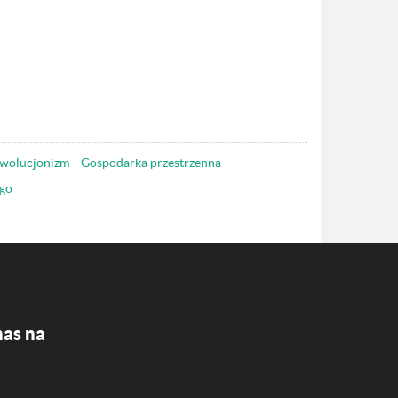
wolucjonizm
Gospodarka przestrzenna
go
nas na