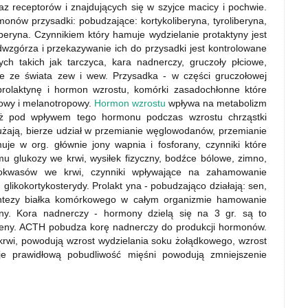
az receptorów i znajdujących się w szyjce macicy i pochwie.
nów przysadki: pobudzające: kortykoliberyna, tyroliberyna,
liberyna. Czynnikiem który hamuje wydzielanie protaktyny jest
zgórza i przekazywanie ich do przysadki jest kontrolowane
h takich jak tarczyca, kara nadnerczy, gruczoły płciowe,
e ze świata zew i wew. Przysadka - w części gruczołowej
prolaktynę i hormon wzrostu, komórki zasadochłonne które
powy i melanotropowy.
Hormon wzrostu
wpływa na metabolizm
ież pod wpływem tego hormonu podczas wzrostu chrząstki
użają, bierze udział w przemianie węglowodanów, przemianie
uje w org. głównie jony wapnia i fosforany, czynniki które
u glukozy we krwi, wysiłek fizyczny, bodźce bólowe, zimno,
nokwasów we krwi, czynniki wpływające na zahamowanie
glikokortykosterydy. Prolakt yna - pobudzająco działają: sen,
 syntezy białka komórkowego w całym organizmie hamowanie
ny. Kora nadnerczy - hormony dzielą się na 3 gr. są to
rogeny. ACTH pobudza korę nadnerczy do produkcji hormonów.
 krwi, powodują wzrost wydzielania soku żołądkowego, wzrost
je prawidłową pobudliwość mięśni powodują zmniejszenie