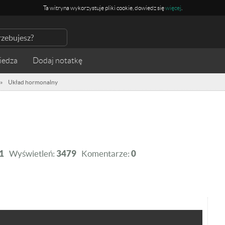
Ta witryna wykorzystuje pliki cookie, dowiedz się
więcej
.
iedza
»
Układ hormonalny
1
Wyświetleń:
3479
Komentarze:
0