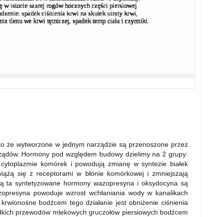
to że wytworzone w jednym narządzie są przenoszone przez
arządów. Hormony pod względem budowy dzielimy na 2 grupy:
 cytoplazmie komórek i powodują zmianę w syntezie białek
ążą się z receptorami w błonie komórkowej i zmniejszają
są ta syntetyzowane hormony wazopresyna i oksydocyna są
zopresyna powoduje wzrost wchłaniania wody w kanalikach
krwionośne bodźcem tego działanie jest obniżenie ciśnienia
adkich przewodów mlekowych gruczołów piersiowych bodźcem