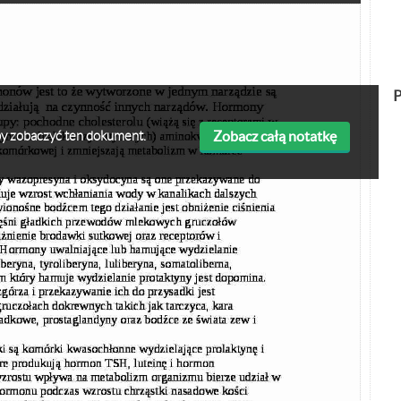
P
Zobacz całą notatkę
 aby zobaczyć ten dokument.