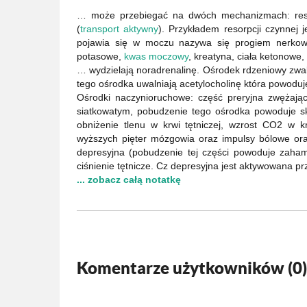
… może przebiegać na dwóch mechanizmach: resorp
(
transport aktywny
). Przykładem resorpcji czynnej 
pojawia się w moczu nazywa się progiem nerkow
potasowe,
kwas moczowy
, kreatyna, ciała ketonowe,
… wydzielają noradrenalinę. Ośrodek rdzeniowy zwal
tego ośrodka uwalniają acetylocholinę która powoduje
Ośrodki naczynioruchowe: część preryjna zwężając
siatkowatym, pobudzenie tego ośrodka powoduje sku
obniżenie tlenu w krwi tętniczej, wzrost CO2 w 
wyższych pięter mózgowia oraz impulsy bólowe ora
depresyjna (pobudzenie tej części powoduje zahamo
ciśnienie tętnicze. Cz depresyjna jest aktywowana 
... zobacz całą notatkę
Komentarze użytkowników (
0
)