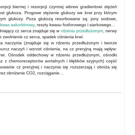
cji biernej i resorpcji czynnej wbrew gradientowi stężeń
jest glukoza. Progowe stężenie glukozy we krwi przy którym
ym glukozy. Poza glukozą resorbowane są: jony sodowe,
kwas askorbinowy
, reszty kwasu fosforowego i siarkowego…
niający cz serca znajduje się w
rdzeniu przedłużonym
, nerwy
 zwolnienie cz serca, spadek ciśnienia krwi.
a naczynia (znajduje się w rdzeniu przedłużonym i tworze
rcz naczyń i wzrost ciśnienia, na cz preryjną mają wpływ:
krwi. Ośrodek oddechowy w rdzeniu przedłużonym, ośrodki
z z chemoreceptorów aortalnych i kłębków szyjnych) część
wanie cz preryjnej i naczynia się rozszerzają i obniża się
przez obniżenie CO2, rozciąganie…