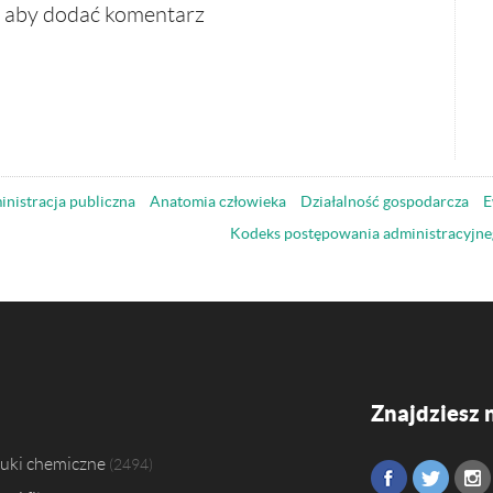
, aby dodać komentarz
nistracja publiczna
Anatomia człowieka
Działalność gospodarcza
E
Kodeks postępowania administracyjne
Znajdziesz 
uki chemiczne
2494