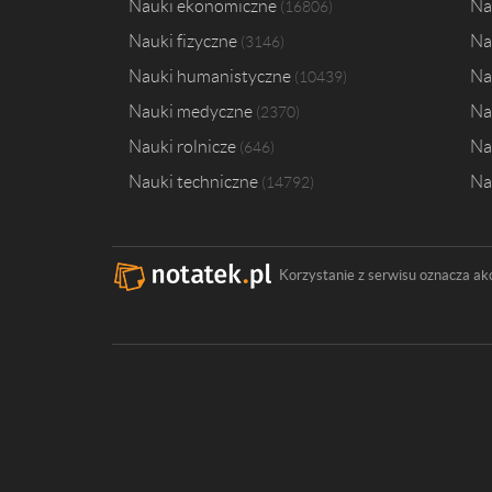
Nauki ekonomiczne
Na
16806
Nauki fizyczne
Na
3146
Nauki humanistyczne
Na
10439
Nauki medyczne
Na
2370
Nauki rolnicze
Na
646
Nauki techniczne
Na
14792
Korzystanie z serwisu oznacza ak