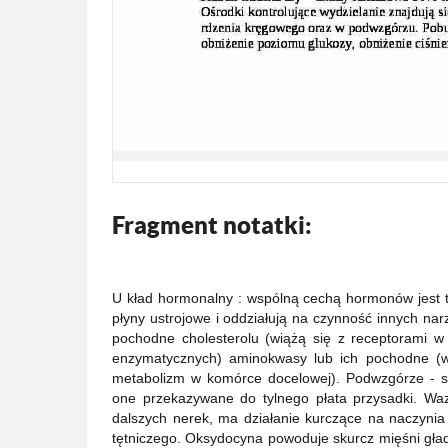
Fragment notatki:
U kład hormonalny : wspólną cechą hormonów jest 
płyny ustrojowe i oddziałują na czynność innych n
pochodne cholesterolu (wiążą się z receptorami w
enzymatycznych) aminokwasy lub ich pochodne (wi
metabolizm w komórce docelowej). Podwzgórze - 
one przekazywane do tylnego płata przysadki. Wa
dalszych nerek, ma działanie kurczące na naczynia 
tętniczego. Oksydocyna powoduje skurcz mięśni gł