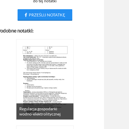
do tej notatki
PRZEŚLIJ NOTATKĘ
odobne notatki:
Regulacja gospodarki
wodno-elektrolitycznej