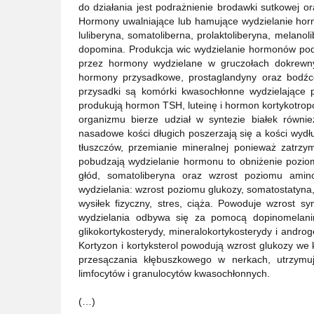
do działania jest podrażnienie brodawki sutkowej or
Hormony uwalniające lub hamujące wydzielanie hormo
luliberyna, somatoliberna, prolaktoliberyna, melano
dopomina. Produkcja wic wydzielanie hormonów podw
przez hormony wydzielane w gruczołach dokrewnyc
hormony przysadkowe, prostaglandyny oraz bodźc
przysadki są komórki kwasochłonne wydzielające 
produkują hormon TSH, luteinę i hormon kortykotro
organizmu bierze udział w syntezie białek równ
nasadowe kości długich poszerzają się a kości wydł
tłuszczów, przemianie mineralnej ponieważ zatrzym
pobudzają wydzielanie hormonu to obniżenie poziom
głód, somatoliberyna oraz wzrost poziomu ami
wydzielania: wzrost poziomu glukozy, somatostatyna, 
wysiłek fizyczny, stres, ciąża. Powoduje wzrost
wydzielania odbywa się za pomocą dopinomelani
glikokortykosterydy, mineralokortykosterydy i and
Kortyzon i kortyksterol powodują wzrost glukozy we
przesączania kłębuszkowego w nerkach, utrzymu
limfocytów i granulocytów kwasochłonnych.
(…)