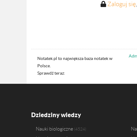
Zaloguj się
Admi
Notatek.pl to największa baza notatek w
Polsce.
Sprawdź teraz:
Dziedziny wiedzy
Nauki biologiczne
Na
4524