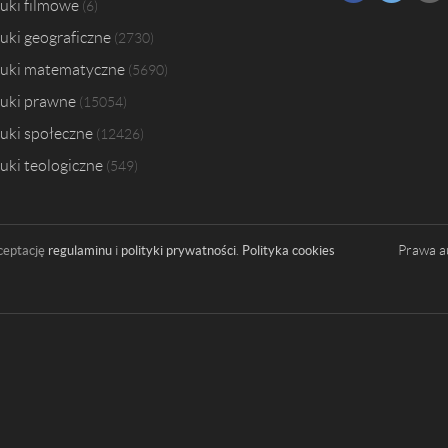
uki filmowe
6
uki geograficzne
2730
uki matematyczne
5690
uki prawne
15054
uki społeczne
12426
uki teologiczne
549
Prawa a
ceptację
regulaminu
i
polityki prywatności
.
Polityka cookies