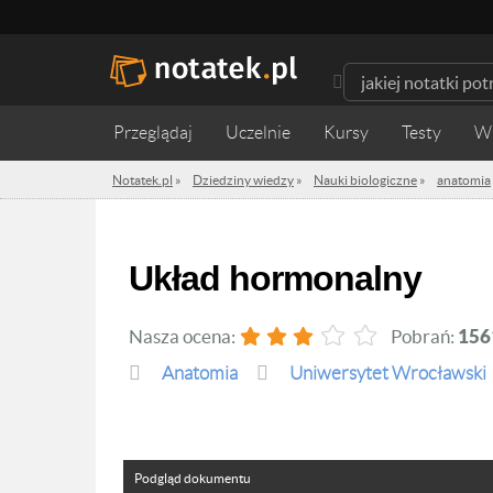
Przeglądaj
Uczelnie
Kursy
Testy
W
Notatek.pl
»
Dziedziny wiedzy
»
Nauki biologiczne
»
anatomia
Układ hormonalny
Nasza ocena:
Pobrań:
156
anatomia
Uniwersytet Wrocławski
Podgląd dokumentu