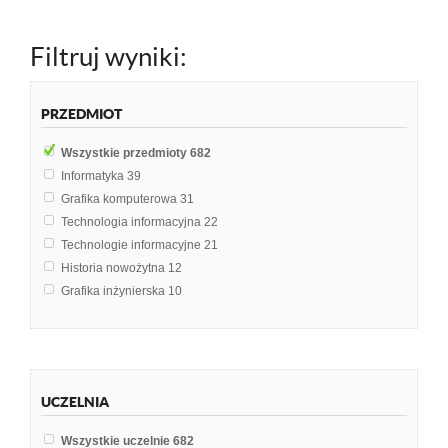
Filtruj wyniki:
PRZEDMIOT
Wszystkie przedmioty
682
Informatyka
39
Grafika komputerowa
31
Technologia informacyjna
22
Technologie informacyjne
21
Historia nowożytna
12
Grafika inżynierska
10
Zagraniczne systemy medialne
10
Marketing
9
Pedagogika
9
Geodezja
7
UCZELNIA
Historia książki polskiej
7
Historia literatury jidysz
7
Wszystkie uczelnie
682