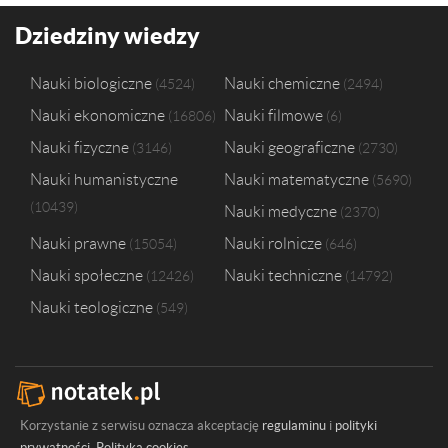
Politechnika Świętokrzyska w Kielcach
10
Uniwersytet Jana Kochanowskiego w Kielcach
8
Dziedziny wiedzy
Uniwersytet Szczeciński
8
Uniwersytet Warmińsko-Mazurski w Olsztynie
8
Nauki biologiczne
Nauki chemiczne
4524
2494
Politechnika Rzeszowska im. Ignacego Łukasiewicza
7
Nauki ekonomiczne
Nauki filmowe
16806
6
Uniwersytet Kazimierza Wielkiego w Bydgoszczy
7
Szkoła Główna Handlowa w Warszawie
6
Nauki fizyczne
Nauki geograficzne
3146
2730
Katolicki Uniwersytet Lubelski Jana Pawła II w Lublinie
5
Nauki humanistyczne
Nauki matematyczne
5690
Uniwersytet Przyrodniczy we Wrocławiu
5
10439
Nauki medyczne
Uniwersytet Śląski w Katowicach
5
2370
Nauki prawne
Nauki rolnicze
15054
646
Nauki społeczne
Nauki techniczne
12426
14792
Nauki teologiczne
549
Korzystanie z serwisu oznacza akceptację
regulaminu
i
polityki
prywatności
.
Polityka cookies