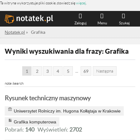
Ta witryna wykorzystuje pliki cookie, dowiedz się
więcej
.
Zaloguj
Menu
Szukaj
Notatek.pl
»
Grafika
Wyniki wyszukiwania dla frazy: Grafika
...
1
2
3
4
5
69
Następna
note /search
Rysunek techniczny maszynowy
Uniwersytet Rolniczy im. Hugona Kołłątaja w Krakowie
Grafika komputerowa
Pobrań:
140
Wyświetleń:
2702