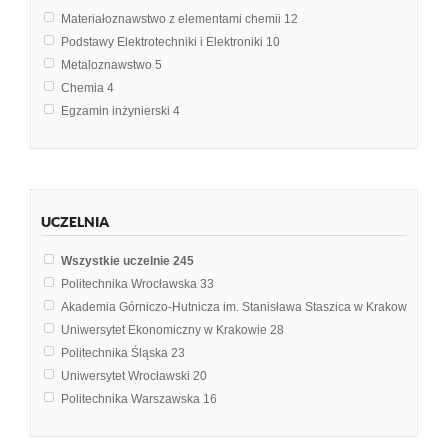
Materiałoznawstwo z elementami chemii
12
Podstawy Elektrotechniki i Elektroniki
10
Metaloznawstwo
5
Chemia
4
Egzamin inżynierski
4
Elektronika i elektrotechnika
4
Elektrotechnika i elektornika
3
Metalurgia metali lekkich i rzadkich
3
Metrologia
3
UCZELNIA
Podstawy transmisji danych
3
Wytrzymałość materiałów
3
Wszystkie uczelnie
245
Zarządzanie jakością
3
Politechnika Wrocławska
33
Automatyczne zabezpieczenia w elektroenergetyce
2
Akademia Górniczo-Hutnicza im. Stanisława Staszica w Krakowie
30
Automatyka
2
Uniwersytet Ekonomiczny w Krakowie
28
Budownictwo
2
Politechnika Śląska
23
Elektronika
2
Uniwersytet Wrocławski
20
Geografia usług
2
Politechnika Warszawska
16
Geologia złożowa
2
Politechnika Świętokrzyska w Kielcach
13
Informatyka
2
Uniwersytet Szczeciński
13