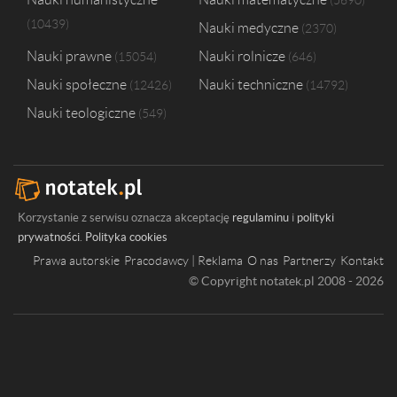
5690
Szkoła Główna Handlowa w Warszawie
1
10439
Nauki medyczne
Uniwersytet Kazimierza Wielkiego w Bydgoszczy
1
2370
Nauki prawne
Nauki rolnicze
15054
646
Nauki społeczne
Nauki techniczne
12426
14792
Nauki teologiczne
549
Korzystanie z serwisu oznacza akceptację
regulaminu
i
polityki
prywatności
.
Polityka cookies
Prawa autorskie
Pracodawcy | Reklama
O nas
Partnerzy
Kontakt
© Copyright notatek.pl 2008 - 2026