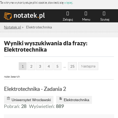
Ta witryna wykorzystuje pliki cookie, dowiedz się
więcej
.
Zaloguj
Menu
Szukaj
Notatek.pl
»
Elektrotechnika
Wyniki wyszukiwania dla frazy:
Elektrotechnika
...
1
2
3
4
5
25
Następna
note /search
Elektrotechnika - Zadania 2
Uniwersytet Wrocławski
Elektrotechnika
Pobrań:
28
Wyświetleń:
889