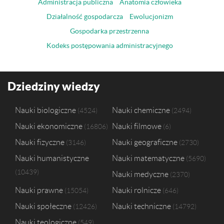
Administracja publiczna
Anatomia człowieka
Działalność gospodarcza
Ewolucjonizm
Gospodarka przestrzenna
Kodeks postępowania administracyjnego
Dziedziny wiedzy
Nauki biologiczne
Nauki chemiczne
4524
2494
Nauki ekonomiczne
Nauki filmowe
16806
6
Nauki fizyczne
Nauki geograficzne
3146
2730
Nauki humanistyczne
Nauki matematyczne
5690
10439
Nauki medyczne
2370
Nauki prawne
Nauki rolnicze
15054
646
Nauki społeczne
Nauki techniczne
12426
14792
Nauki teologiczne
549