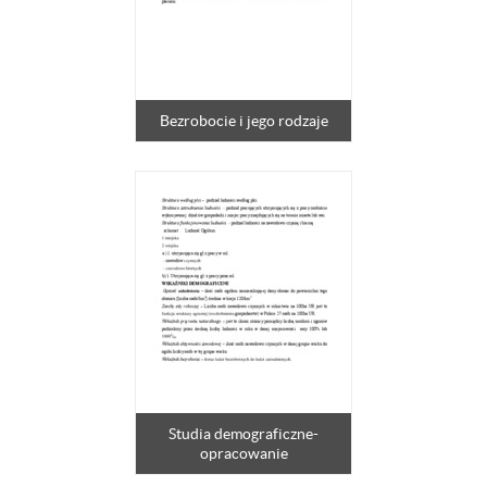
Bezrobocie i jego rodzaje
Studia demograficzne-
opracowanie