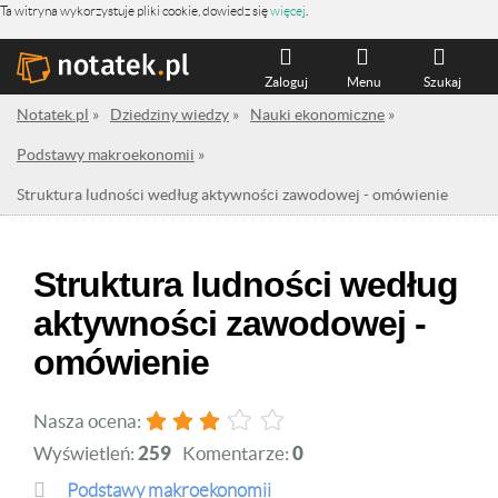
Ta witryna wykorzystuje pliki cookie, dowiedz się
więcej
.
Zaloguj
Menu
Szukaj
Notatek.pl
»
Dziedziny wiedzy
»
Nauki ekonomiczne
»
Podstawy makroekonomii
»
Struktura ludności według aktywności zawodowej - omówienie
Struktura ludności według
aktywności zawodowej -
omówienie
Nasza ocena:
Wyświetleń:
259
Komentarze:
0
Podstawy makroekonomii