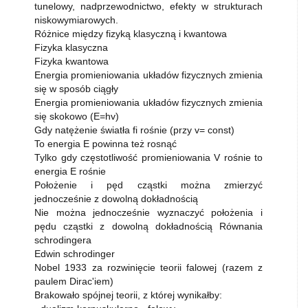
tunelowy, nadprzewodnictwo, efekty w strukturach
niskowymiarowych.
Różnice między fizyką klasyczną i kwantowa
Fizyka klasyczna
Fizyka kwantowa
Energia promieniowania układów fizycznych zmienia
się w sposób ciągły
Energia promieniowania układów fizycznych zmienia
się skokowo (E=hv)
Gdy natężenie światła fi rośnie (przy v= const)
To energia E powinna też rosnąć
Tylko gdy częstotliwość promieniowania V rośnie to
energia E rośnie
Położenie i pęd cząstki można zmierzyć
jednocześnie z dowolną dokładnością
Nie można jednocześnie wyznaczyć położenia i
pędu cząstki z dowolną dokładnością Równania
schrodingera
Edwin schrodinger
Nobel 1933 za rozwinięcie teorii falowej (razem z
paulem Dirac'iem)
Brakowało spójnej teorii, z której wynikałby: