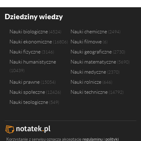
Dziedziny wiedzy
Nauki biologiczne
Nauki chemiczne
4524
2494
Nauki ekonomiczne
Nauki filmowe
16806
6
Nauki fizyczne
Nauki geograficzne
3146
2730
Nauki humanistyczne
Nauki matematyczne
5690
10439
Nauki medyczne
2370
Nauki prawne
Nauki rolnicze
15054
646
Nauki społeczne
Nauki techniczne
12426
14792
Nauki teologiczne
549
Korzystanie z serwisu oznacza akceptację
regulaminu
i
polityki