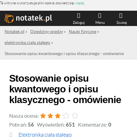
Ta witryna wykorzystuje pliki cookie, dowiedz się
więcej
.
Zaloguj
Menu
Szukaj
Notatek.pl
»
Dziedziny wiedzy
»
Nauki fizyczne
»
elektronika ciała stałego
»
Stosowanie opisu kwantowego i opisu klasycznego - omówienie
Stosowanie opisu
kwantowego i opisu
klasycznego - omówienie
Nasza ocena:
Pobrań:
56
Wyświetleń:
651
Komentarze:
0
elektronika ciała stałego