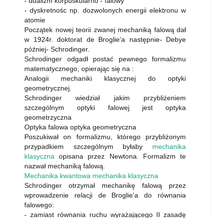
- dualizm korpuskularno - falowy
- dyskretnośc np. dozwolonych energii elektronu w
atomie
Początek nowej teorii zwanej mechaniką falową dał
w 1924r. doktorat de Broglie'a następnie- Debye
później- Schrodinger.
Schrodinger odgadł postać pewnego formalizmu
matematycznego, opierając się na :
Analogii mechaniki klasycznej do optyki
geometrycznej.
Schrodinger wiedział jakim przybliżeniem
szczególnym optyki falowej jest optyka
geometrzyczna
Optyka falowa optyka geometryczna
Poszukiwał on formalizmu, którego przybliżonym
przypadkiem szczególnym byłaby
mechanika
klasyczna
opisana przez Newtona. Formalizm te
nazwał mechaniką falową.
Mechanika kwantowa mechanika klasyczna
Schrodinger otrzymał mechanikę falową przez
wprowadzenie relacji de Broglie'a do równania
falowego:
- zamiast równania ruchu wyrażającego II zasadę