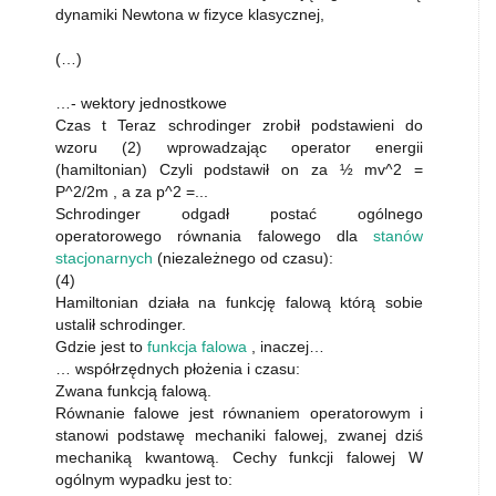
dynamiki Newtona w fizyce klasycznej,
(…)
…- wektory jednostkowe
Czas t Teraz schrodinger zrobił podstawieni do
wzoru (2) wprowadzając operator energii
(hamiltonian) Czyli podstawił on za ½ mv^2 =
P^2/2m , a za p^2 =...
Schrodinger odgadł postać ogólnego
operatorowego równania falowego dla
stanów
stacjonarnych
(niezależnego od czasu):
(4)
Hamiltonian działa na funkcję falową którą sobie
ustalił schrodinger.
Gdzie jest to
funkcja falowa
, inaczej…
… współrzędnych płożenia i czasu:
Zwana funkcją falową.
Równanie falowe jest równaniem operatorowym i
stanowi podstawę mechaniki falowej, zwanej dziś
mechaniką kwantową. Cechy funkcji falowej W
ogólnym wypadku jest to: