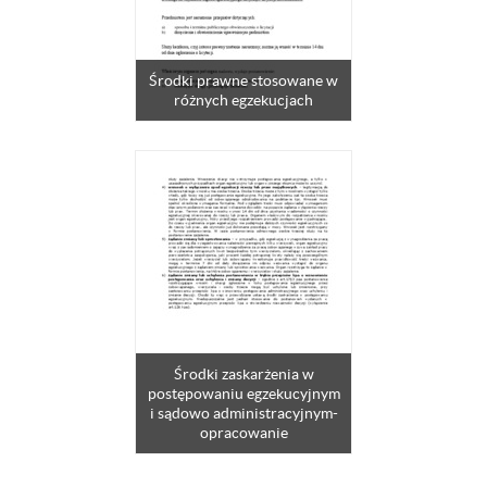
Środki prawne stosowane w
różnych egzekucjach
Środki zaskarżenia w
postępowaniu egzekucyjnym
i sądowo administracyjnym-
opracowanie