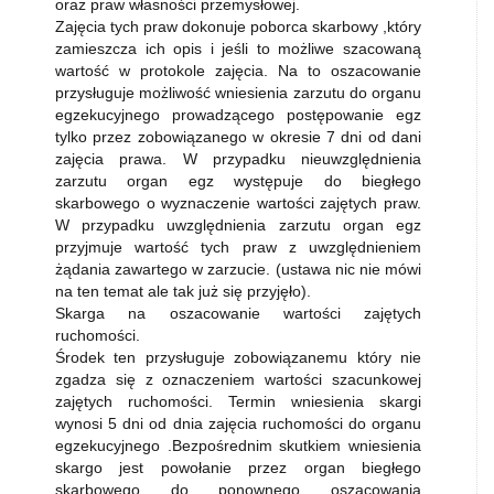
oraz praw własności przemysłowej.
Zajęcia tych praw dokonuje poborca skarbowy ,który
zamieszcza ich opis i jeśli to możliwe szacowaną
wartość w protokole zajęcia. Na to oszacowanie
przysługuje możliwość wniesienia zarzutu do organu
egzekucyjnego prowadzącego postępowanie egz
tylko przez zobowiązanego w okresie 7 dni od dani
zajęcia prawa. W przypadku nieuwzględnienia
zarzutu organ egz występuje do biegłego
skarbowego o wyznaczenie wartości zajętych praw.
W przypadku uwzględnienia zarzutu organ egz
przyjmuje wartość tych praw z uwzględnieniem
żądania zawartego w zarzucie. (ustawa nic nie mówi
na ten temat ale tak już się przyjęło).
Skarga na oszacowanie wartości zajętych
ruchomości.
Środek ten przysługuje zobowiązanemu który nie
zgadza się z oznaczeniem wartości szacunkowej
zajętych ruchomości. Termin wniesienia skargi
wynosi 5 dni od dnia zajęcia ruchomości do organu
egzekucyjnego .Bezpośrednim skutkiem wniesienia
skargo jest powołanie przez organ biegłego
skarbowego do ponownego oszacowania