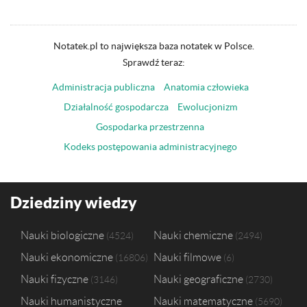
Notatek.pl to największa baza notatek w Polsce.
Sprawdź teraz:
Administracja publiczna
Anatomia człowieka
Działalność gospodarcza
Ewolucjonizm
Gospodarka przestrzenna
Kodeks postępowania administracyjnego
Dziedziny wiedzy
Nauki biologiczne
Nauki chemiczne
4524
2494
Nauki ekonomiczne
Nauki filmowe
16806
6
Nauki fizyczne
Nauki geograficzne
3146
2730
Nauki humanistyczne
Nauki matematyczne
5690