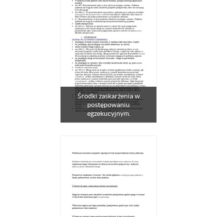
Środki zaskarżenia w
postępowaniu
egzekucyjnym.