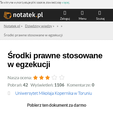
Ta witryna wykorzystuje pliki cookie, dowiedz się
więcej
.
Zaloguj
Menu
Szukaj
Notatek.pl
»
Dziedziny wiedzy
»
»
»
Środki prawne stosowane w egzekucji
Środki prawne stosowane
w egzekucji
Nasza ocena:
Pobrań:
42
Wyświetleń:
1106
Komentarze:
0
Uniwersytet Mikołaja Kopernika w Toruniu
Pobierz ten dokument za darmo