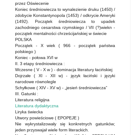
przez Oświecenie
Koniec średniowiecza to wynalezienie druku (1450) /
zdobycie Konstantynopola (1453) / odkrycie Ameryki
(1492). Początek średniowiecza to upadek
zachodniego cesarstwa rzymskiego / VII (?)wiekn -
początek mentalności chrześcijańskiej w świecie
POLSKA
Początek - X wiek ( 966 - początek państwa
polskiego )
Koniec - połowa XVI w
II. 3 etapy średniowiecza :
Wczesne ( V - X w ) - dominacja literatury łacińskiej
Dojrzałe ( XI - XII w) - język łaciński i języki
narodowe równolegle
Schyłkowe ( XIV - XV w) - „jesień średniowiecza”
III. Gatunki :
Literatura religijna
Literatura dydaktyczna
Liryka świecka
Utwory powieściowe ( EPOPEJE )
Nie wykrystalizowały się konkretnych gatunków;
jeden przyswajał wiele form literackich.