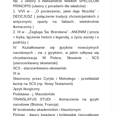
Np. 2 utwory o Aleksandrze Wielkim SPECULUM
PRINCIPIS (utwory z poradami dla władców) :
1. V/VI w - „O pocieszeniu, jakie daje filozofia” -
DEOCJUSZ ( połączenie tradycji chrześcijańskich z
antycznymi, oparty na faktach, wielokrotnie
tłumaczony )
2. IX w - „Żegluga Św. Brendana” - ANONIM ( proza
+ liryka, łączenie historii z legendą, o życiu ascety i o
podróży )
IV. Kształtowanie się języków nowożytnych
narodowych - zw. z językiem, w jakim odbywa się
chrystianizacja. W Polsce, Słowanie - SCS
(starocerkiewny słowiański)
SCS - starocerkiewno-słowiański
IX w
Stworzony przez Cyryla i Metodego - przekładali
łacinę na SCS (np. Nowy Testament)
Język liturgiczny
Podstawa - j. Macedoński
TRANSLATUS STUDI - tłumaczenia na języki
narodowe (Bośnia, Francja)
W środowisku akademickim i klasztornym
Później : dwory książęce i królewskie (początkowo