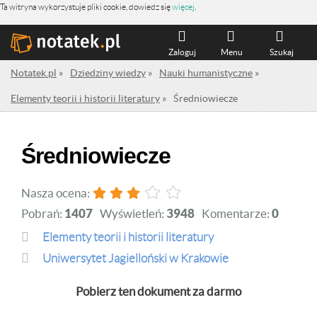
Ta witryna wykorzystuje pliki cookie, dowiedz się
więcej
.
Zaloguj
Menu
Szukaj
Notatek.pl
»
Dziedziny wiedzy
»
Nauki humanistyczne
»
Elementy teorii i historii literatury
»
Średniowiecze
Średniowiecze
Nasza ocena:
Pobrań:
1407
Wyświetleń:
3948
Komentarze:
0
Elementy teorii i historii literatury
Uniwersytet Jagielloński w Krakowie
Pobierz ten dokument za darmo