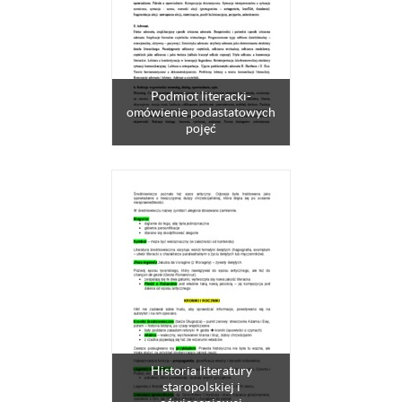
Podmiot literacki-
omówienie podastatowych
pojęć
Historia literatury
staropolskiej i