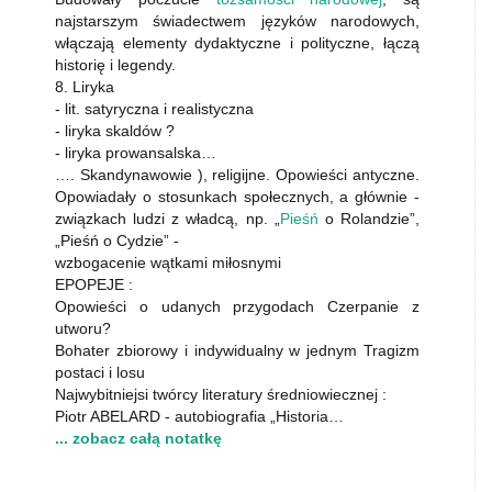
najstarszym świadectwem języków narodowych,
włączają elementy dydaktyczne i polityczne, łączą
historię i legendy.
8. Liryka
- lit. satyryczna i realistyczna
- liryka skaldów ?
- liryka prowansalska…
…. Skandynawowie ), religijne. Opowieści antyczne.
Opowiadały o stosunkach społecznych, a głównie -
związkach ludzi z władcą, np. „
Pieśń
o Rolandzie”,
„Pieśń o Cydzie” -
wzbogacenie wątkami miłosnymi
EPOPEJE :
Opowieści o udanych przygodach Czerpanie z
utworu?
Bohater zbiorowy i indywidualny w jednym Tragizm
postaci i losu
Najwybitniejsi twórcy literatury średniowiecznej :
Piotr ABELARD - autobiografia „Historia…
... zobacz całą notatkę