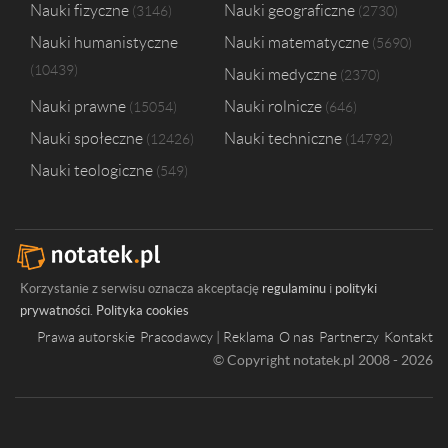
Nauki fizyczne
Nauki geograficzne
3146
2730
Nauki humanistyczne
Nauki matematyczne
5690
10439
Nauki medyczne
2370
Nauki prawne
Nauki rolnicze
15054
646
Nauki społeczne
Nauki techniczne
12426
14792
Nauki teologiczne
549
Korzystanie z serwisu oznacza akceptację
regulaminu
i
polityki
prywatności
.
Polityka cookies
Prawa autorskie
Pracodawcy | Reklama
O nas
Partnerzy
Kontakt
© Copyright notatek.pl 2008 - 2026