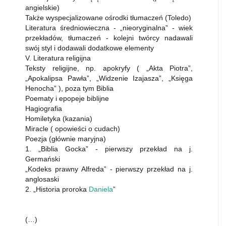
angielskie)
Także wyspecjalizowane ośrodki tłumaczeń (Toledo)
Literatura średniowieczna - „nieoryginalna” - wiek
przekładów, tłumaczeń - kolejni twórcy nadawali
swój styl i dodawali dodatkowe elementy
V. Literatura religijna
Teksty religijne, np. apokryfy ( „Akta Piotra”,
„Apokalipsa Pawła”, „Widzenie Izajasza”, „Księga
Henocha” ), poza tym Biblia
Poematy i epopeje biblijne
Hagiografia
Homiletyka (kazania)
Miracle ( opowieści o cudach)
Poezja (głównie maryjna)
1. „Biblia Gocka” - pierwszy przekład na j.
Germański
„Kodeks prawny Alfreda” - pierwszy przekład na j.
anglosaski
2. „Historia proroka
Daniela
”
(…)