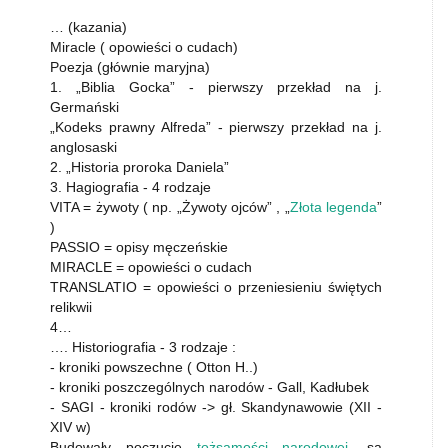
… (kazania)
Miracle ( opowieści o cudach)
Poezja (głównie maryjna)
1. „Biblia Gocka” - pierwszy przekład na j.
Germański
„Kodeks prawny Alfreda” - pierwszy przekład na j.
anglosaski
2. „Historia proroka Daniela”
3. Hagiografia - 4 rodzaje
VITA = żywoty ( np. „Żywoty ojców” , „
Złota legenda
”
)
PASSIO = opisy męczeńskie
MIRACLE = opowieści o cudach
TRANSLATIO = opowieści o przeniesieniu świętych
relikwii
4…
…. Historiografia - 3 rodzaje :
- kroniki powszechne ( Otton H..)
- kroniki poszczególnych narodów - Gall, Kadłubek
- SAGI - kroniki rodów -> gł. Skandynawowie (XII -
XIV w)
Budowały poczucie
tożsamości narodowej
, są