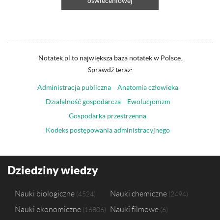
oświeceniowej
Notatek.pl to największa baza notatek w Polsce.
Sprawdź teraz:
Administracja publiczna
Anatomia człowieka
Działalność gospodarcza
Ewolucjonizm
Gospodarka przestrzenna
Kodeks postępowania administracyjnego
Dziedziny wiedzy
Nauki biologiczne
Nauki chemiczne
4524
2494
Nauki ekonomiczne
Nauki filmowe
16806
6