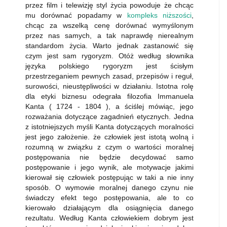
przez film i telewizję styl życia powoduje że chcąc
mu dorównać popadamy w
kompleks niższości
,
chcąc za wszelką cenę dorównać wymyślonym
przez nas samych, a tak naprawdę nierealnym
standardom życia. Warto jednak zastanowić się
czym jest sam rygoryzm. Otóż według słownika
języka polskiego rygoryzm jest ścisłym
przestrzeganiem pewnych zasad, przepisów i reguł,
surowości, nieustępliwości w działaniu. Istotna rolę
dla etyki biznesu odegrała filozofia Immanuela
Kanta ( 1724 - 1804 ), a ściślej mówiąc, jego
rozważania dotyczące zagadnień etycznych. Jedna
z istotniejszych myśli Kanta dotyczących moralności
jest jego założenie. że człowiek jest istotą wolną i
rozumną w związku z czym o wartości moralnej
postępowania nie będzie decydować samo
postępowanie i jego wynik, ale motywacje jakimi
kierował się człowiek postępując w taki a nie inny
sposób. O wymowie moralnej danego czynu nie
świadczy efekt tego postępowania, ale to co
kierowało działającym dla osiągnięcia danego
rezultatu. Według Kanta człowiekiem dobrym jest