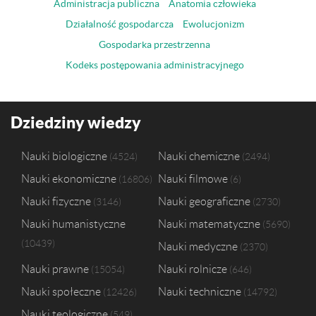
Administracja publiczna
Anatomia człowieka
Działalność gospodarcza
Ewolucjonizm
Gospodarka przestrzenna
Kodeks postępowania administracyjnego
Dziedziny wiedzy
Nauki biologiczne
Nauki chemiczne
4524
2494
Nauki ekonomiczne
Nauki filmowe
16806
6
Nauki fizyczne
Nauki geograficzne
3146
2730
Nauki humanistyczne
Nauki matematyczne
5690
10439
Nauki medyczne
2370
Nauki prawne
Nauki rolnicze
15054
646
Nauki społeczne
Nauki techniczne
12426
14792
Nauki teologiczne
549