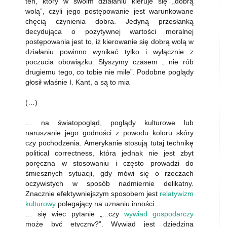
ten, który w swoim działaniu kieruje się „dobrą
wolą”, czyli jego postępowanie jest warunkowane
chęcią czynienia dobra. Jedyną przesłanką
decydująca o pozytywnej wartości moralnej
postępowania jest to, iż kierowanie się dobrą wolą w
działaniu powinno wynikać tylko i wyłącznie z
poczucia obowiązku. Słyszymy czasem „ nie rób
drugiemu tego, co tobie nie miłe”. Podobne poglądy
głosił właśnie I. Kant, a są to mia
(…)
… na światopogląd, poglądy kulturowe lub
naruszanie jego godności z powodu koloru skóry
czy pochodzenia. Amerykanie stosują tutaj technikę
political correctness, która jednak nie jest zbyt
poręczna w stosowaniu i często prowadzi do
śmiesznych sytuacji, gdy mówi się o rzeczach
oczywistych w sposób nadmiernie delikatny.
Znacznie efektywniejszym sposobem jest
relatywizm
kulturowy
polegający na uznaniu inności…
… się wiec pytanie „...czy
wywiad gospodarczy
może być etyczny?”. Wywiad jest dziedziną