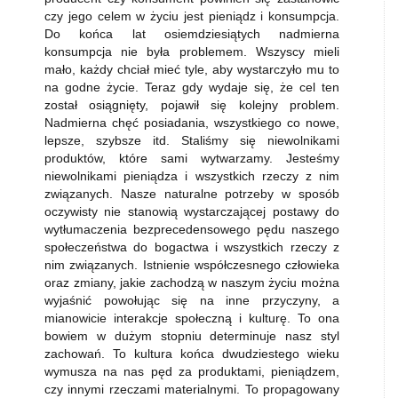
czy jego celem w życiu jest pieniądz i konsumpcja.
Do końca lat osiemdziesiątych nadmierna
konsumpcja nie była problemem. Wszyscy mieli
mało, każdy chciał mieć tyle, aby wystarczyło mu to
na godne życie. Teraz gdy wydaje się, że cel ten
został osiągnięty, pojawił się kolejny problem.
Nadmierna chęć posiadania, wszystkiego co nowe,
lepsze, szybsze itd. Staliśmy się niewolnikami
produktów, które sami wytwarzamy. Jesteśmy
niewolnikami pieniądza i wszystkich rzeczy z nim
związanych. Nasze naturalne potrzeby w sposób
oczywisty nie stanowią wystarczającej postawy do
wytłumaczenia bezprecedensowego pędu naszego
społeczeństwa do bogactwa i wszystkich rzeczy z
nim związanych. Istnienie współczesnego człowieka
oraz zmiany, jakie zachodzą w naszym życiu można
wyjaśnić powołując się na inne przyczyny, a
mianowicie interakcje społeczną i kulturę. To ona
bowiem w dużym stopniu determinuje nasz styl
zachowań. To kultura końca dwudziestego wieku
wymusza na nas pęd za produktami, pieniądzem,
czy innymi rzeczami materialnymi. To propagowany