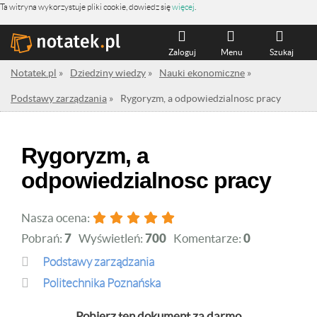
Ta witryna wykorzystuje pliki cookie, dowiedz się
więcej
.
Zaloguj
Menu
Szukaj
Notatek.pl
»
Dziedziny wiedzy
»
Nauki ekonomiczne
»
Podstawy zarządzania
»
Rygoryzm, a odpowiedzialnosc pracy
Rygoryzm, a
odpowiedzialnosc pracy
Nasza ocena:
Pobrań:
7
Wyświetleń:
700
Komentarze:
0
Podstawy zarządzania
Politechnika Poznańska
Pobierz ten dokument za darmo