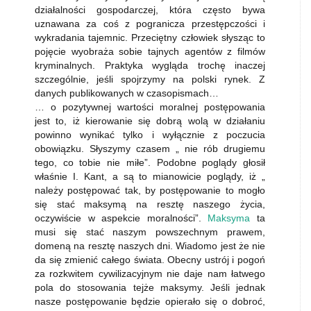
działalności gospodarczej, która często bywa
uznawana za coś z pogranicza przestępczości i
wykradania tajemnic. Przeciętny człowiek słysząc to
pojęcie wyobraża sobie tajnych agentów z filmów
kryminalnych. Praktyka wygląda trochę inaczej
szczególnie, jeśli spojrzymy na polski rynek. Z
danych publikowanych w czasopismach…
… o pozytywnej wartości moralnej postępowania
jest to, iż kierowanie się dobrą wolą w działaniu
powinno wynikać tylko i wyłącznie z poczucia
obowiązku. Słyszymy czasem „ nie rób drugiemu
tego, co tobie nie miłe”. Podobne poglądy głosił
właśnie I. Kant, a są to mianowicie poglądy, iż „
należy postępować tak, by postępowanie to mogło
się stać maksymą na resztę naszego życia,
oczywiście w aspekcie moralności”.
Maksyma
ta
musi się stać naszym powszechnym prawem,
domeną na resztę naszych dni. Wiadomo jest że nie
da się zmienić całego świata. Obecny ustrój i pogoń
za rozkwitem cywilizacyjnym nie daje nam łatwego
pola do stosowania tejże maksymy. Jeśli jednak
nasze postępowanie będzie opierało się o dobroć,