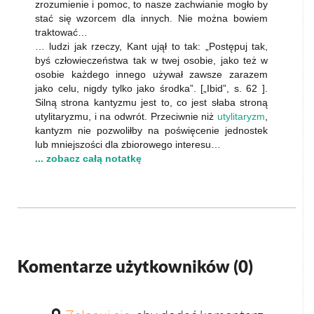
zrozumienie i pomoc, to nasze zachwianie mogło by
stać się wzorcem dla innych. Nie można bowiem
traktować…
… ludzi jak rzeczy, Kant ujął to tak: „Postępuj tak,
byś człowieczeństwa tak w twej osobie, jako też w
osobie każdego innego używał zawsze zarazem
jako celu, nigdy tylko jako środka”. [„Ibid”, s. 62 ].
Silną strona kantyzmu jest to, co jest słaba stroną
utylitaryzmu, i na odwrót. Przeciwnie niż
utylitaryzm
,
kantyzm nie pozwoliłby na poświęcenie jednostek
lub mniejszości dla zbiorowego interesu…
... zobacz całą notatkę
Komentarze użytkowników (
0
)