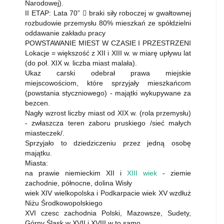
Narodowej).
II ETAP: Lata 70”  braki siły roboczej w gwałtownej
rozbudowie przemysłu 80% mieszkań ze spółdzielni
oddawanie zakładu pracy
POWSTAWANIE MIEST W CZASIE I PRZESTRZENI
Lokacje = większość z XII i XIII w. w miarę upływu lat
(do poł. XIX w. liczba miast malała).
Ukaz carski odebrał prawa miejskie
miejscowościom, które sprzyjały mieszkańcom
(powstania styczniowego) - majątki wykupywane za
bezcen.
Nagły wzrost liczby miast od XIX w. (rola przemysłu)
- zwłaszcza teren zaboru pruskiego /sieć małych
miasteczek/.
Sprzyjało to dziedziczeniu przez jedną osobę
majątku.
Miasta:
na prawie niemieckim XII i
XIII wiek
- ziemie
zachodnie, północne, dolina Wisły
wiek XIV wielkopolska i Podkarpacie wiek XV wzdłuż
Niżu Środkowopolskiego
XVI czesc zachodnia Polski, Mazowsze, Sudety,
Górny Śląsk w XVII i XVIII w to samo.