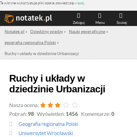
Ta witryna wykorzystuje pliki cookie, dowiedz się
więcej
.
Zaloguj
Menu
Szukaj
Notatek.pl
»
Dziedziny wiedzy
»
Nauki geograficzne
»
geografia regionalna Polski
»
Ruchy i układy w dziedzinie Urbanizacji
Ruchy i układy w
dziedzinie Urbanizacji
Nasza ocena:
Pobrań:
98
Wyświetleń:
1456
Komentarze:
0
geografia regionalna Polski
Uniwersytet Wrocławski