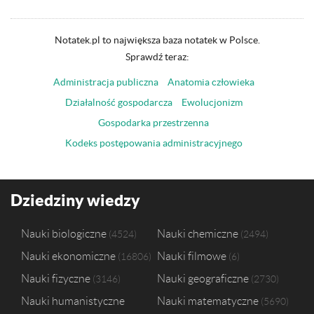
Notatek.pl to największa baza notatek w Polsce.
Sprawdź teraz:
Administracja publiczna
Anatomia człowieka
Działalność gospodarcza
Ewolucjonizm
Gospodarka przestrzenna
Kodeks postępowania administracyjnego
Dziedziny wiedzy
Nauki biologiczne
Nauki chemiczne
4524
2494
Nauki ekonomiczne
Nauki filmowe
16806
6
Nauki fizyczne
Nauki geograficzne
3146
2730
Nauki humanistyczne
Nauki matematyczne
5690