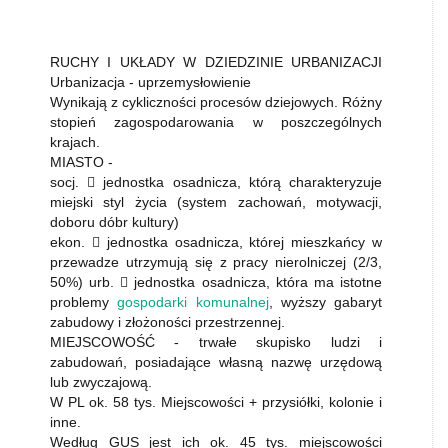
RUCHY I UKŁADY W DZIEDZINIE URBANIZACJI
Urbanizacja - uprzemysłowienie
Wynikają z cykliczności procesów dziejowych. Różny
stopień zagospodarowania w poszczególnych
krajach.
MIASTO -
socj.  jednostka osadnicza, którą charakteryzuje
miejski styl życia (system zachowań, motywacji,
doboru dóbr kultury)
ekon.  jednostka osadnicza, której mieszkańcy w
przewadze utrzymują się z pracy nierolniczej (2/3,
50%) urb.  jednostka osadnicza, która ma istotne
problemy
gospodarki komunalnej
, wyższy gabaryt
zabudowy i złożoności przestrzennej.
MIEJSCOWOŚĆ - trwałe skupisko ludzi i
zabudowań, posiadające własną nazwę urzędową
lub zwyczajową.
W PL ok. 58 tys. Miejscowości + przysiółki, kolonie i
inne.
Według GUS jest ich ok. 45 tys. miejscowości