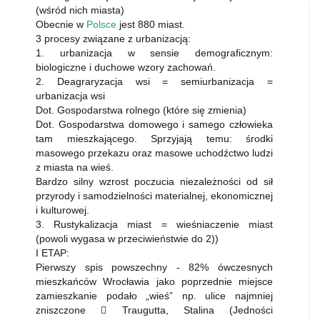
(wśród nich miasta)
Obecnie w
Polsce
jest 880 miast.
3 procesy związane z urbanizacją:
1. urbanizacja w sensie demograficznym:
biologiczne i duchowe wzory zachowań.
2. Deagraryzacja wsi = semiurbanizacja =
urbanizacja wsi
Dot. Gospodarstwa rolnego (które się zmienia)
Dot. Gospodarstwa domowego i samego człowieka
tam mieszkającego. Sprzyjają temu: środki
masowego przekazu oraz masowe uchodźctwo ludzi
z miasta na wieś.
Bardzo silny wzrost poczucia niezależności od sił
przyrody i samodzielności materialnej, ekonomicznej
i kulturowej.
3. Rustykalizacja miast = wieśniaczenie miast
(powoli wygasa w przeciwieństwie do 2))
I ETAP:
Pierwszy spis powszechny - 82% ówczesnych
mieszkańców Wrocławia jako poprzednie miejsce
zamieszkanie podało „wieś” np. ulice najmniej
zniszczone  Traugutta, Stalina (Jedności