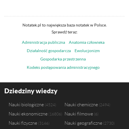
Notatek.pl to największa baza notatek w Polsce.
Sprawdź teraz:
Administracja publiczna
Anatomia człowieka
Działalność gospodarcza
Ewolucjonizm
Gospodarka przestrzenna
Kodeks postępowania administracyjnego
Dziedziny wiedzy
Nauki biologiczne
Nauki chemiczne
4524
2494
Nauki ekonomiczne
Nauki filmowe
16806
6
Nauki fizyczne
Nauki geograficzne
3146
2730