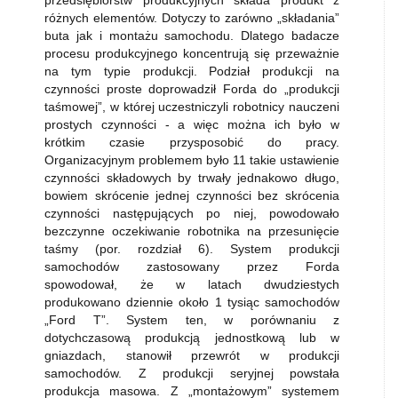
przedsiębiorstw produkcyjnych składa produkt z
różnych elementów. Dotyczy to zarówno „składania”
buta jak i montażu samochodu. Dlatego badacze
procesu produkcyjnego koncentrują się przeważnie
na tym typie produkcji. Podział produkcji na
czynności proste doprowadził Forda do „produkcji
taśmowej”, w której uczestniczyli robotnicy nauczeni
prostych czynności - a więc można ich było w
krótkim czasie przysposobić do pracy.
Organizacyjnym problemem było 11 takie ustawienie
czynności składowych by trwały jednakowo długo,
bowiem skrócenie jednej czynności bez skrócenia
czynności następujących po niej, powodowało
bezczynne oczekiwanie robotnika na przesunięcie
taśmy (por. rozdział 6). System produkcji
samochodów zastosowany przez Forda
spowodował, że w latach dwudziestych
produkowano dziennie około 1 tysiąc samochodów
„Ford T”. System ten, w porównaniu z
dotychczasową produkcją jednostkową lub w
gniazdach, stanowił przewrót w produkcji
samochodów. Z produkcji seryjnej powstała
produkcja masowa. Z „montażowym” systemem