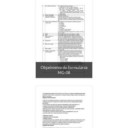
Objaśnienia do formularza
MG-08