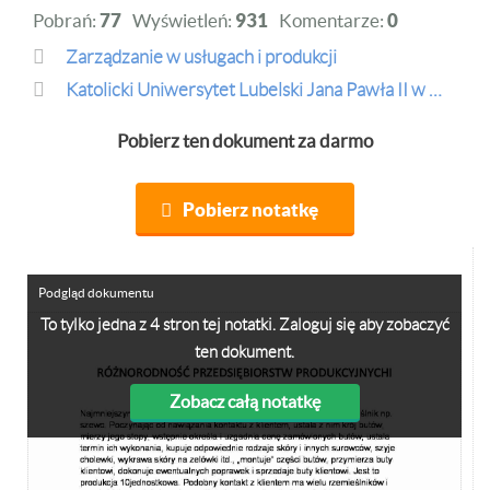
Pobrań:
77
Wyświetleń:
931
Komentarze:
0
Zarządzanie w usługach i produkcji
Katolicki Uniwersytet Lubelski Jana Pawła II w Lublinie
Pobierz ten dokument za darmo
Pobierz notatkę
Podgląd dokumentu
To tylko jedna z 4 stron tej notatki. Zaloguj się aby zobaczyć
ten dokument.
Zobacz całą notatkę