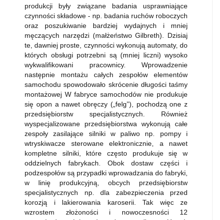
produkcji były związane badania usprawniające
czynności składowe - np. badania ruchów roboczych
oraz poszukiwanie bardziej wydajnych i mniej
męczących narzędzi (małżeństwo Gilbreth). Dzisiaj
te, dawniej proste, czynności wykonują automaty, do
których obsługi potrzebni są (mniej liczni) wysoko
wykwalifikowani pracownicy. Wprowadzenie
następnie montażu całych zespołów elementów
samochodu spowodowało skrócenie długości taśmy
montażowej W fabryce samochodów nie produkuje
się opon a nawet obręczy („felg”), pochodzą one z
przedsiębiorstw specjalistycznych. Również
wyspecjalizowane przedsiębiorstwa wykonują całe
zespoły zasilające silniki w paliwo np. pompy i
wtryskiwacze sterowane elektronicznie, a nawet
kompletne silniki, które często produkuje się w
oddzielnych fabrykach. Obok dostaw części i
podzespołów są przypadki wprowadzania do fabryki,
w linię produkcyjną, obcych przedsiębiorstw
specjalistycznych np. dla zabezpieczenia przed
korozją i lakierowania karoserii. Tak więc ze
wzrostem złożoności i nowoczesności 12