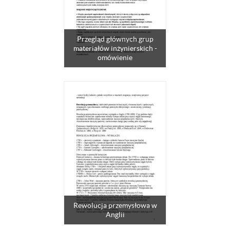
Przegląd głównych grup
materiałów inżynierskich -
omówienie
Rewolucja przemysłowa w
Anglii