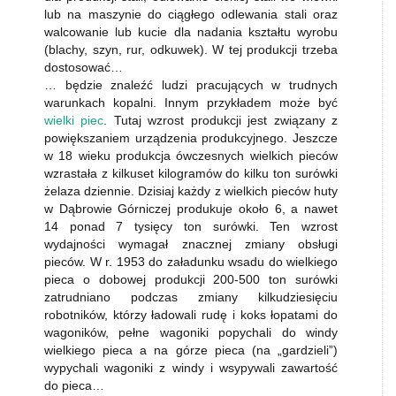
lub na maszynie do ciągłego odlewania stali oraz
walcowanie lub kucie dla nadania kształtu wyrobu
(blachy, szyn, rur, odkuwek). W tej produkcji trzeba
dostosować…
… będzie znaleźć ludzi pracujących w trudnych
warunkach kopalni. Innym przykładem może być
wielki piec
. Tutaj wzrost produkcji jest związany z
powiększaniem urządzenia produkcyjnego. Jeszcze
w 18 wieku produkcja ówczesnych wielkich pieców
wzrastała z kilkuset kilogramów do kilku ton surówki
żelaza dziennie. Dzisiaj każdy z wielkich pieców huty
w Dąbrowie Górniczej produkuje około 6, a nawet
14 ponad 7 tysięcy ton surówki. Ten wzrost
wydajności wymagał znacznej zmiany obsługi
pieców. W r. 1953 do załadunku wsadu do wielkiego
pieca o dobowej produkcji 200-500 ton surówki
zatrudniano podczas zmiany kilkudziesięciu
robotników, którzy ładowali rudę i koks łopatami do
wagoników, pełne wagoniki popychali do windy
wielkiego pieca a na górze pieca (na „gardzieli”)
wypychali wagoniki z windy i wsypywali zawartość
do pieca…