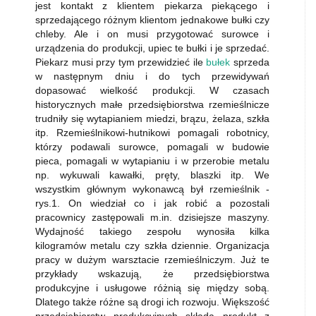
jest kontakt z klientem piekarza piekącego i
sprzedającego różnym klientom jednakowe bułki czy
chleby. Ale i on musi przygotować surowce i
urządzenia do produkcji, upiec te bułki i je sprzedać.
Piekarz musi przy tym przewidzieć ile
bułek
sprzeda
w następnym dniu i do tych przewidywań
dopasować wielkość produkcji. W czasach
historycznych małe przedsiębiorstwa rzemieślnicze
trudniły się wytapianiem miedzi, brązu, żelaza, szkła
itp. Rzemieślnikowi-hutnikowi pomagali robotnicy,
którzy podawali surowce, pomagali w budowie
pieca, pomagali w wytapianiu i w przerobie metalu
np. wykuwali kawałki, pręty, blaszki itp. We
wszystkim głównym wykonawcą był rzemieślnik -
rys.1. On wiedział co i jak robić a pozostali
pracownicy zastępowali m.in. dzisiejsze maszyny.
Wydajność takiego zespołu wynosiła kilka
kilogramów metalu czy szkła dziennie. Organizacja
pracy w dużym warsztacie rzemieślniczym. Już te
przykłady wskazują, że przedsiębiorstwa
produkcyjne i usługowe różnią się między sobą.
Dlatego także różne są drogi ich rozwoju. Większość