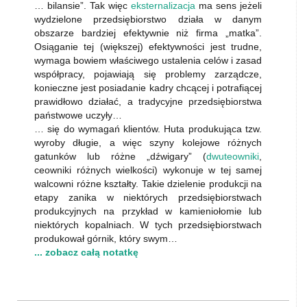
… bilansie”. Tak więc
eksternalizacja
ma sens jeżeli
wydzielone przedsiębiorstwo działa w danym
obszarze bardziej efektywnie niż firma „matka”.
Osiąganie tej (większej) efektywności jest trudne,
wymaga bowiem właściwego ustalenia celów i zasad
współpracy, pojawiają się problemy zarządcze,
konieczne jest posiadanie kadry chcącej i potrafiącej
prawidłowo działać, a tradycyjne przedsiębiorstwa
państwowe uczyły…
… się do wymagań klientów. Huta produkująca tzw.
wyroby długie, a więc szyny kolejowe różnych
gatunków lub różne „dźwigary” (
dwuteowniki
,
ceowniki różnych wielkości) wykonuje w tej samej
walcowni różne kształty. Takie dzielenie produkcji na
etapy zanika w niektórych przedsiębiorstwach
produkcyjnych na przykład w kamieniołomie lub
niektórych kopalniach. W tych przedsiębiorstwach
produkował górnik, który swym…
... zobacz całą notatkę