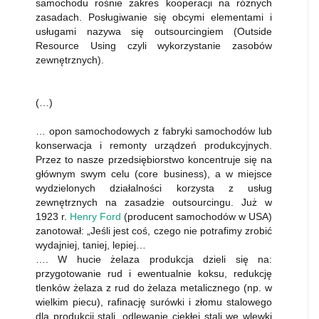
samochodu rośnie zakres kooperacji na różnych
zasadach. Posługiwanie się obcymi elementami i
usługami nazywa się outsourcingiem (Outside
Resource Using czyli wykorzystanie zasobów
zewnętrznych).
(…)
… opon samochodowych z fabryki samochodów lub
konserwacja i remonty urządzeń produkcyjnych.
Przez to nasze przedsiębiorstwo koncentruje się na
głównym swym celu (core business), a w miejsce
wydzielonych działalności korzysta z usług
zewnętrznych na zasadzie outsourcingu. Już w
1923 r.
Henry Ford
(producent samochodów w USA)
zanotował: „Jeśli jest coś, czego nie potrafimy zrobić
wydajniej, taniej, lepiej…
…. W hucie żelaza produkcja dzieli się na:
przygotowanie rud i ewentualnie koksu, redukcję
tlenków żelaza z rud do żelaza metalicznego (np. w
wielkim piecu), rafinację surówki i złomu stalowego
dla produkcji stali, odlewanie ciekłej stali we wlewki