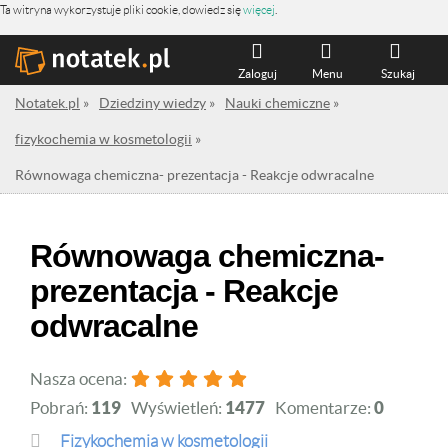
Ta witryna wykorzystuje pliki cookie, dowiedz się
więcej
.
Zaloguj
Menu
Szukaj
Notatek.pl
»
Dziedziny wiedzy
»
Nauki chemiczne
»
fizykochemia w kosmetologii
»
Równowaga chemiczna- prezentacja - Reakcje odwracalne
Równowaga chemiczna-
prezentacja - Reakcje
odwracalne
Nasza ocena:
Pobrań:
119
Wyświetleń:
1477
Komentarze:
0
fizykochemia w kosmetologii