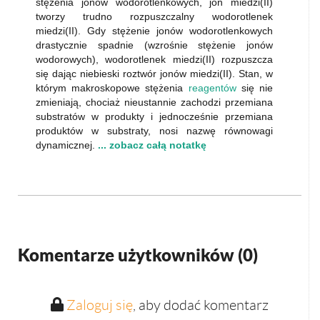
stężenia jonów wodorotlenkowych, jon miedzi(II)
tworzy trudno rozpuszczalny wodorotlenek
miedzi(II). Gdy stężenie jonów wodorotlenkowych
drastycznie spadnie (wzrośnie stężenie jonów
wodorowych), wodorotlenek miedzi(II) rozpuszcza
się dając niebieski roztwór jonów miedzi(II). Stan, w
którym makroskopowe stężenia
reagentów
się nie
zmieniają, chociaż nieustannie zachodzi przemiana
substratów w produkty i jednocześnie przemiana
produktów w substraty, nosi nazwę równowagi
dynamicznej.
... zobacz całą notatkę
Komentarze użytkowników (
0
)
Zaloguj się
, aby dodać komentarz