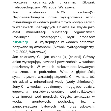
tworzenie organicznych chloramin. [Słownik
hydrogeologiczny, PIG 2002, Warszawa].
Jon azotanowy NO3-, azotany(V)
Najpowszechniejsza forma występowania azotu
mineralnego w wodach podziemnych występujących
w warunkach utleniających. Pojawia się zwykle jako
efekt mineralizacji substancji organicznych
(roślinnych i zwierzęcych), bądź procesów
nitryfikacji
. J. a. występujące w wodach potocznie
nazywane są azotanami. [Słownik hydrogeologiczny,
PIG 2002, Warszawa]
Jon chlorkowy Cl-, jon chloru (I), (chlorki) Główny
anion występujący zawsze i powszechnie w wodach
podziemnych. W wodach niskozmineralizowanych
ma znaczenie podrzędne. Wraz z głębokością
systematycznie wzrastają stężenia Cl-, wzrasta też
ich udział w mineralizacji wody (wody chlorkowe).
Jony Cl- w wodach podziemnych mogą pochodzić z
ługowania minerałów solonośnych i wód reliktowych
oraz ingresji wód morskich. Często, zwłaszcza w
wodach gruntowych, pochodzą też z
zanieczyszczeń bytowych lub przemysłowych.