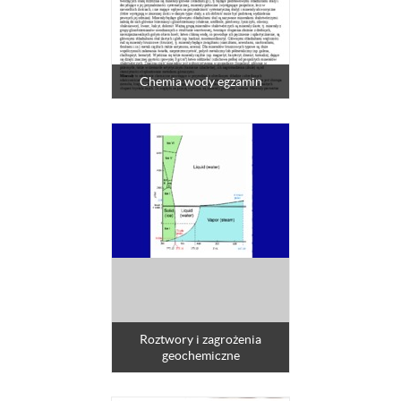
Chemia wody egzamin
Roztwory i zagrożenia
geochemiczne