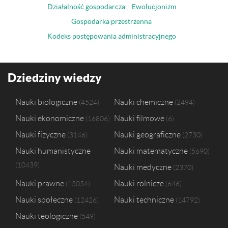
Działalność gospodarcza
Ewolucjonizm
Gospodarka przestrzenna
Kodeks postępowania administracyjnego
Dziedziny wiedzy
Nauki biologiczne
Nauki chemiczne
4524
2494
Nauki ekonomiczne
Nauki filmowe
16806
6
Nauki fizyczne
Nauki geograficzne
3146
2730
Nauki humanistyczne
Nauki matematyczne
5690
10439
Nauki medyczne
2370
Nauki prawne
Nauki rolnicze
15054
646
Nauki społeczne
Nauki techniczne
12426
14792
Nauki teologiczne
549