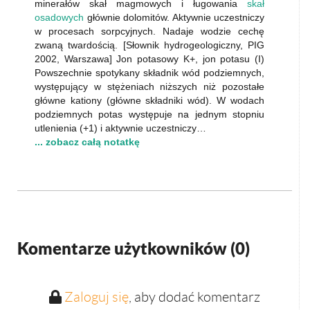
minerałów skał magmowych i ługowania
skał
osadowych
głównie dolomitów. Aktywnie uczestniczy
w procesach sorpcyjnych. Nadaje wodzie cechę
zwaną twardością. [Słownik hydrogeologiczny, PIG
2002, Warszawa] Jon potasowy K+, jon potasu (I)
Powszechnie spotykany składnik wód podziemnych,
występujący w stężeniach niższych niż pozostałe
główne kationy (główne składniki wód). W wodach
podziemnych potas występuje na jednym stopniu
utlenienia (+1) i aktywnie uczestniczy…
... zobacz całą notatkę
Komentarze użytkowników (
0
)
Zaloguj się
, aby dodać komentarz