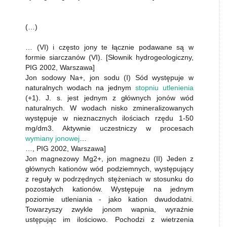
(…)
… (VI) i często jony te łącznie podawane są w
formie siarczanów (VI). [Słownik hydrogeologiczny,
PIG 2002, Warszawa]
Jon sodowy Na+, jon sodu (I) Sód występuje w
naturalnych wodach na jednym
stopniu utlenienia
(+1). J. s. jest jednym z głównych jonów wód
naturalnych. W wodach nisko zmineralizowanych
występuje w nieznacznych ilościach rzędu 1-50
mg/dm3. Aktywnie uczestniczy w procesach
wymiany jonowej
…
…, PIG 2002, Warszawa]
Jon magnezowy Mg2+, jon magnezu (II) Jeden z
głównych kationów wód podziemnych, występujący
z reguły w podrzędnych stężeniach w stosunku do
pozostałych kationów. Występuje na jednym
poziomie utleniania - jako kation dwudodatni.
Towarzyszy zwykle jonom wapnia, wyraźnie
ustępując im ilościowo. Pochodzi z wietrzenia