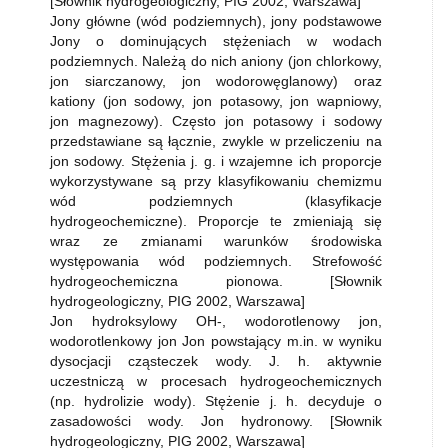
[Słownik hydrogeologiczny, PIG 2002, Warszawa]
Jony główne (wód podziemnych), jony podstawowe
Jony o dominujących stężeniach w wodach
podziemnych. Należą do nich aniony (jon chlorkowy,
jon siarczanowy, jon wodorowęglanowy) oraz
kationy (jon sodowy, jon potasowy, jon wapniowy,
jon magnezowy). Często jon potasowy i sodowy
przedstawiane są łącznie, zwykle w przeliczeniu na
jon sodowy. Stężenia j. g. i wzajemne ich proporcje
wykorzystywane są przy klasyfikowaniu chemizmu
wód podziemnych (klasyfikacje
hydrogeochemiczne). Proporcje te zmieniają się
wraz ze zmianami warunków środowiska
występowania wód podziemnych. Strefowość
hydrogeochemiczna pionowa. [Słownik
hydrogeologiczny, PIG 2002, Warszawa]
Jon hydroksylowy OH-, wodorotlenowy jon,
wodorotlenkowy jon Jon powstający m.in. w wyniku
dysocjacji cząsteczek wody. J. h. aktywnie
uczestniczą w procesach hydrogeochemicznych
(np. hydrolizie wody). Stężenie j. h. decyduje o
zasadowości wody. Jon hydronowy. [Słownik
hydrogeologiczny, PIG 2002, Warszawa]