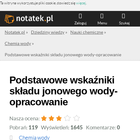
Ta witryna wykorzystuje pliki cookie, dowiedz się
więcej
.
Zaloguj
Menu
Szukaj
Notatek.pl
»
Dziedziny wiedzy
»
Nauki chemiczne
»
Chemia wody
»
Podstawowe wskaźniki składu jonowego wody-opracowanie
Podstawowe wskaźniki
składu jonowego wody-
opracowanie
Nasza ocena:
Pobrań:
119
Wyświetleń:
1645
Komentarze:
0
Chemia wody