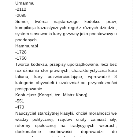
Urnammu
-2112
-2095
Sumer, twórca najstarszego kodeksu praw,
kompilacja kazuistycznych reguł z różnych dziedzin,
system stosowania kary grzywny jako podstawowy u
poddanych
Hammurabi
-1728
-1750
Twórca kodeksu, przepisy uporządkowane, lecz bez
rozróżniania sfer prawnych, charakterystyczna kara
talionu, kary odzwierciedlające, wprowadził 3
kategorie obywateli i uzależniał od przynależności
postępowanie
Konfucjusz (Kongzi, tzn. Mistrz Kong)
-551
-479
Nauczyciel starożytnej klasyki, chciał moralności we
władzy politycznej, rządów cnoty zamiast siły,
reformy społecznej na tradycyjnych wzorach,
doskonalenie osobowości doprowadzi do