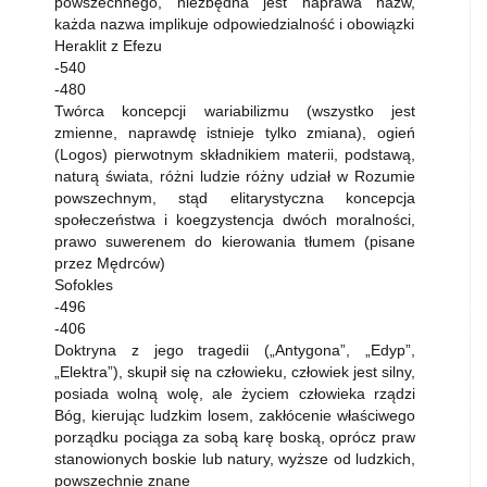
powszechnego, niezbędna jest naprawa nazw,
każda nazwa implikuje odpowiedzialność i obowiązki
Heraklit z Efezu
-540
-480
Twórca koncepcji wariabilizmu (wszystko jest
zmienne, naprawdę istnieje tylko zmiana), ogień
(Logos) pierwotnym składnikiem materii, podstawą,
naturą świata, różni ludzie różny udział w Rozumie
powszechnym, stąd elitarystyczna koncepcja
społeczeństwa i koegzystencja dwóch moralności,
prawo suwerenem do kierowania tłumem (pisane
przez Mędrców)
Sofokles
-496
-406
Doktryna z jego tragedii („Antygona”, „Edyp”,
„Elektra”), skupił się na człowieku, człowiek jest silny,
posiada wolną wolę, ale życiem człowieka rządzi
Bóg, kierując ludzkim losem, zakłócenie właściwego
porządku pociąga za sobą karę boską, oprócz praw
stanowionych boskie lub natury, wyższe od ludzkich,
powszechnie znane