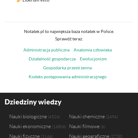
Notatek.pl to największa baza notatek w Polsce.
Sprawdź teraz:
Administracja publiczna
Anatomia człowieka
Działalność gospodarcza
Ewolucjonizm
Gospodarka przestrzenna
Kodeks postępowania administracyjnego
Dziedziny wiedzy
Nauki biologiczne
Nauki chemiczne
4524
2494
Nauki ekonomiczne
Nauki filmowe
16806
6
Nauki fizyczne
Nauki geograficzne
3146
2730