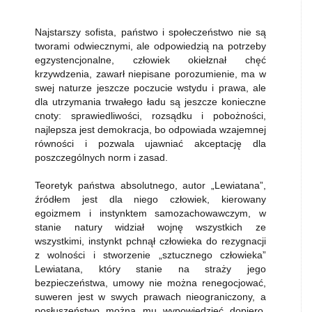
Najstarszy sofista, państwo i społeczeństwo nie są
tworami odwiecznymi, ale odpowiedzią na potrzeby
egzystencjonalne, człowiek okiełznał chęć
krzywdzenia, zawarł niepisane porozumienie, ma w
swej naturze jeszcze poczucie wstydu i prawa, ale
dla utrzymania trwałego ładu są jeszcze konieczne
cnoty: sprawiedliwości, rozsądku i pobożności,
najlepsza jest demokracja, bo odpowiada wzajemnej
równości i pozwala ujawniać akceptację dla
poszczególnych norm i zasad.
Teoretyk państwa absolutnego, autor „Lewiatana”,
źródłem jest dla niego człowiek, kierowany
egoizmem i instynktem samozachowawczym, w
stanie natury widział wojnę wszystkich ze
wszystkimi, instynkt pchnął człowieka do rezygnacji
z wolności i stworzenie „sztucznego człowieka”
Lewiatana, który stanie na straży jego
bezpieczeństwa, umowy nie można renegocjować,
suweren jest w swych prawach nieograniczony, a
posłuszeństwo można mu wypowiedzieć dopiero,