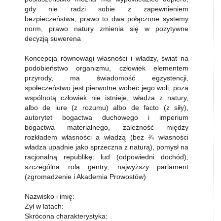
gdy nie radzi sobie z zapewnieniem
bezpieczeństwa, prawo to dwa połączone systemy
norm, prawo natury zmienia się w pozytywne
decyzją suwerena
Koncepcja równowagi własności i władzy, świat na
podobieństwo organizmu, człowiek elementem
przyrody, ma świadomość egzystencji,
społeczeństwo jest pierwotne wobec jego woli, poza
wspólnotą człowiek nie istnieje, władza z natury,
albo de iure (z rozumu) albo de facto (z siły),
autorytet bogactwa duchowego i imperium
bogactwa materialnego, zależność między
rozkładem własności a władzą (bez ¾ własności
władza upadnie jako sprzeczna z naturą), pomysł na
racjonalną republikę: lud (odpowiedni dochód),
szczególna rola gentry, najwyższy parlament
(zgromadzenie i Akademia Prowostów)
Nazwisko i imię:
Żył w latach:
Skrócona charakterystyka: