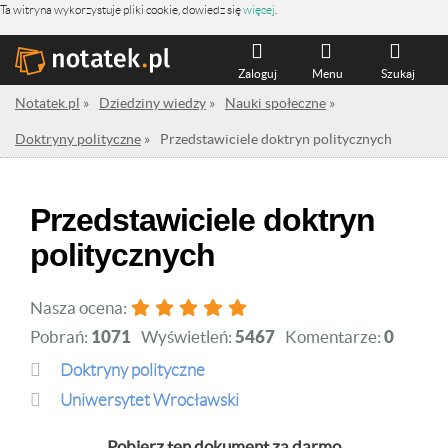
Ta witryna wykorzystuje pliki cookie, dowiedz się
więcej
.
Zaloguj
Menu
Szukaj
Notatek.pl
»
Dziedziny wiedzy
»
Nauki społeczne
»
Doktryny polityczne
»
Przedstawiciele doktryn politycznych
Przedstawiciele doktryn
politycznych
Nasza ocena:
Pobrań:
1071
Wyświetleń:
5467
Komentarze:
0
Doktryny polityczne
Uniwersytet Wrocławski
Pobierz ten dokument za darmo