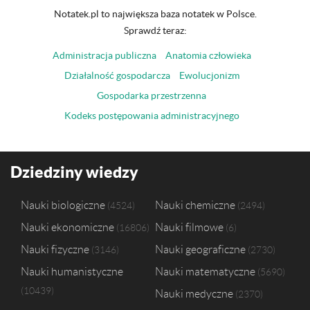
Notatek.pl to największa baza notatek w Polsce.
Sprawdź teraz:
Administracja publiczna
Anatomia człowieka
Działalność gospodarcza
Ewolucjonizm
Gospodarka przestrzenna
Kodeks postępowania administracyjnego
Dziedziny wiedzy
Nauki biologiczne
Nauki chemiczne
4524
2494
Nauki ekonomiczne
Nauki filmowe
16806
6
Nauki fizyczne
Nauki geograficzne
3146
2730
Nauki humanistyczne
Nauki matematyczne
5690
10439
Nauki medyczne
2370