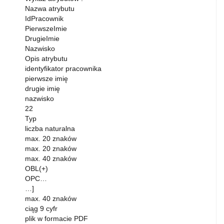
Nazwa atrybutu
IdPracownik
PierwszeImie
DrugieImie
Nazwisko
Opis atrybutu
identyﬁkator pracownika
pierwsze imię
drugie imię
nazwisko
22
Typ
liczba naturalna
max. 20 znaków
max. 20 znaków
max. 40 znaków
OBL(+)
OPC…
…]
max. 40 znaków
ciąg 9 cyfr
plik w formacie PDF