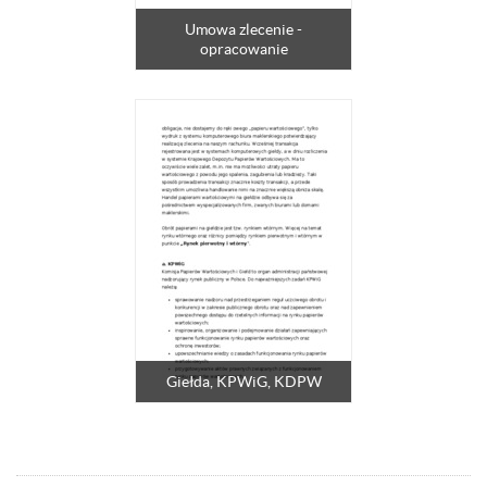
Umowa zlecenie -
opracowanie
Giełda, KPWiG, KDPW