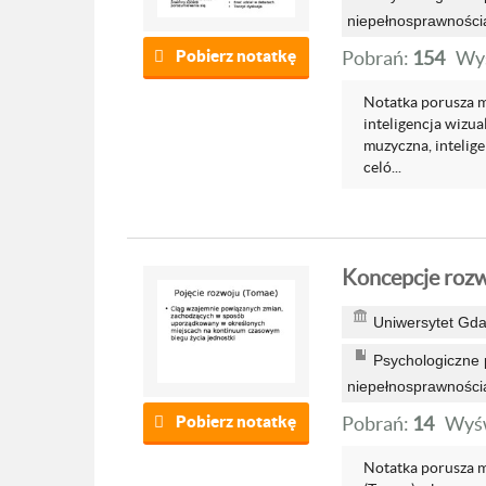
niepełnosprawności
Pobierz notatkę
Pobrań:
154
Wyś
Notatka porusza mi
inteligencja wizua
muzyczna, intelige
celó...
Koncepcje rozwo
Uniwersytet Gda
Psychologiczne p
niepełnosprawności
Pobierz notatkę
Pobrań:
14
Wyśw
Notatka porusza m