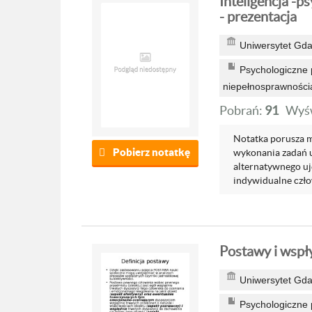
Inteligencja -p
- prezentacja
Uniwersytet Gda
Psychologiczne p
niepełnosprawności
Pobrań:
91
Wyśw
Notatka porusza mi
Pobierz notatkę
wykonania zadań u
alternatywnego uj
indywidualne czło
Postawy i wspły
Uniwersytet Gda
Psychologiczne p