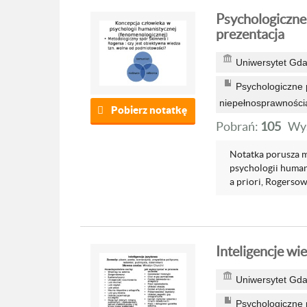
Psychologiczne
prezentacja
Uniwersytet Gda
Psychologiczne p
niepełnosprawności
Pobierz notatkę
Pobrań:
105
Wyś
Notatka porusza m
psychologii humani
a priori, Rogersow
Inteligencje wie
Uniwersytet Gda
Psychologiczne p