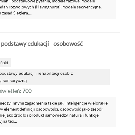
zmian i podstawowe pytania, modele fazowe, modele
 zadań rozwojowych (Havinghurst), modele sekwencyjne,
zasad Sieglera....
 podstawy edukacji - osobowość
ński
odstawy edukacji i rehabilitacji osób z
ą sensoryczną
wietleń:
700
ędzy innymi zagadnienia takie jak: inteligencje wielorakie
wy element definicji osobowości, osobowość jako zespół
e jako źródło i produkt samowiedzy, natura i funkcje
jna teo...