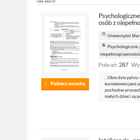
note /search
Psychologiczne 
osób z niepełno
Uniwersytet Mari
Psychologiczne p
niepełnosprawności
Pobrań:
287
Wyś
...Obie dyscypliny
Pobierz notatkę
konsekwencjami ps
pochodne procesów
małych dzieci są po