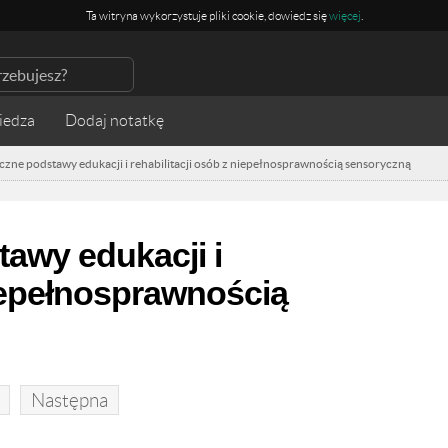
Ta witryna wykorzystuje pliki cookie, dowiedz się
więcej
.
iedza
czne podstawy edukacji i rehabilitacji osób z niepełnosprawnością sensoryczną
awy edukacji i
niepełnosprawnością
Następna