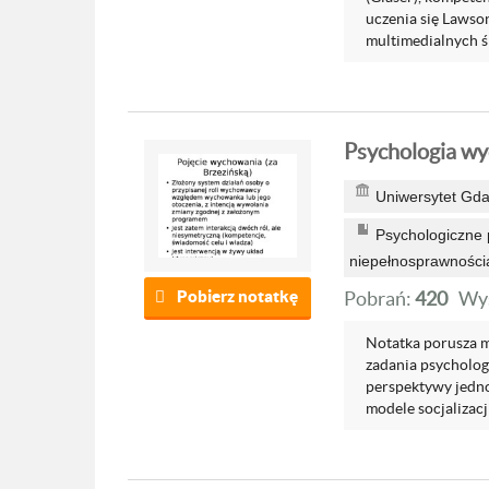
uczenia się Lawso
multimedialnych ś
Psychologia wy
Uniwersytet Gda
Psychologiczne p
niepełnosprawności
Pobierz notatkę
Pobrań:
420
Wyś
Notatka porusza m
zadania psycholog
perspektywy jedno
modele socjalizac