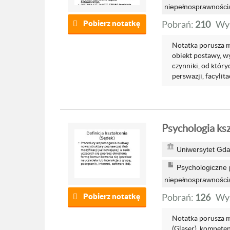
niepełnosprawności
Pobierz notatkę
Pobrań:
210
Wyś
Notatka porusza mi
obiekt postawy, w
czynniki, od któr
perswazji, facylitac
Psychologia ksz
Uniwersytet Gda
Psychologiczne p
niepełnosprawności
Pobierz notatkę
Pobrań:
126
Wyś
Notatka porusza mi
(Glaser), kompete