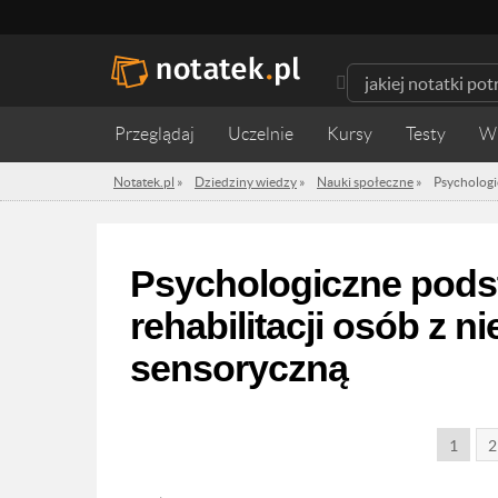
Przeglądaj
Uczelnie
Kursy
Testy
W
Notatek.pl
»
Dziedziny wiedzy
»
Nauki społeczne
»
Psychologi
Psychologiczne podst
rehabilitacji osób z 
sensoryczną
1
2