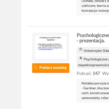
(Tomae), obszary 
cykliczne, teoria
koncepcja rozwoju 
Psychologiczne
- prezentacja.
Uniwersytet Gda
Psychologiczne p
niepełnosprawności
Pobierz notatkę
Pobrań:
147
Wyś
Notatka porusza mi
- Gardner, kluczo
cech, konstruowani
samowiedzy, relacy