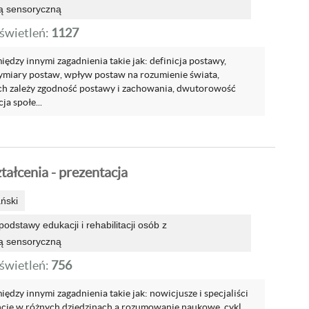
ą sensoryczną
wietleń:
1127
ędzy innymi zagadnienia takie jak: definicja postawy,
ymiary postaw, wpływ postaw na rozumienie świata,
ych zależy zgodność postawy i zachowania, dwutorowość
ja społe...
tałcenia - prezentacja
ński
odstawy edukacji i rehabilitacji osób z
ą sensoryczną
wietleń:
756
ędzy innymi zagadnienia takie jak: nowicjusze i specjaliści
ncje w różnych dziedzinach a rozumowanie naukowe, cykl