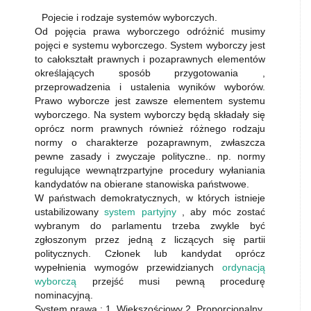
Pojecie i rodzaje systemów wyborczych.
Od pojęcia prawa wyborczego odróżnić musimy
pojęci e systemu wyborczego. System wyborczy jest
to całokształt prawnych i pozaprawnych elementów
określających sposób przygotowania ,
przeprowadzenia i ustalenia wyników wyborów.
Prawo wyborcze jest zawsze elementem systemu
wyborczego. Na system wyborczy będą składały się
oprócz norm prawnych również różnego rodzaju
normy o charakterze pozaprawnym, zwłaszcza
pewne zasady i zwyczaje polityczne.. np. normy
regulujące wewnątrzpartyjne procedury wyłaniania
kandydatów na obierane stanowiska państwowe.
W państwach demokratycznych, w których istnieje
ustabilizowany
system partyjny
, aby móc zostać
wybranym do parlamentu trzeba zwykle być
zgłoszonym przez jedną z liczących się partii
politycznych. Członek lub kandydat oprócz
wypełnienia wymogów przewidzianych
ordynacją
wyborczą
przejść musi pewną procedurę
nominacyjną.
System prawa : 1. Większościowy 2. Proporcjonalny