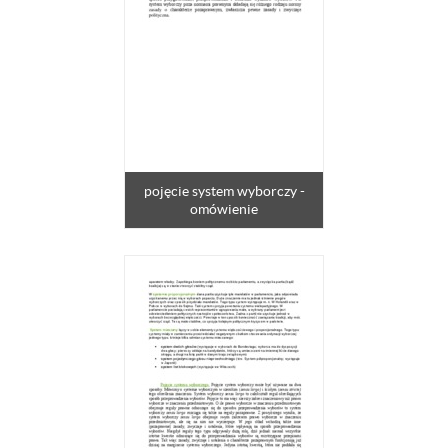
pojęcie system wyborczy -
omówienie