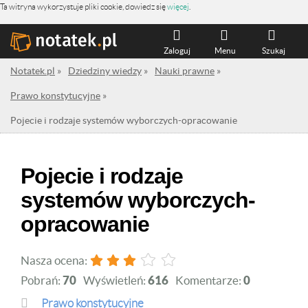
Ta witryna wykorzystuje pliki cookie, dowiedz się
więcej
.
Zaloguj
Menu
Szukaj
Notatek.pl
»
Dziedziny wiedzy
»
Nauki prawne
»
Prawo konstytucyjne
»
Pojecie i rodzaje systemów wyborczych-opracowanie
Pojecie i rodzaje
systemów wyborczych-
opracowanie
Nasza ocena:
Pobrań:
70
Wyświetleń:
616
Komentarze:
0
Prawo konstytucyjne