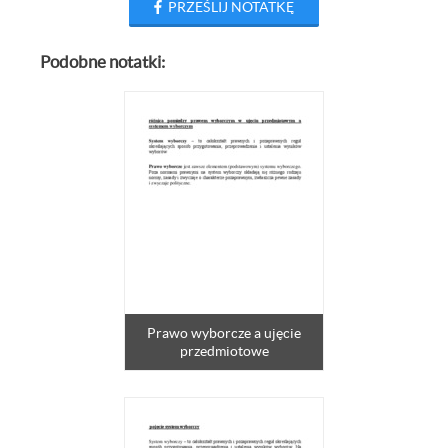
PRZEŚLIJ NOTATKĘ
Podobne notatki:
Prawo wyborcze a ujęcie
przedmiotowe