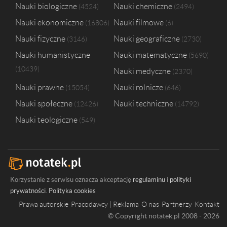
Nauki biologiczne
Nauki chemiczne
4524
2494
Nauki ekonomiczne
Nauki filmowe
16806
6
Nauki fizyczne
Nauki geograficzne
3146
2730
Nauki humanistyczne
Nauki matematyczne
5690
10439
Nauki medyczne
2370
Nauki prawne
Nauki rolnicze
15054
646
Nauki społeczne
Nauki techniczne
12426
14792
Nauki teologiczne
549
Korzystanie z serwisu oznacza akceptację
regulaminu
i
polityki
prywatności
.
Polityka cookies
Prawa autorskie
Pracodawcy | Reklama
O nas
Partnerzy
Kontakt
© Copyright notatek.pl 2008 - 2026