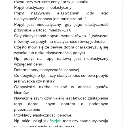
różna przy wzroście ceny i przy jej spadku.
Popyt elastyczny i nieelastyczny
Popyt nazywamy elastycznym ,gdy jego
elastyczność cenowa jest mniejsza od -1.
Popyt jest nieelastyczny, gdy jego elastyczność
przyjmuje wartości miedzy -1 i 0.
Gdy elastyczność popytu wynosi równo -1,wówczas
mówimy, że popyt ma elastyczność równą jedności.
Często mówi się ze pewne dobra charakteryzują się
wysoką lub niską elastycznością popytu.
Np. popyt na ropę naftową jest nieelastyczny
względem ceny.
Determinanty elastyczności cenowej
Co decyduje o tym, czy elastyczność cenowa popytu
jest wysoka czy niska?
Odpowiedzi trzeba szukać w analizie gustów
klientów.
Najważniejszym czynnikiem jest łatwość zastąpienia
tego dobra innym dobrem o podobnym
przeznaczeniu.
Przykłady elastyczności cenowej
Np. takie usługi jak
fryzjer
, teatr czy sauna wykazują
elastyczność większą od jedności.