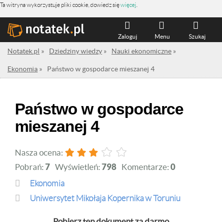
Ta witryna wykorzystuje pliki cookie, dowiedz się
więcej
.
Zaloguj
Menu
Szukaj
Notatek.pl
»
Dziedziny wiedzy
»
Nauki ekonomiczne
»
Ekonomia
»
Państwo w gospodarce mieszanej 4
Państwo w gospodarce
mieszanej 4
Nasza ocena:
Pobrań:
7
Wyświetleń:
798
Komentarze:
0
Ekonomia
Uniwersytet Mikołaja Kopernika w Toruniu
Pobierz ten dokument za darmo