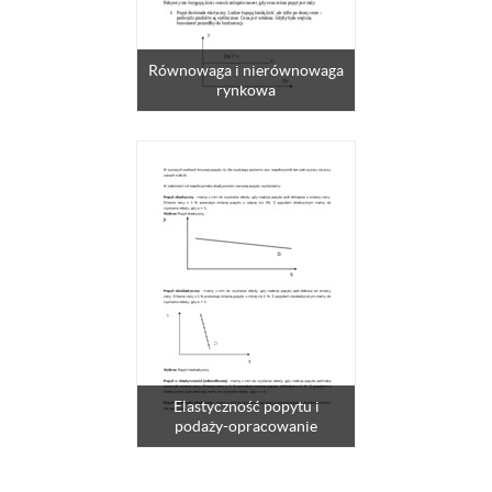
Równowaga i nierównowaga
rynkowa
Elastyczność popytu i
podaży-opracowanie