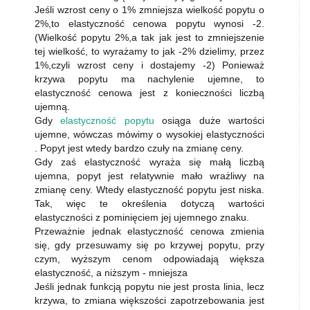
Jeśli wzrost ceny o 1% zmniejsza wielkość popytu o
2%,to elastyczność cenowa popytu wynosi -2.
(Wielkość popytu 2%,a tak jak jest to zmniejszenie
tej wielkość, to wyrażamy to jak -2% dzielimy, przez
1%,czyli wzrost ceny i dostajemy -2) Ponieważ
krzywa popytu ma nachylenie ujemne, to
elastyczność cenowa jest z konieczności liczbą
ujemną.
Gdy
elastyczność popytu
osiąga duże wartości
ujemne, wówczas mówimy o wysokiej elastyczności
. Popyt jest wtedy bardzo czuły na zmianę ceny.
Gdy zaś elastyczność wyraża się małą liczbą
ujemna, popyt jest relatywnie mało wrażliwy na
zmianę ceny. Wtedy elastyczność popytu jest niska.
Tak, więc te określenia dotyczą wartości
elastyczności z pominięciem jej ujemnego znaku.
Przeważnie jednak elastyczność cenowa zmienia
się, gdy przesuwamy się po krzywej popytu, przy
czym, wyższym cenom odpowiadają większa
elastyczność, a niższym - mniejsza
Jeśli jednak funkcją popytu nie jest prosta linia, lecz
krzywa, to zmiana większości zapotrzebowania jest