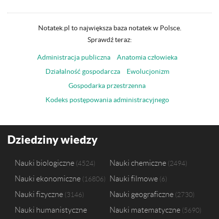
Notatek.pl to największa baza notatek w Polsce.
Sprawdź teraz:
Administracja publiczna
Anatomia człowieka
Działalność gospodarcza
Ewolucjonizm
Gospodarka przestrzenna
Kodeks postępowania administracyjnego
Dziedziny wiedzy
Nauki biologiczne
Nauki chemiczne
4524
2494
Nauki ekonomiczne
Nauki filmowe
16806
6
Nauki fizyczne
Nauki geograficzne
3146
2730
Nauki humanistyczne
Nauki matematyczne
5690