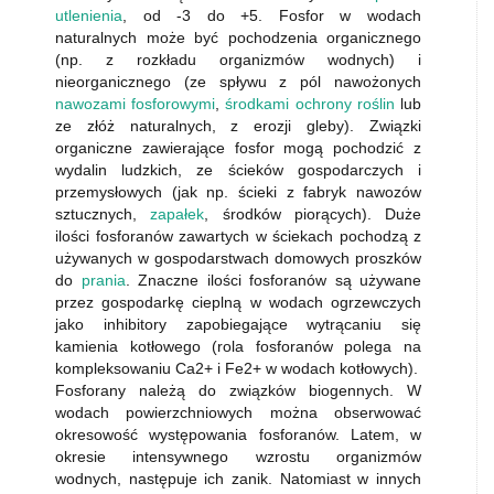
utlenienia
, od -3 do +5. Fosfor w wodach
naturalnych może być pochodzenia organicznego
(np. z rozkładu organizmów wodnych) i
nieorganicznego (ze spływu z pól nawożonych
nawozami fosforowymi
,
środkami ochrony roślin
lub
ze złóż naturalnych, z erozji gleby). Związki
organiczne zawierające fosfor mogą pochodzić z
wydalin ludzkich, ze ścieków gospodarczych i
przemysłowych (jak np. ścieki z fabryk nawozów
sztucznych,
zapałek
, środków piorących). Duże
ilości fosforanów zawartych w ściekach pochodzą z
używanych w gospodarstwach domowych proszków
do
prania
. Znaczne ilości fosforanów są używane
przez gospodarkę cieplną w wodach ogrzewczych
jako inhibitory zapobiegające wytrącaniu się
kamienia kotłowego (rola fosforanów polega na
kompleksowaniu Ca2+ i Fe2+ w wodach kotłowych).
Fosforany należą do związków biogennych. W
wodach powierzchniowych można obserwować
okresowość występowania fosforanów. Latem, w
okresie intensywnego wzrostu organizmów
wodnych, następuje ich zanik. Natomiast w innych