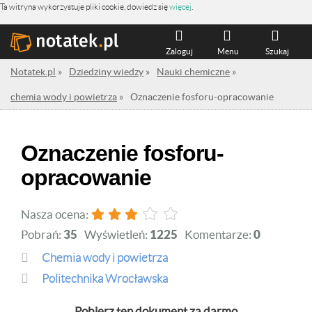
Ta witryna wykorzystuje pliki cookie, dowiedz się
więcej
.
Zaloguj
Menu
Szukaj
Notatek.pl
»
Dziedziny wiedzy
»
Nauki chemiczne
»
chemia wody i powietrza
»
Oznaczenie fosforu-opracowanie
Oznaczenie fosforu-
opracowanie
Nasza ocena:
Pobrań:
35
Wyświetleń:
1225
Komentarze:
0
chemia wody i powietrza
Politechnika Wrocławska
Pobierz ten dokument za darmo