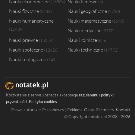
Nauki ekonomiczne
Nauki filmowe
16806
6
Nauki fizyczne
Nauki geograficzne
3146
2730
Nauki humanistyczne
Nauki matematyczne
5690
10439
Nauki medyczne
2370
Nauki prawne
Nauki rolnicze
15054
646
Nauki społeczne
Nauki techniczne
12426
14792
Nauki teologiczne
549
Korzystanie z serwisu oznacza akceptację
regulaminu
i
polityki
prywatności
.
Polityka cookies
Prawa autorskie
Pracodawcy | Reklama
O nas
Partnerzy
Kontakt
© Copyright notatek.pl 2008 - 2026