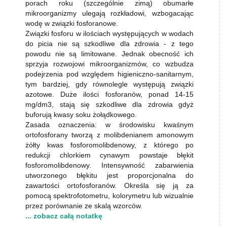
porach roku (szczególnie zimą) obumarłe
mikroorganizmy ulegają rozkładowi, wzbogacając
wodę w związki fosforanowe.
Związki fosforu w ilościach występujących w wodach
do picia nie są szkodliwe dla zdrowia - z tego
powodu nie są limitowane. Jednak obecność ich
sprzyja rozwojowi mikroorganizmów, co wzbudza
podejrzenia pod względem higieniczno-sanitarnym,
tym bardziej, gdy równolegle występują związki
azotowe. Duże ilości fosforanów, ponad 14-15
mg/dm3, stają się szkodliwe dla zdrowia gdyż
buforują kwasy soku żołądkowego.
Zasada oznaczenia: w środowisku kwaśnym
ortofosforany tworzą z molibdenianem amonowym
żółty kwas fosforomolibdenowy, z którego po
redukcji chlorkiem cynawym powstaje błękit
fosforomolibdenowy. Intensywność zabarwienia
utworzonego błękitu jest proporcjonalna do
zawartości ortofosforanów. Określa się ją za
pomocą spektrofotometru, kolorymetru lub wizualnie
przez porównanie ze skalą wzorców.
... zobacz całą notatkę