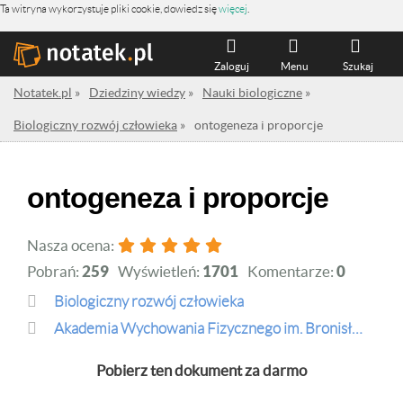
Ta witryna wykorzystuje pliki cookie, dowiedz się
więcej
.
Zaloguj
Menu
Szukaj
Notatek.pl
»
Dziedziny wiedzy
»
Nauki biologiczne
»
Biologiczny rozwój człowieka
»
ontogeneza i proporcje
ontogeneza i proporcje
Nasza ocena:
Pobrań:
259
Wyświetleń:
1701
Komentarze:
0
Biologiczny rozwój człowieka
Akademia Wychowania Fizycznego im. Bronisława Czecha w Krakowie
Pobierz ten dokument za darmo