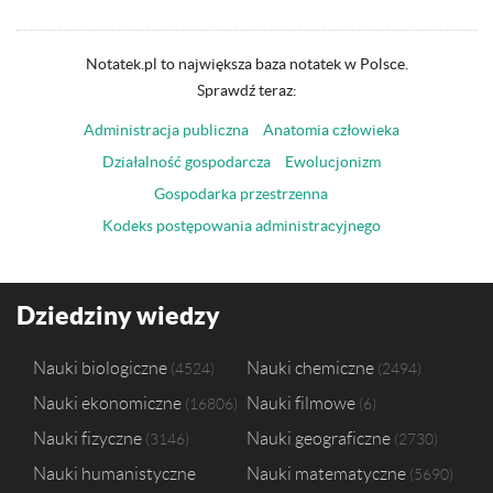
Notatek.pl to największa baza notatek w Polsce.
Sprawdź teraz:
Administracja publiczna
Anatomia człowieka
Działalność gospodarcza
Ewolucjonizm
Gospodarka przestrzenna
Kodeks postępowania administracyjnego
Dziedziny wiedzy
Nauki biologiczne
Nauki chemiczne
4524
2494
Nauki ekonomiczne
Nauki filmowe
16806
6
Nauki fizyczne
Nauki geograficzne
3146
2730
Nauki humanistyczne
Nauki matematyczne
5690