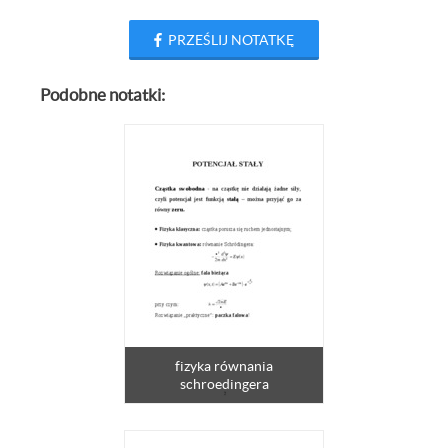
PRZEŚLIJ NOTATKĘ
Podobne notatki:
fizyka równania
schroedingera