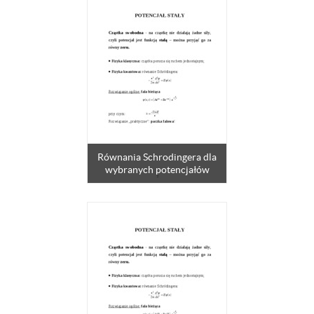
Równania Schrodingera dla
wybranych potencjałów