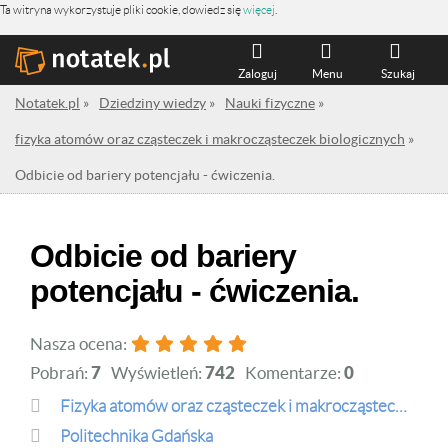
Ta witryna wykorzystuje pliki cookie, dowiedz się
więcej
.
Zaloguj
Menu
Szukaj
Notatek.pl
»
Dziedziny wiedzy
»
Nauki fizyczne
»
fizyka atomów oraz cząsteczek i makrocząsteczek biologicznych
»
Odbicie od bariery potencjału - ćwiczenia.
Odbicie od bariery
potencjału - ćwiczenia.
Nasza ocena:
Pobrań:
7
Wyświetleń:
742
Komentarze:
0
fizyka atomów oraz cząsteczek i makrocząsteczek biologicznych
Politechnika Gdańska