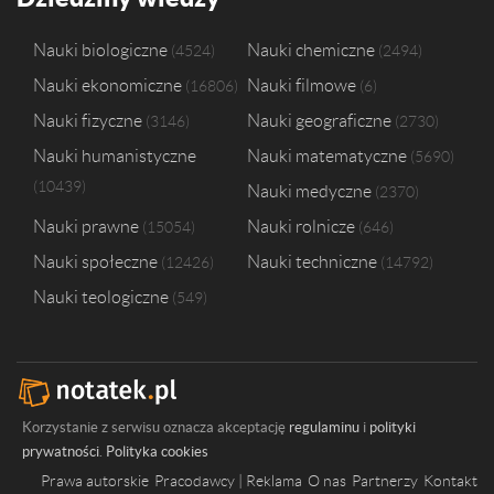
Nauki biologiczne
Nauki chemiczne
4524
2494
Nauki ekonomiczne
Nauki filmowe
16806
6
Nauki fizyczne
Nauki geograficzne
3146
2730
Nauki humanistyczne
Nauki matematyczne
5690
10439
Nauki medyczne
2370
Nauki prawne
Nauki rolnicze
15054
646
Nauki społeczne
Nauki techniczne
12426
14792
Nauki teologiczne
549
Korzystanie z serwisu oznacza akceptację
regulaminu
i
polityki
prywatności
.
Polityka cookies
Prawa autorskie
Pracodawcy | Reklama
O nas
Partnerzy
Kontakt