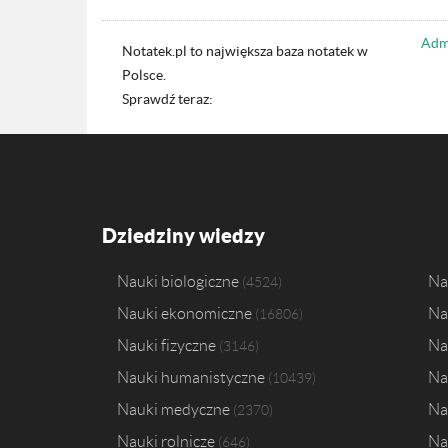
Admi
Notatek.pl to największa baza notatek w
Polsce.
Sprawdź teraz:
Dziedziny wiedzy
Nauki biologiczne
Na
4524
Nauki ekonomiczne
Na
16806
Nauki fizyczne
Na
3146
Nauki humanistyczne
Na
10439
Nauki medyczne
Na
2370
Nauki rolnicze
Na
646