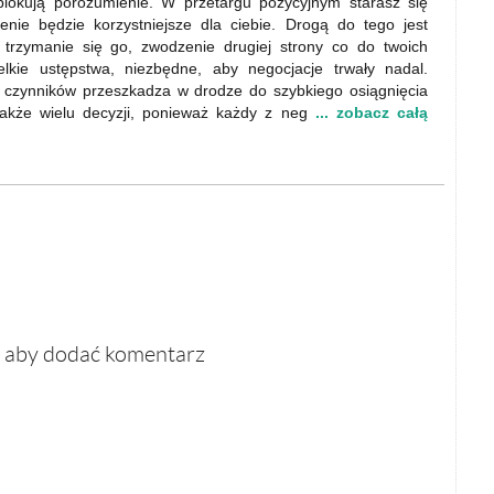
blokują porozumienie. W przetargu pozycyjnym starasz się
nie będzie korzystniejsze dla ciebie. Drogą do tego jest
 trzymanie się go, zwodzenie drugiej strony co do twoich
lkie ustępstwa, niezbędne, aby negocjacje trwały nadal.
h czynników przeszkadza w drodze do szybkiego osiągnięcia
akże wielu decyzji, ponieważ każdy z neg
... zobacz całą
, aby dodać komentarz