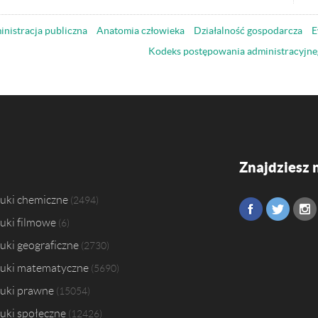
nistracja publiczna
Anatomia człowieka
Działalność gospodarcza
E
Kodeks postępowania administracyjne
Znajdziesz 
uki chemiczne
2494
uki filmowe
6
uki geograficzne
2730
uki matematyczne
5690
uki prawne
15054
uki społeczne
12426