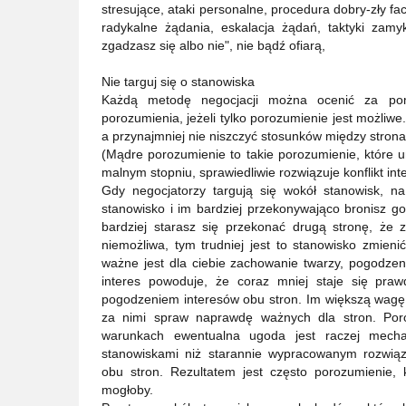
stresujące, ataki personalne, procedura dobry-zły fa
radykalne żądania, eskalacja żądań, taktyki zamyk
zgadzasz się albo nie", nie bądź ofiarą,
Nie targuj się o stanowiska
Każdą metodę negocjacji można ocenić za pom
porozumienia, jeżeli tylko porozumienie jest możliw
a przynajmniej nie niszczyć stosunków między strona
(Mądre porozumienie to takie porozumienie, które u
malnym stopniu, sprawiedliwie rozwiązuje konflikt int
Gdy negocjatorzy targują się wokół stanowisk, na
stanowisko i im bardziej przekonywająco bronisz go
bardziej starasz się przekonać drugą stronę, że 
niemożliwa, tym trudniej jest to stanowisko zmienić
ważne jest dla ciebie zachowanie twarzy, pogodzen
interes powoduje, że coraz mniej staje się pra
pogodzeniem interesów obu stron. Im większą wagę p
za nimi spraw naprawdę ważnych dla stron. Por
warunkach ewentualna ugoda jest raczej mecha
stanowiskami niż starannie wypracowanym rozwiąz
obu stron. Rezultatem jest często porozumienie, 
mogłoby.