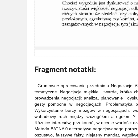
Fragment notatki:
Gruntowne opracowanie przedmiotu Negocjacje: 62
tematyczne. Negocjacje miękkie i twarde, krótka ch
prowadzenia negocjacji: analiza, planowanie i dysk
gesty pomocne w negocjacjach. Problematyka bu
Wykorzystanie burzy mózgów w negocjacjach: ws
wahadłowy ruch między szczegółem a ogółem ? k
Różnice interesów, przekonań, w ocenie wartości cza
Metoda BATNA 0 alternatywa negocjowanego porozumie
oszustwo, fałszywe fakty, niejasny mandat, wątpliw