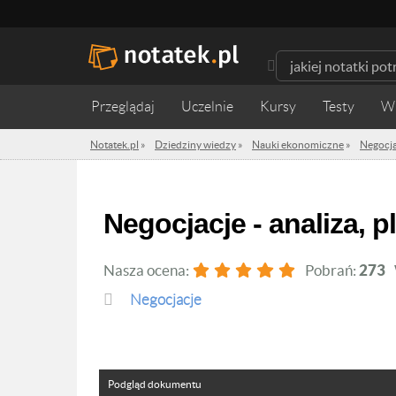
Przeglądaj
Uczelnie
Kursy
Testy
W
Notatek.pl
»
Dziedziny wiedzy
»
Nauki ekonomiczne
»
Negocja
Negocjacje - analiza,
Nasza ocena:
Pobrań:
273
Negocjacje
Podgląd dokumentu