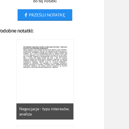
do tej notatki
PRZEŚLIJ NOTATKĘ
odobne notatki:
Negocjacje - typy interesów,
analiza