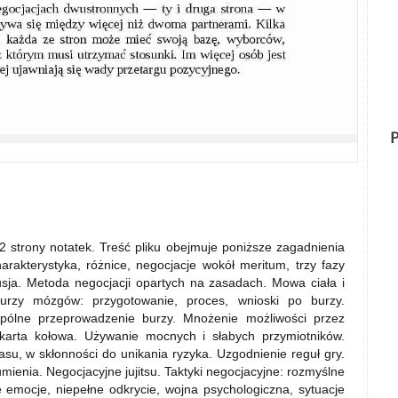
P
 strony notatek. Treść pliku obejmuje poniższe zagadnienia
arakterystyka, różnice, negocjacje wokół meritum, trzy fazy
usja. Metoda negocjacji opartych na zasadach. Mowa ciała i
rzy mózgów: przygotowanie, proces, wnioski po burzy.
pólne przeprowadzenie burzy. Mnożenie możliwości przez
arta kołowa. Używanie mocnych i słabych przymiotników.
su, w skłonności do unikania ryzyka. Uzgodnienie reguł gry.
nia. Negocjacyjne jujitsu. Taktyki negocjacyjne: rozmyślne
e emocje, niepełne odkrycie, wojna psychologiczna, sytuacje