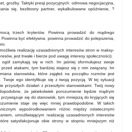
cet, groźby. Taktyki presji pozycyjnych: odmowa negocjacyjna,
ania się, bezlitosny partner, wykalkulowane opóźnienie, ?
ocą trzech kryteriów. Powinna prowadzić do mądrego
e. Powinna być efektywna. powinna prowadzić do polepszenia,
mi.
moż­liwia realizację uzasadnionych interesów stron w maksy­
eresów, jest trwałe i bierze pod uwagę interesy społeczności).
 ogół zamykają się w nich. Im jaśniej sformułujesz swoje
 przed atakami, tym bardziej stajesz się z nim związany. Im
zmiana stanowiska, które zająłeś na początku rozmów jest
. Twoje ego identyfikuje się z twoją pozycją. W tej sytuacji
ie przyszłych działań z przeszłymi stanowiskami. Twój nowy
wdopodobne, że jakiekolwiek porozumienie będzie mądrym
rzywiązuje się do stanowisk, tym mniejszą do kryjących się
ozumienie staje się więc mniej prawdopodobne. W takich
nicznym wypośrodkowaniem różnic między ostatecznymi
aniem, umożliwiającym realizację uzasadnionych interesów
które satysfakcjonuje obie strony w stopniu mniejszym niż