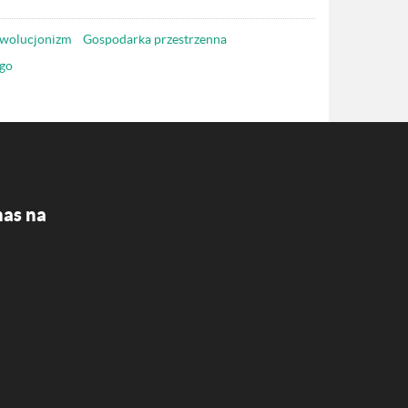
wolucjonizm
Gospodarka przestrzenna
go
nas na