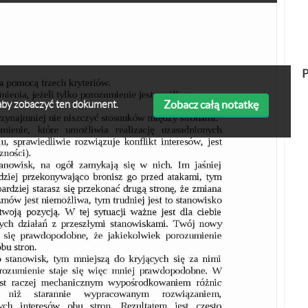
P
Zobacz całą notatkę
ę aby zobaczyć ten dokument.