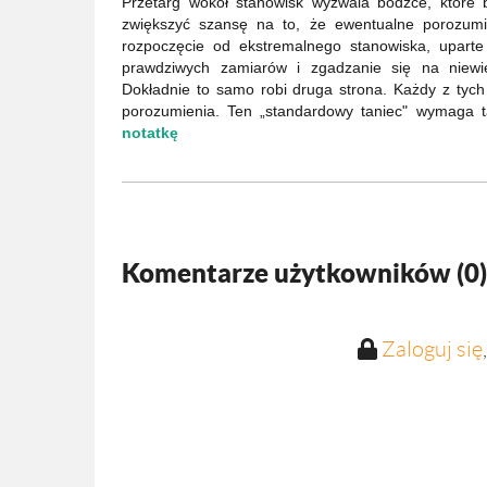
Przetarg wokół stanowisk wyzwala bodźce, które 
zwiększyć szansę na to, że ewentualne porozumie
rozpoczęcie od ekstremalnego stanowiska, uparte
prawdziwych zamiarów i zgadzanie się na niewie
Dokładnie to samo robi druga strona. Każdy z tyc
porozumienia. Ten „standardowy taniec" wymaga t
notatkę
Komentarze użytkowników (
0
)
Zaloguj się