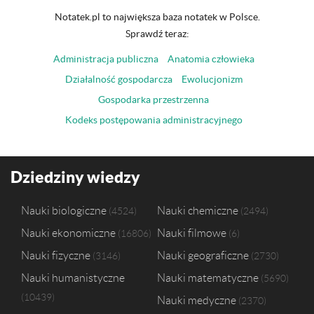
Notatek.pl to największa baza notatek w Polsce.
Sprawdź teraz:
Administracja publiczna
Anatomia człowieka
Działalność gospodarcza
Ewolucjonizm
Gospodarka przestrzenna
Kodeks postępowania administracyjnego
Dziedziny wiedzy
Nauki biologiczne
Nauki chemiczne
4524
2494
Nauki ekonomiczne
Nauki filmowe
16806
6
Nauki fizyczne
Nauki geograficzne
3146
2730
Nauki humanistyczne
Nauki matematyczne
5690
10439
Nauki medyczne
2370