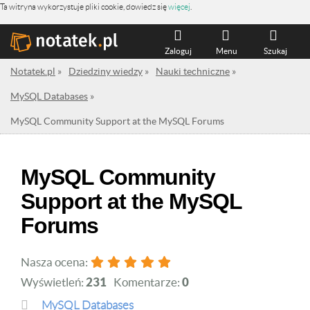
Ta witryna wykorzystuje pliki cookie, dowiedz się
więcej
.
Zaloguj
Menu
Szukaj
Notatek.pl
»
Dziedziny wiedzy
»
Nauki techniczne
»
MySQL Databases
»
MySQL Community Support at the MySQL Forums
MySQL Community
Support at the MySQL
Forums
Nasza ocena:
Wyświetleń:
231
Komentarze:
0
MySQL Databases