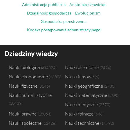
Administracja publiczna
Anatomia człowieka
Działalność gospodarcza
Ewolucjonizm
Gospodarka przestrzenna
Kodeks postępowania administracyjnego
Dziedziny wiedzy
Nauki biologiczne
Nauki chemiczne
4524
2494
Nauki ekonomiczne
Nauki filmowe
16806
6
Nauki fizyczne
Nauki geograficzne
3146
2730
Nauki humanistyczne
Nauki matematyczne
5690
10439
Nauki medyczne
2370
Nauki prawne
Nauki rolnicze
15054
646
Nauki społeczne
Nauki techniczne
12426
14792