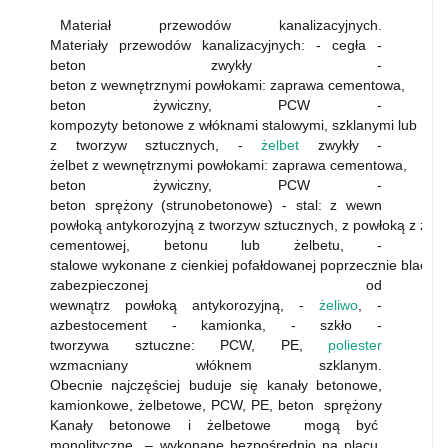
Materiał przewodów kanalizacyjnych.
Materiały przewodów kanalizacyjnych: - cegła -
beton zwykły -
beton z wewnętrznymi powłokami: zaprawa cementowa,
beton żywiczny, PCW -
kompozyty betonowe z włóknami stalowymi, szklanymi lub
z tworzyw sztucznych, -
żelbet
zwykły -
żelbet z wewnętrznymi powłokami: zaprawa cementowa,
beton żywiczny, PCW -
beton sprężony (strunobetonowe) - stal: z wewn
powłoką antykorozyjną z tworzyw sztucznych, z powłoką z za
cementowej, betonu lub żelbetu, -
stalowe wykonane z cienkiej pofałdowanej poprzecznie blachy 
zabezpieczonej od
wewnątrz powłoką antykorozyjną, -
żeliwo
, -
azbestocement - kamionka, - szkło -
tworzywa sztuczne: PCW, PE,
poliester
wzmacniany włóknem szklanym.
Obecnie najczęściej buduje się kanały betonowe,
kamionkowe, żelbetowe, PCW, PE, beton sprężony
Kanały betonowe i żelbetowe mogą być
monolityczne – wykonane bezpośrednio na placu