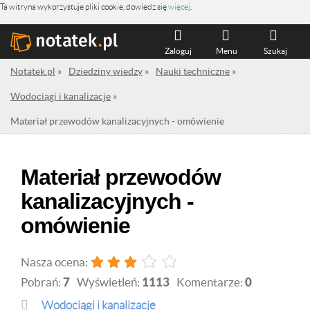
Ta witryna wykorzystuje pliki cookie, dowiedz się
więcej
.
Zaloguj
Menu
Szukaj
Notatek.pl
»
Dziedziny wiedzy
»
Nauki techniczne
»
Wodociągi i kanalizacje
»
Materiał przewodów kanalizacyjnych - omówienie
Materiał przewodów
kanalizacyjnych -
omówienie
Nasza ocena:
Pobrań:
7
Wyświetleń:
1113
Komentarze:
0
Wodociągi i kanalizacje