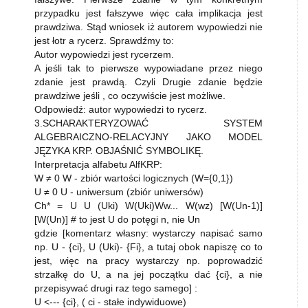
przypadku jest fałszywe więc cała implikacja jest
prawdziwa. Stąd wniosek iż autorem wypowiedzi nie
jest łotr a rycerz. Sprawdźmy to:
Autor wypowiedzi jest rycerzem.
A jeśli tak to pierwsze wypowiadane przez niego
zdanie jest prawdą. Czyli Drugie zdanie będzie
prawdziwe jeśli , co oczywiście jest możliwe.
Odpowiedź: autor wypowiedzi to rycerz.
3.SCHARAKTERYZOWAĆ SYSTEM
ALGEBRAICZNO-RELACYJNY JAKO MODEL
JĘZYKA KRP. OBJAŚNIĆ SYMBOLIKĘ.
Interpretacja alfabetu AlfKRP:
W ≠ 0 W - zbiór wartości logicznych (W={0,1})
U ≠ 0 U - uniwersum (zbiór uniwersów)
Ch* = U U (Uki) W(Uki)Ww... W(wz) [W(Un-1)]
[W(Un)] # to jest U do potęgi n, nie Un
gdzie [komentarz własny: wystarczy napisać samo
np. U - {ci}, U (Uki)- {Fi}, a tutaj obok napiszę co to
jest, więc na pracy wystarczy np. poprowadzić
strzałkę do U, a na jej początku dać {ci}, a nie
przepisywać drugi raz tego samego] :
U <--- {ci}, ( ci - stałe indywiduowe)