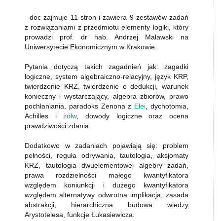
doc zajmuje 11 stron i zawiera 9 zestawów zadań
z rozwiązaniami z przedmiotu elementy logiki, który
prowadzi prof. dr hab. Andrzej Malawski na
Uniwersytecie Ekonomicznym w Krakowie.
Pytania dotyczą takich zagadnień jak: zagadki
logiczne, system algebraiczno-relacyjny, język KRP,
twierdzenie KRZ, twierdzenie o dedukcji, warunek
konieczny i wystarczający, algebra zbiorów, prawo
pochłaniania, paradoks Zenona z
Elei
, dychotomia,
Achilles i
żółw
, dowody logiczne oraz ocena
prawdziwości zdania.
Dodatkowo w zadaniach pojawiają się: problem
pełności, reguła odrywania, tautologia, aksjomaty
KRZ, tautologia dwuelementowej algebry zadań,
prawa rozdzielności małego kwantyfikatora
względem koniunkcji i dużego kwantyfikatora
względem alternatywy odwrotna implikacja, zasada
abstrakcji, hierarchiczna budowa wiedzy
Arystotelesa, funkcje Łukasiewicza.