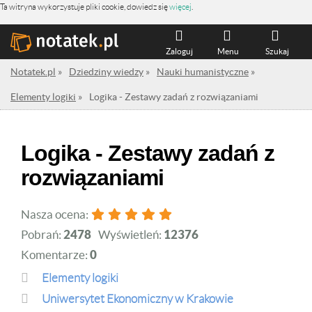
Ta witryna wykorzystuje pliki cookie, dowiedz się
więcej
.
Zaloguj
Menu
Szukaj
Notatek.pl
»
Dziedziny wiedzy
»
Nauki humanistyczne
»
Elementy logiki
»
Logika - Zestawy zadań z rozwiązaniami
Logika - Zestawy zadań z
rozwiązaniami
Nasza ocena:
Pobrań:
2478
Wyświetleń:
12376
Komentarze:
0
Elementy logiki
Uniwersytet Ekonomiczny w Krakowie