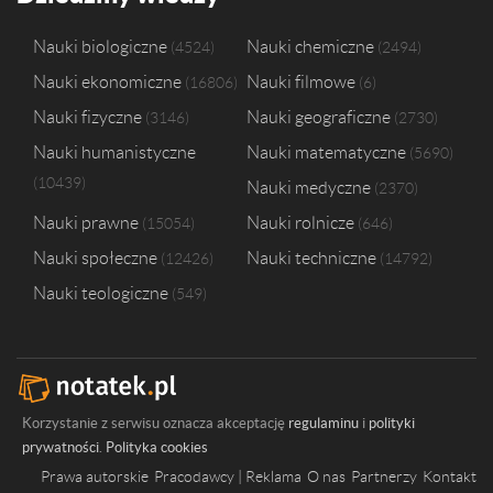
Nauki biologiczne
Nauki chemiczne
4524
2494
Nauki ekonomiczne
Nauki filmowe
16806
6
Nauki fizyczne
Nauki geograficzne
3146
2730
Nauki humanistyczne
Nauki matematyczne
5690
10439
Nauki medyczne
2370
Nauki prawne
Nauki rolnicze
15054
646
Nauki społeczne
Nauki techniczne
12426
14792
Nauki teologiczne
549
Korzystanie z serwisu oznacza akceptację
regulaminu
i
polityki
prywatności
.
Polityka cookies
Prawa autorskie
Pracodawcy | Reklama
O nas
Partnerzy
Kontakt