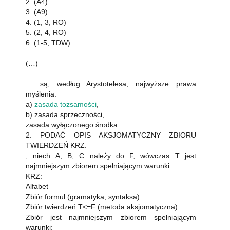
2. (A4)
3. (A9)
4. (1, 3, RO)
5. (2, 4, RO)
6. (1-5, TDW)
(…)
… są, według Arystotelesa, najwyższe prawa
myślenia:
a)
zasada tożsamości
,
b) zasada sprzeczności,
zasada wyłączonego środka.
2. PODAĆ OPIS AKSJOMATYCZNY ZBIORU
TWIERDZEŃ KRZ.
, niech A, B, C należy do F, wówczas T jest
najmniejszym zbiorem spełniającym warunki:
KRZ:
Alfabet
Zbiór formuł (gramatyka, syntaksa)
Zbiór twierdzeń T<=F (metoda aksjomatyczna)
Zbiór jest najmniejszym zbiorem spełniającym
warunki: