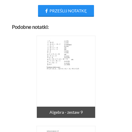
PRZEŚLIJ NOTATKĘ
Podobne notatki:
Algebra - zestaw 9