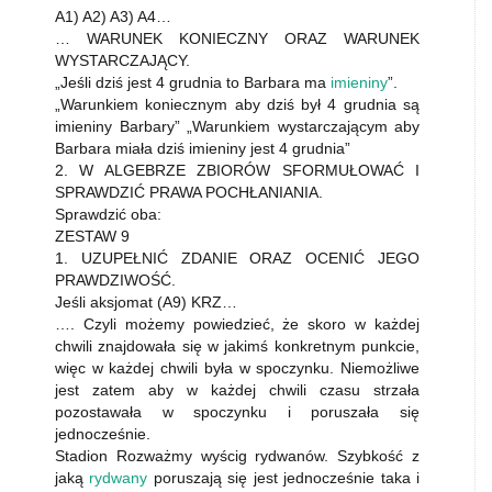
A1) A2) A3) A4…
… WARUNEK KONIECZNY ORAZ WARUNEK
WYSTARCZAJĄCY.
„Jeśli dziś jest 4 grudnia to Barbara ma
imieniny
”.
„Warunkiem koniecznym aby dziś był 4 grudnia są
imieniny Barbary” „Warunkiem wystarczającym aby
Barbara miała dziś imieniny jest 4 grudnia”
2. W ALGEBRZE ZBIORÓW SFORMUŁOWAĆ I
SPRAWDZIĆ PRAWA POCHŁANIANIA.
Sprawdzić oba:
ZESTAW 9
1. UZUPEŁNIĆ ZDANIE ORAZ OCENIĆ JEGO
PRAWDZIWOŚĆ.
Jeśli aksjomat (A9) KRZ…
…. Czyli możemy powiedzieć, że skoro w każdej
chwili znajdowała się w jakimś konkretnym punkcie,
więc w każdej chwili była w spoczynku. Niemożliwe
jest zatem aby w każdej chwili czasu strzała
pozostawała w spoczynku i poruszała się
jednocześnie.
Stadion Rozważmy wyścig rydwanów. Szybkość z
jaką
rydwany
poruszają się jest jednocześnie taka i