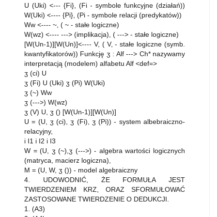
U (Uki) <--- {Fi}, (Fi - symbole funkcyjne (działań))
W(Uki) <---- {Pi}, (Pi - symbole relacji (predykatów))
Ww <---- ~, ( ~ - stałe logiczne)
W(wz) <---- ---> (implikacja), ( ---> - stałe logiczne)
[W(Un-1)][W(Un)]<---- V, ( V, - stałe logiczne (symb.
kwantyfikatorów)) Funkcję ʒ : Alf ---> Ch* nazywamy
interpretacją (modelem) alfabetu Alf <def=>
ʒ (ci) U
ʒ (Fi) U (Uki) ʒ (Pi) W(Uki)
ʒ (~) Ww
ʒ (--->) W(wz)
ʒ (V) U, ʒ () [W(Un-1)][W(Un)]
U = (U, ʒ (ci), ʒ (Fi), ʒ (Pi)) - system albebraiczno-
relacyjny,
i I1 i I2 i I3
W = (U, ʒ (~),ʒ (--->) - algebra wartości logicznych
(matryca, macierz logiczna),
M = (U, W, ʒ ()) - model algebraiczny
4. UDOWODNIĆ, ŻE FORMUŁA JEST
TWIERDZENIEM KRZ, ORAZ SFORMUŁOWAĆ
ZASTOSOWANE TWIERDZENIE O DEDUKCJI.
1. (A3)