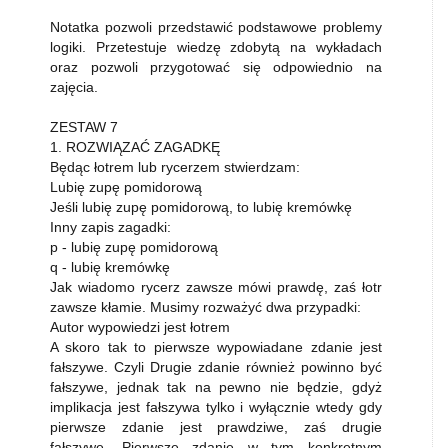
Notatka pozwoli przedstawić podstawowe problemy
logiki. Przetestuje wiedzę zdobytą na wykładach
oraz pozwoli przygotować się odpowiednio na
zajęcia.
ZESTAW 7
1. ROZWIĄZAĆ ZAGADKĘ
Będąc łotrem lub rycerzem stwierdzam:
Lubię zupę pomidorową
Jeśli lubię zupę pomidorową, to lubię kremówkę
Inny zapis zagadki:
p - lubię zupę pomidorową
q - lubię kremówkę
Jak wiadomo rycerz zawsze mówi prawdę, zaś łotr
zawsze kłamie. Musimy rozważyć dwa przypadki:
Autor wypowiedzi jest łotrem
A skoro tak to pierwsze wypowiadane zdanie jest
fałszywe. Czyli Drugie zdanie również powinno być
fałszywe, jednak tak na pewno nie będzie, gdyż
implikacja jest fałszywa tylko i wyłącznie wtedy gdy
pierwsze zdanie jest prawdziwe, zaś drugie
fałszywe. Pierwsze zdanie w tym konkretnym