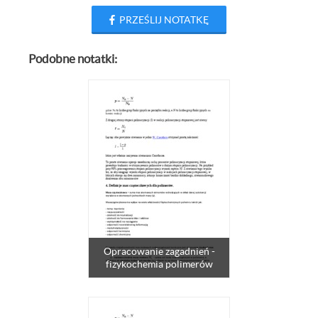
PRZEŚLIJ NOTATKĘ
Podobne notatki:
Opracowanie zagadnień -
fizykochemia polimerów