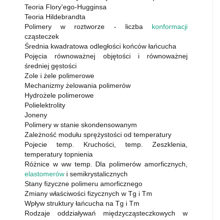
Teoria Flory'ego-Hugginsa
Teoria Hildebrandta
Polimery w roztworze - liczba
konformacji
cząsteczek
Średnia kwadratowa odległości końców łańcucha
Pojęcia równoważnej objętości i równoważnej
średniej gęstości
Zole i żele polimerowe
Mechanizmy żelowania polimerów
Hydrożele polimerowe
Polielektrolity
Joneny
Polimery w stanie skondensowanym
Zależność modułu sprężystości od temperatury
Pojecie temp. Kruchości, temp. Zeszklenia,
temperatury topnienia
Różnice w ww temp. Dla polimerów amorficznych,
elastomerów
i semikrystalicznych
Stany fizyczne polimeru amorficznego
Zmiany właściwości fizycznych w Tg i Tm
Wpływ struktury łańcucha na Tg i Tm
Rodzaje oddziaływań międzycząsteczkowych w