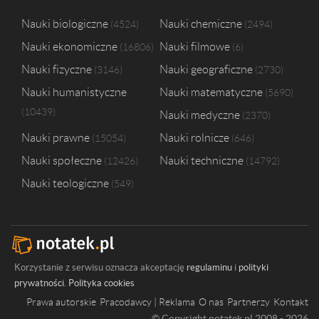
Nauki biologiczne
Nauki chemiczne
4524
2494
Nauki ekonomiczne
Nauki filmowe
16806
6
Nauki fizyczne
Nauki geograficzne
3146
2730
Nauki humanistyczne
Nauki matematyczne
5690
10439
Nauki medyczne
2370
Nauki prawne
Nauki rolnicze
15054
646
Nauki społeczne
Nauki techniczne
12426
14792
Nauki teologiczne
549
Korzystanie z serwisu oznacza akceptację
regulaminu
i
polityki
prywatności
.
Polityka cookies
Prawa autorskie
Pracodawcy | Reklama
O nas
Partnerzy
Kontakt
© Copyright notatek.pl 2008 - 2026