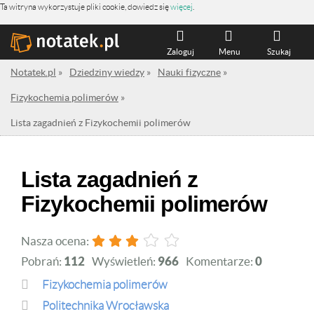
Ta witryna wykorzystuje pliki cookie, dowiedz się
więcej
.
Zaloguj
Menu
Szukaj
Notatek.pl
»
Dziedziny wiedzy
»
Nauki fizyczne
»
Fizykochemia polimerów
»
Lista zagadnień z Fizykochemii polimerów
Lista zagadnień z
Fizykochemii polimerów
Nasza ocena:
Pobrań:
112
Wyświetleń:
966
Komentarze:
0
Fizykochemia polimerów
Politechnika Wrocławska