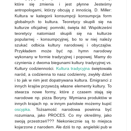
które się zmienia i jest płynne Jesteśmy
antropologami, którzy obcują z innością. D. Miller:
Kultura w kategorii konsumpcji konsumpcja form
globalnych to kultura. Teoretycy skupili się na
kulturze oficjalnej: pomniki, święta itd. Współcześni
teoretycy natomiast skupili się na kulturze
popularnej - konsumpcyjnej, bo to w niej należy
szukać odbicia kultury narodowej i obyczajów.
Przykładem może być np. hymn narodowy
wykonany w formie tradycyjnej i popowej. Mamy do
czynienia z dwoma biegunami kultury tradycyjnej vs.
Kultury codzienności.
Kultura tradycyjna
świętowała
naród, a codzienna to nasz codzienny, zwykły dzień
i to jak w nim jest dopatrywana kultura. Emigranci z
innych krajów przywożą własne elementy kultury. To
stwarza nowe formy, które z czasem stają się
narodowe np. pizza Boryny. Wymiana produktów w
innych krajach np. w innym państwie możemy kupić
oscypka
. Tożsamość narodowa powinna być
rozumiana, jako PROCES. Co my określmy, jako
swoją przestrzeń??? Niekoniecznie są to miejsca
kojarzone z narodem. Ale dziś to np. angielski pub w