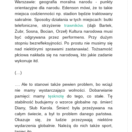
Warszawie: geografia moralna narodu - punkty
orientacyjne dla narodu. Edenson mówi, że to takie
miejsca codzienności np. stadion będzie traktowany
sakralnie. Sposoby działania w tych miejscach: butki
telefoniczne, strzyżenie
trawników
. (dąb Bartek,
Żubr, Sosna, Bocian, Orzeł) Kultura narodowa musi
być odgrywana przez performens. Przy dużym
stopniu bezrefleksyjności. Po prostu nie musimy się
nad niektórymi sprawami zastanawiać. Tożsamość
płciowa nakłada się na narodową, kto jakie zadanie
wykonuje itd.
(…)
…. Ale to stanowi także pewien problem, bo wciąż
nie mamy wystarczająco wolności. Dobarwianie
pamięci: mamy
tęsknotę
do tego, co stałe. Tę
stabilność budujemy o wzorce globalne np. śmierć
Diany, Slub Karola. Śmierć była przeżywana na
całym świecie, a był to problem danego państwa.
Okazuje się, że ludzie przezywają niektóre
wydarzenia globalnie. Należą do nich także sport,
taniec itp.