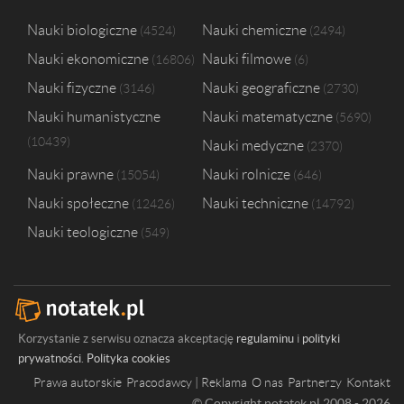
Nauki biologiczne
Nauki chemiczne
4524
2494
Nauki ekonomiczne
Nauki filmowe
16806
6
Nauki fizyczne
Nauki geograficzne
3146
2730
Nauki humanistyczne
Nauki matematyczne
5690
10439
Nauki medyczne
2370
Nauki prawne
Nauki rolnicze
15054
646
Nauki społeczne
Nauki techniczne
12426
14792
Nauki teologiczne
549
Korzystanie z serwisu oznacza akceptację
regulaminu
i
polityki
prywatności
.
Polityka cookies
Prawa autorskie
Pracodawcy | Reklama
O nas
Partnerzy
Kontakt
© Copyright notatek.pl 2008 - 2026