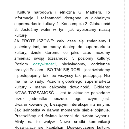
Kultura narodowa i etniczna G. Mathers. To
informacje i tożsamość dostępne w globalnym
supermarkecie kultury. 1. Konsumpcja 2. Globalność
3. Jesteśmy wolni w tym jak wybieramy naszą
kulturę
JA PROTEUSZOWE: cały czas się zmieniamy i
jesteśmy inni, bo mamy dostęp do supermarketu
kultury, dzięki któremu co jakiś czas możemy
zmieniać swoją tożsamość. 3 poziomy kultury:
Poziom
oczywistości
, nieświadomy, codzienne
praktyki Poziom - BO TAK SIĘ ROBI - jest świadomy
i postępujemy tak, bo wszyscy tak postępują. Nie
ma na to rady. Poziom globalnego supermarketu
kultury - mamy całkowitą dowolność. Giddens:
NOWA TOŻSAMOŚĆ - jest to aktualne posiadane
przez jednostkę poczucie tego, czym jest.
Uwarunkowane jej bieżącymi interakcjami z innymi.
Jak jednostka w danym momencie siebie pojmuje.
Przeszliśmy od świata korzeni do świata wyboru.
Miały na to wpływ: Nowe środki komunikacji
Rozwijający się kapitalizm Doświadczenie kultury,