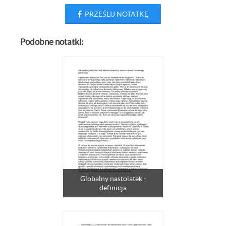
PRZEŚLIJ NOTATKĘ
Podobne notatki:
Globalny nastolatek -
definicja