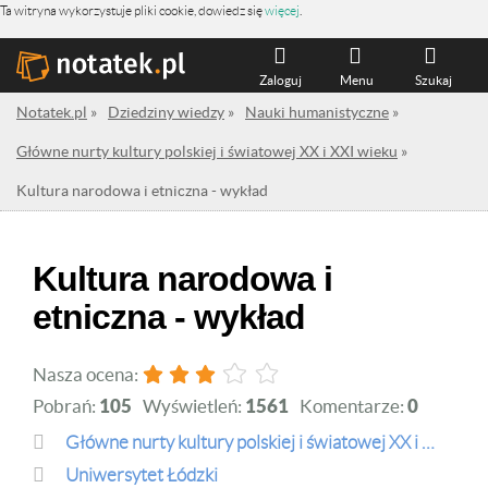
Ta witryna wykorzystuje pliki cookie, dowiedz się
więcej
.
Zaloguj
Menu
Szukaj
Notatek.pl
»
Dziedziny wiedzy
»
Nauki humanistyczne
»
Główne nurty kultury polskiej i światowej XX i XXI wieku
»
Kultura narodowa i etniczna - wykład
Kultura narodowa i
etniczna - wykład
Nasza ocena:
Pobrań:
105
Wyświetleń:
1561
Komentarze:
0
Główne nurty kultury polskiej i światowej XX i XXI wieku
Uniwersytet Łódzki