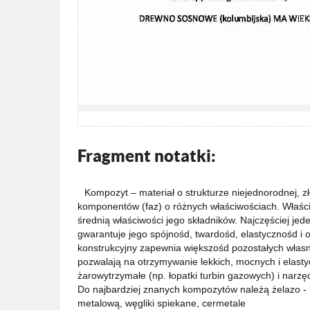
Fragment notatki:
Kompozyt – materiał o strukturze niejednorodnej, z
komponentów (faz) o różnych właściwościach. Właśc
średnią właściwości jego składników. Najczęściej je
gwarantuje jego spójnośd, twardośd, elastycznośd i 
konstrukcyjny zapewnia większośd pozostałych wła
pozwalają na otrzymywanie lekkich, mocnych i elastyc
żarowytrzymałe (np. łopatki turbin gazowych) i narzęd
Do najbardziej znanych kompozytów należą żelazo - be
metalową, węgliki spiekane, cermetale