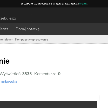
Ta witryna wykorzystuje pliki cookie, dowiedz się
więcej
.
iedza
teriałów
»
Kompozyty- opracowanie
nie
Wyświetleń:
3535
Komentarze:
0
rocławska