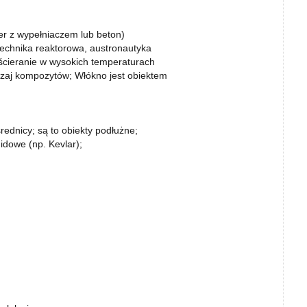
er z wypełniaczem lub beton)
technika reaktorowa, austronautyka
 ścieranie w wysokich temperaturach
dzaj kompozytów; Włókno jest obiektem
ednicy; są to obiekty podłużne;
idowe (np. Kevlar);