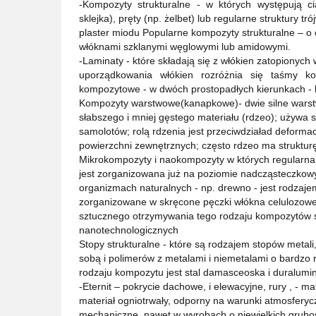
-Kompozyty strukturalne - w których występują c
sklejka), pręty (np. żelbet) lub regularne struktury 
plaster miodu Popularne kompozyty strukturalne – o
włóknami szklanymi węglowymi lub amidowymi.
-Laminaty - które składają się z włókien zatopionych
uporządkowania włókien rozróżnia się taśmy 
kompozytowe - w dwóch prostopadłych kierunkach -
Kompozyty warstwowe(kanapkowe)- dwie silne warst
słabszego i mniej gęstego materiału (rdzeo); używa s
samolotów; rolą rdzenia jest przeciwdziaład defor
powierzchni zewnętrznych; często rdzeo ma strukturę
Mikrokompozyty i naokompozyty w których regularna 
jest zorganizowana już na poziomie nadcząsteczkow
organizmach naturalnych - np. drewno - jest rodzaj
zorganizowane w skręcone pęczki włókna celulozowe, 
sztucznego otrzymywania tego rodzaju kompozytów
nanotechnologicznych
Stopy strukturalne - które są rodzajem stopów metali
sobą i polimerów z metalami i niemetalami o bardzo 
rodzaju kompozytu jest stal damasceoska i duralumi
-Eternit – pokrycie dachowe, i elewacyjne, rury , -
materiał ogniotrwały, odporny na warunki atmosferyc
mechaniczne, nawet w wyrobach o niewielkich grubości,