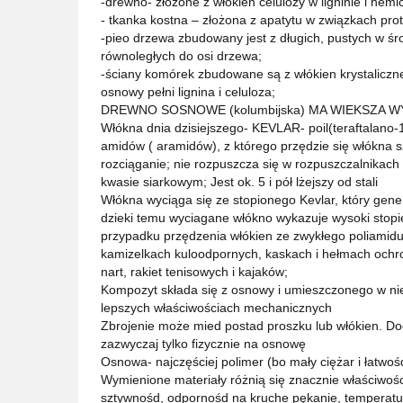
-drewno- złożone z włókien celulozy w ligninie i hemic
- tkanka kostna – złożona z apatytu w związkach pro
-pieo drzewa zbudowany jest z długich, pustych w ś
równoległych do osi drzewa;
-ściany komórek zbudowane są z włókien krystalicznej 
osnowy pełni lignina i celuloza;
DREWNO SOSNOWE (kolumbijska) MA WIEKSZA 
Włókna dnia dzisiejszego- KEVLAR- poil(teraftalano-
amidów ( aramidów), z którego przędzie się włókna s
rozciąganie; nie rozpuszcza się w rozpuszczalnikach
kwasie siarkowym; Jest ok. 5 i pół lżejszy od stali
Włókna wyciąga się ze stopionego Kevlar, który generu
dzieki temu wyciagane włókno wykazuje wysoki stopie
przypadku przędzenia włókien ze zwykłego poliami
kamizelkach kuloodpornych, kaskach i hełmach ochr
nart, rakiet tenisowych i kajaków;
Kompozyt składa się z osnowy i umieszczonego w niej
lepszych właściwościach mechanicznych
Zbrojenie może mied postad proszku lub włókien. Do
zazwyczaj tylko fizycznie na osnowę
Osnowa- najczęściej polimer (bo mały ciężar i łatwoś
Wymienione materiały różnią się znacznie właściwośc
sztywnośd, odpornośd na kruche pękanie, temperatu