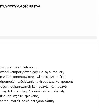
łożony z dwóch lub więcej
iwości kompozytów nigdy nie są sumą, czy
den z kompenentów stanowi lepiszcze, które
odpornośd na ściskanie, a drugi, tzw. komponent
sności mechanicznych kompozytu. Kompozyty
znych konstrukcji. Są nimi także materiały
zia (np. węgliki spiekane)
ton, eternit, szkło zbrojone siatką