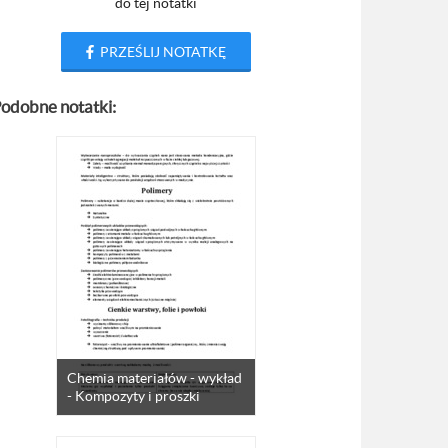
do tej notatki
PRZEŚLIJ NOTATKĘ
odobne notatki:
Chemia materiałów - wykład
- Kompozyty i proszki