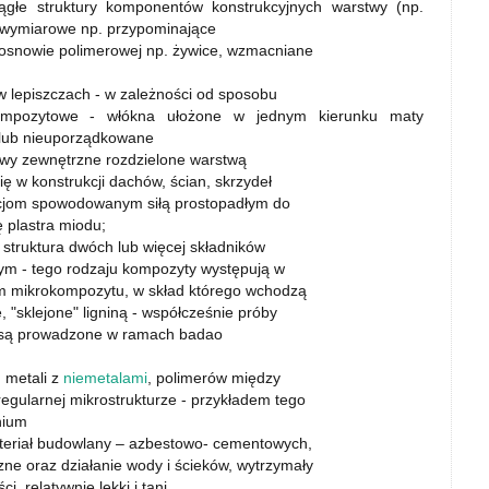
iągłe struktury komponentów konstrukcyjnych warstwy (np.
trójwymiarowe np. przypominające
 osnowie polimerowej np. żywice, wzmacniane
 w lepiszczach - w zależności od sposobu
kompozytowe - włókna ułożone w jednym kierunku maty
 lub nieuporządkowane
wy zewnętrzne rozdzielone warstwą
ię w konstrukcji dachów, ścian, skrzydeł
macjom spowodowanym siłą prostopadłym do
 plastra miodu;
struktura dwóch lub więcej składników
ym - tego rodzaju kompozyty występują w
em mikrokompozytu, w skład którego wchodzą
"sklejone" ligniną - współcześnie próby
 są prowadzone w ramach badao
, metali z
niemetalami
, polimerów między
regularnej mikrostrukturze - przykładem tego
nium
 materiał budowlany – azbestowo- cementowych,
zne oraz działanie wody i ścieków, wytrzymały
 relatywnie lekki i tani.