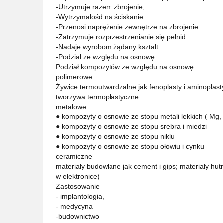
-Utrzymuje razem zbrojenie,
-Wytrzymałośd na ściskanie
-Przenosi naprężenie zewnętrze na zbrojenie
-Zatrzymuje rozprzestrzenianie się pełnid
-Nadaje wyrobom żądany kształt
-Podział ze względu na osnowę
Podział kompozytów ze względu na osnowę
polimerowe
Żywice termoutwardzalne jak fenoplasty i aminoplasty
tworzywa termoplastyczne
metalowe
● kompozyty o osnowie ze stopu metali lekkich ( Mg, A
● kompozyty o osnowie ze stopu srebra i miedzi
● kompozyty o osnowie ze stopu niklu
● kompozyty o osnowie ze stopu ołowiu i cynku
ceramiczne
materiały budowlane jak cement i gips; materiały hut
w elektronice)
Zastosowanie
- implantologia,
- medycyna
-budownictwo