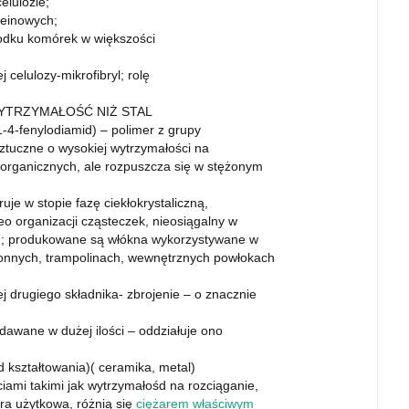
elulozie;
teinowych;
rodku komórek w większości
celulozy-mikrofibryl; rolę
WYTRZYMAŁOŚĆ NIŻ STAL
1-4-fenylodiamid) – polimer z grupy
ztuczne o wysokiej wytrzymałości na
 organicznych, ale rozpuszcza się w stężonym
je w stopie fazę ciekłokrystaliczną,
o organizacji cząsteczek, nieosiągalny w
du; produkowane są włókna wykorzystywane w
onnych, trampolinach, wewnętrznych powłokach
 drugiego składnika- zbrojenie – o znacznie
dawane w dużej ilości – oddziałuje ono
d kształtowania)( ceramika, metal)
iami takimi jak wytrzymałośd na rozciąganie,
ra użytkowa, różnią się
ciężarem właściwym