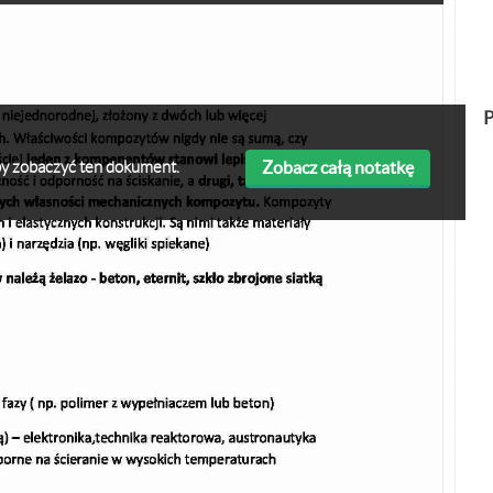
P
Zobacz całą notatkę
 aby zobaczyć ten dokument.