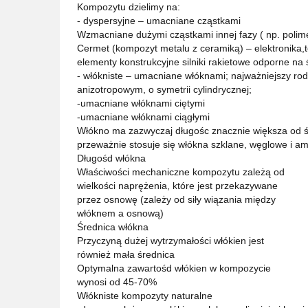
Kompozytu dzielimy na:
- dyspersyjne – umacniane cząstkami
Wzmacniane dużymi cząstkami innej fazy ( np. polim
Cermet (kompozyt metalu z ceramiką) – elektronika,
elementy konstrukcyjne silniki rakietowe odporne na
- włókniste – umacniane włóknami; najważniejszy ro
anizotropowym, o symetrii cylindrycznej;
-umacniane włóknami ciętymi
-umacniane włóknami ciągłymi
Włókno ma zazwyczaj długośc znacznie większa od śr
przeważnie stosuje się włókna szklane, węglowe i am
Długośd włókna
Właściwości mechaniczne kompozytu zależą od
wielkości naprężenia, które jest przekazywane
przez osnowę (zależy od siły wiązania między
włóknem a osnową)
Średnica włókna
Przyczyną dużej wytrzymałości włókien jest
również mała średnica
Optymalna zawartośd włókien w kompozycie
wynosi od 45-70%
Włókniste kompozyty naturalne