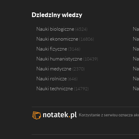
Dziedziny wiedzy
Nauki biologiczne
Na
4524
Nauki ekonomiczne
Na
16806
Nauki fizyczne
Na
3146
Nauki humanistyczne
Na
10439
Nauki medyczne
Na
2370
Nauki rolnicze
Na
646
Nauki techniczne
Na
14792
Korzystanie z serwisu oznacza ak