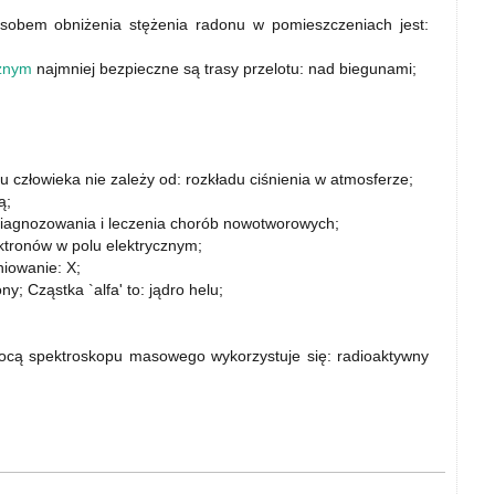
osobem obniżenia stężenia radonu w pomieszczeniach jest:
znym
najmniej bezpieczne są trasy przelotu: nad biegunami;
człowieka nie zależy od: rozkładu ciśnienia w atmosferze;
ą;
agnozowania i leczenia chorób nowotworowych;
tronów w polu elektrycznym;
iowanie: X;
y; Cząstka `alfa' to: jądro helu;
ocą spektroskopu masowego wykorzystuje się: radioaktywny