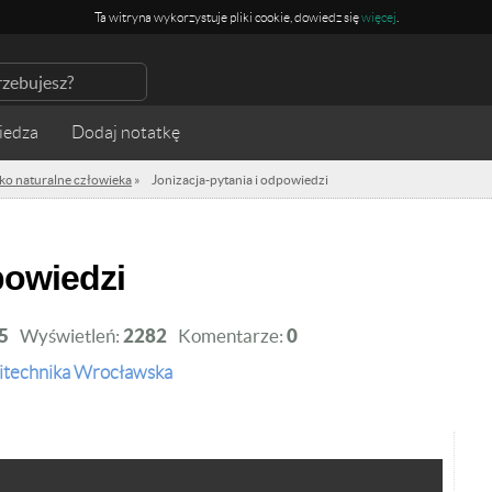
Ta witryna wykorzystuje pliki cookie, dowiedz się
więcej
.
iedza
ko naturalne człowieka
»
Jonizacja-pytania i odpowiedzi
powiedzi
5
Wyświetleń:
2282
Komentarze:
0
itechnika Wrocławska