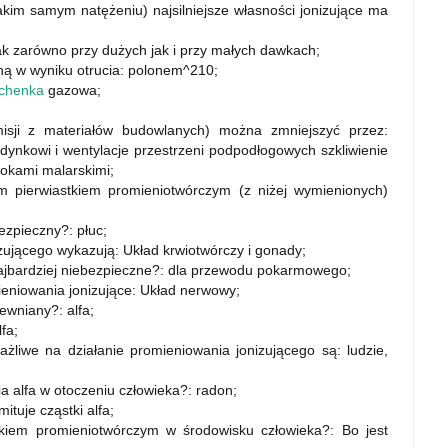
kim samym natężeniu) najsilniejsze własności jonizujące ma
k zarówno przy dużych jak i przy małych dawkach;
ną w wyniku otrucia: polonem^210;
chenka
gazowa;
isji z materiałów budowlanych) można zmniejszyć przez:
ynkowi i wentylacje przestrzeni podpodłogowych szkliwienie
okami malarskimi;
m pierwiastkiem promieniotwórczym (z niżej wymienionych)
ezpieczny?: płuc;
zującego wykazują: Układ krwiotwórczy i gonady;
 najbardziej niebezpieczne?: dla przewodu pokarmowego;
mieniowania jonizujące: Układ nerwowy;
wniany?: alfa;
fa;
żliwe na działanie promieniowania jonizującego są: ludzie,
a alfa w otoczeniu człowieka?: radon;
tuje cząstki alfa;
stkiem promieniotwórczym w środowisku człowieka?: Bo jest