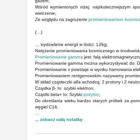
gazem;
Wśród wymienionych niżej, najskuteczniejszym sp
wietrzenie;
Ze względu na zagrożenie
promieniowaniem kosmic
(…)
… wydzielenie energii w ilości: 1J/kg;
Natężenie promieniowania kosmicznego w środowisku 
Promieniowanie gamma
jest: falą elektromagnetyczn
Promieniowanie gamma można wykorzystywać do: Di
Promieniowanie x powstaje w wyniku hamowania elek
Promieniowaniem rentgenowskim nazywamy promien
W skład cząsteczki alfa wchodzą: 2 protony i 2 neutron
Cząstka β- to: szybki elektron;
Cząstki beta+ to: Szybki
pozyton
;
Do określania wieku bardzo starych próbek za pom
węgiel C14;
…
... zobacz całą notatkę