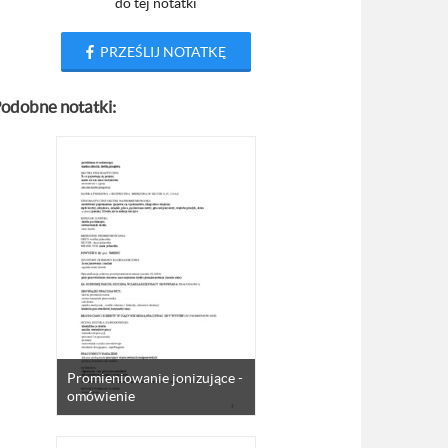
do tej notatki
PRZEŚLIJ NOTATKĘ
odobne notatki:
Promieniowanie jonizujące -
omówienie