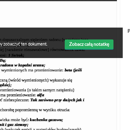
P
Zobacz całą notatkę
 aby zobaczyć ten dokument.