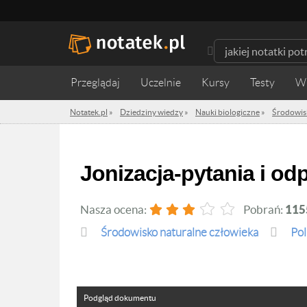
Przeglądaj
Uczelnie
Kursy
Testy
W
Notatek.pl
»
Dziedziny wiedzy
»
Nauki biologiczne
»
Środowis
Jonizacja-pytania i od
Nasza ocena:
Pobrań:
115
Środowisko naturalne człowieka
Pol
Podgląd dokumentu