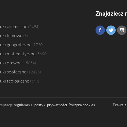
Znajdziesz 
uki chemiczne
2494
uki filmowe
6
uki geograficzne
2730
uki matematyczne
5690
uki prawne
15054
uki społeczne
12426
uki teologiczne
549
Prawa a
ceptację
regulaminu
i
polityki prywatności
.
Polityka cookies