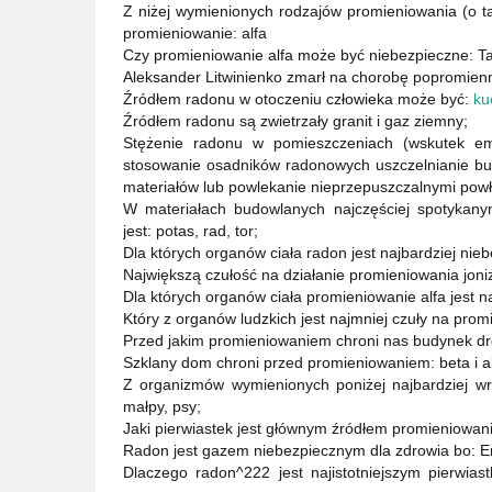
Z niżej wymienionych rodzajów promieniowania (o ta
promieniowanie: alfa
Czy promieniowanie alfa może być niebezpieczne: Ta
Aleksander Litwinienko zmarł na chorobę popromien
Źródłem radonu w otoczeniu człowieka może być:
ku
Źródłem radonu są zwietrzały granit i gaz ziemny;
Stężenie radonu w pomieszczeniach (wskutek em
stosowanie osadników radonowych uszczelnianie bud
materiałów lub powlekanie nieprzepuszczalnymi powł
W materiałach budowlanych najczęściej spotykany
jest: potas, rad, tor;
Dla których organów ciała radon jest najbardziej nieb
Największą czułość na działanie promieniowania joni
Dla których organów ciała promieniowanie alfa jest
Który z organów ludzkich jest najmniej czuły na pro
Przed jakim promieniowaniem chroni nas budynek dre
Szklany dom chroni przed promieniowaniem: beta i al
Z organizmów wymienionych poniżej najbardziej wra
małpy, psy;
Jaki pierwiastek jest głównym źródłem promieniowani
Radon jest gazem niebezpiecznym dla zdrowia bo: Emi
Dlaczego radon^222 jest najistotniejszym pierwia