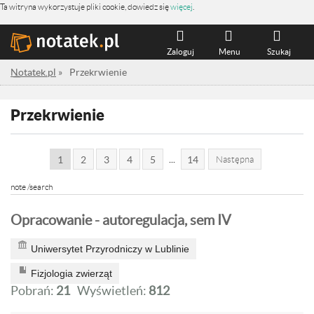
Ta witryna wykorzystuje pliki cookie, dowiedz się
więcej
.
Zaloguj
Menu
Szukaj
Notatek.pl
»
Przekrwienie
Przekrwienie
...
1
2
3
4
5
14
Następna
note /search
Opracowanie - autoregulacja, sem IV
Uniwersytet Przyrodniczy w Lublinie
Fizjologia zwierząt
Pobrań:
21
Wyświetleń:
812