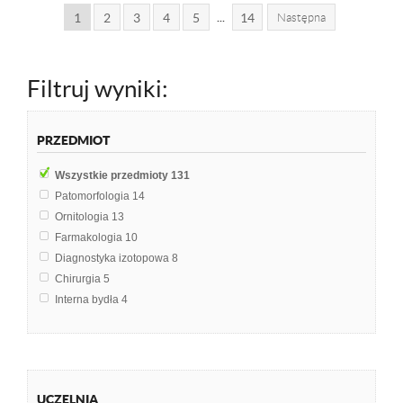
...
1
2
3
4
5
14
Następna
Filtruj wyniki:
PRZEDMIOT
Wszystkie przedmioty
131
Patomorfologia
14
Ornitologia
13
Farmakologia
10
Diagnostyka izotopowa
8
Chirurgia
5
Interna bydła
4
Polityka
4
Ekotoksykologia
3
Fizjologia zwierząt
3
Fizykoterapia
3
UCZELNIA