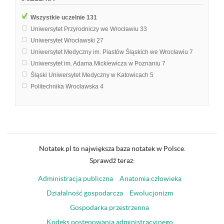
Higiena i epidemiologia
3
Kosmetologia pielegnacyjna
3
Wszystkie uczelnie
131
Toksykologia
3
Uniwersytet Przyrodniczy we Wrocławiu
33
Biologia
2
Uniwersytet Wrocławski
27
Emisja głosu
2
Uniwersytet Medyczny im. Piastów Śląskich we Wrocławiu
7
Histologia
2
Uniwersytet im. Adama Mickiewicza w Poznaniu
7
Okulistyka
2
Śląski Uniwersytet Medyczny w Katowicach
5
Podstawy zdrowia środowiskowego
2
Politechnika Wrocławska
4
Wirusologia
2
Uniwersytet Łódzki
4
Analiza chemiczna biomoleku
1
Uniwersytet Medyczny w Lublinie
3
Biochemia Kliniczna
1
Wyższa Szkoła Hotelarstwa i Turystyki w Częstochowie
3
Biologiczne podstawy produkcji zwierzęcej
1
Szkoła Główna Gospodarstwa Wiejskiego w Warszawie
2
Biomedyka
1
Uniwersytet Ekonomiczny w Krakowie
2
Notatek.pl to największa baza notatek w Polsce.
Biosfera
1
Uniwersytet Jagielloński w Krakowie
2
Sprawdź teraz:
Chemia
1
Uniwersytet Medyczny im. Karola Marcinkowskiego w Poznaniu
2
Chemia leków
1
Administracja publiczna
Anatomia człowieka
Uniwersytet Medyczny w Łodzi
2
Dr inż. Zbigniew Ochal
1
Uniwersytet Przyrodniczy w Lublinie
2
Działalność gospodarcza
Ewolucjonizm
Elektroniczna aparatura medyczna
1
Uniwersytet Warszawski
2
Etyka
1
Gospodarka przestrzenna
Akademia Górniczo-Hutnicza im. Stanisława Staszica w Krakowie
1
Kodeks postępowania administracyjnego