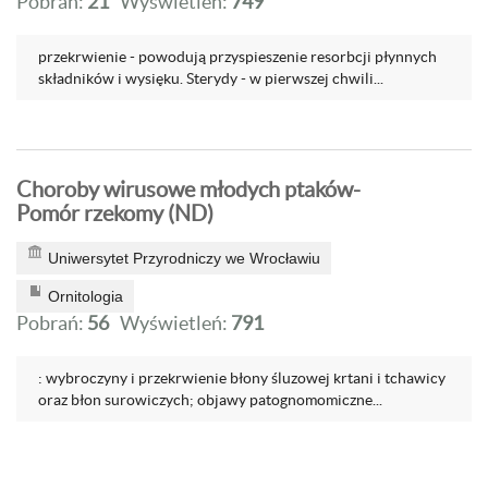
Pobrań:
21
Wyświetleń:
749
przekrwienie - powodują przyspieszenie resorbcji płynnych
składników i wysięku. Sterydy - w pierwszej chwili...
Choroby wirusowe młodych ptaków-
Pomór rzekomy (ND)
Uniwersytet Przyrodniczy we Wrocławiu
Ornitologia
Pobrań:
56
Wyświetleń:
791
: wybroczyny i przekrwienie błony śluzowej krtani i tchawicy
oraz błon surowiczych; objawy patognomomiczne...