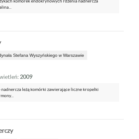
zykach komórek endokrynowych rdzenia nadnercza
lina...
y
dynała Stefana Wyszyńskiego w Warszawie
ietleń:
2009
 nadnercza leżą komórki zawierające liczne kropelki
rmony...
erczy