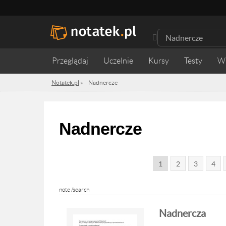
Przeglądaj
Uczelnie
Kursy
Testy
W
Notatek.pl
»
Nadnercze
Nadnercze
1
2
3
4
note /search
Nadnercza