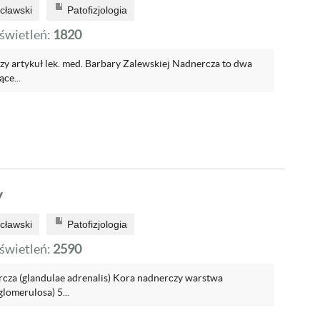
cławski
Patofizjologia
wietleń:
1820
 artykuł lek. med. Barbary Zalewskiej Nadnercza to dwa
ce...
y
cławski
Patofizjologia
wietleń:
2590
za (glandulae adrenalis) Kora nadnerczy warstwa
lomerulosa) 5...