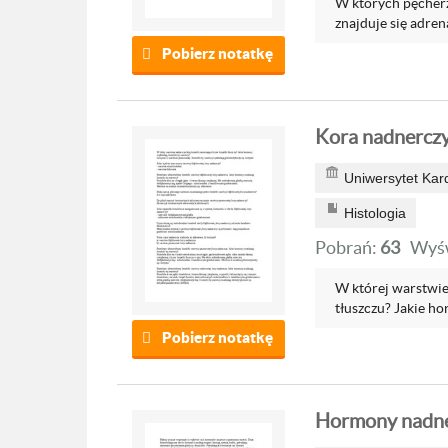
W których pęcher
znajduje się adrena
Pobierz notatkę
Kora nadnercz
Uniwersytet Kar
Histologia
Pobrań:
63
Wyśw
W której warstwie
tłuszczu? Jakie ho
Pobierz notatkę
Hormony nadn