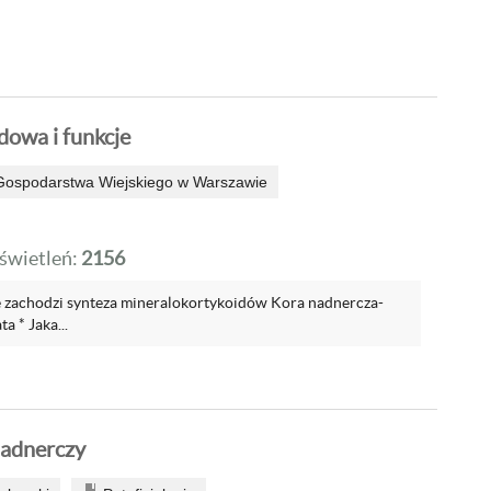
dowa i funkcje
Gospodarstwa Wiejskiego w Warszawie
wietleń:
2156
 zachodzi synteza mineralokortykoidów Kora nadnercza-
 * Jaka...
nadnerczy