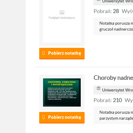
Uniwersytet Wro
Pobrań:
28
Wyśw
Notatka porusza mi
gruczoł nadnerczo
Pobierz notatkę
Choroby nadner
Uniwersytet Wro
Pobrań:
210
Wyś
Notatka porusza mi
Pobierz notatkę
parzystym narząde