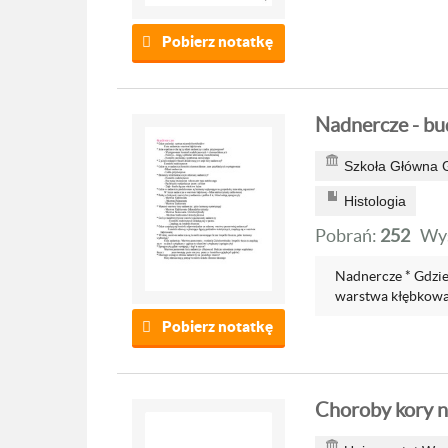
Pobierz notatkę
Nadnercze - bu
Szkoła Główna 
Histologia
Pobrań:
252
Wyś
Nadnercze * Gdzie
warstwa kłębkowata
Pobierz notatkę
Choroby kory 