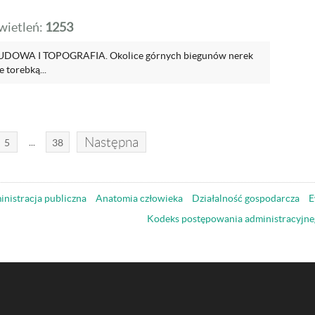
ietleń:
1253
OWA I TOPOGRAFIA. Okolice górnych biegunów nerek
 torebką...
Następna
...
5
38
nistracja publiczna
Anatomia człowieka
Działalność gospodarcza
E
Kodeks postępowania administracyjne