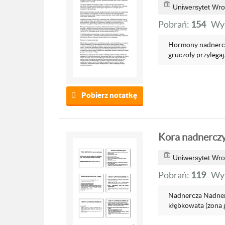
Uniwersytet Wro
Pobrań:
154
Wyś
Hormony nadnerczy
gruczoły przylegają
Pobierz notatkę
Kora nadnercz
Uniwersytet Wro
Pobrań:
119
Wyś
Nadnercza Nadnerc
kłębkowata (zona g