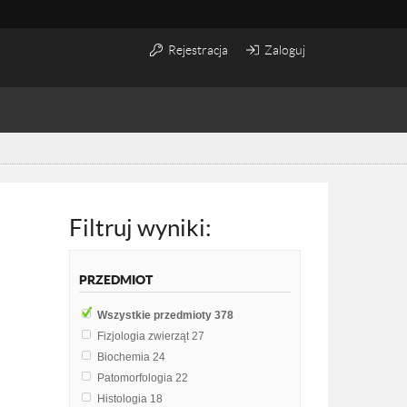
Rejestracja
Zaloguj
Filtruj wyniki:
PRZEDMIOT
Wszystkie przedmioty
378
Fizjologia zwierząt
27
Biochemia
24
Patomorfologia
22
Histologia
18