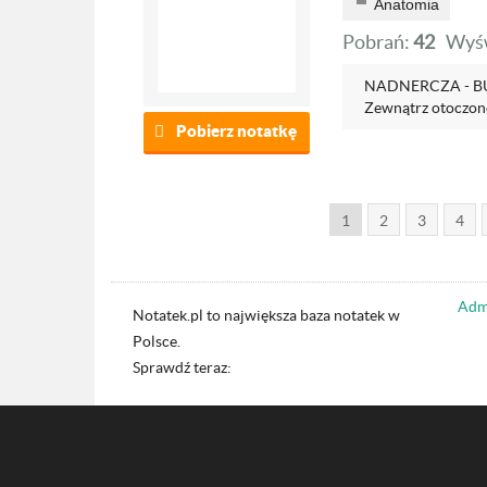
Anatomia
Pobrań:
42
Wyśw
NADNERCZA - BUD
Zewnątrz otoczone
Pobierz notatkę
1
2
3
4
Admi
Notatek.pl to największa baza notatek w
Polsce.
Sprawdź teraz: