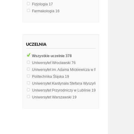
Fizjologia
17
Farmakologia
16
Anatomia
15
Patofizjologia
13
Fizjologia człowieka
12
Biologia
10
UCZELNIA
Biomedyczne podstawy rozwoju i wychowania
8
Psychologia
8
Wszystkie uczelnie
378
Toksykologia
8
Uniwersytet Wrocławski
76
Immunologia
7
Uniwersytet im. Adama Mickiewicza w Poznaniu
20
Anatomia człowieka
5
Politechnika Śląska
19
Psychologia osobowości
4
Uniwersytet Kardynała Stefana Wyszyńskiego w Warszawie
19
Anatomia i embriologia ryb
3
Uniwersytet Przyrodniczy w Lublinie
19
Anatomia kliniczna
3
Uniwersytet Warszawski
19
Biologia i ekologia
3
Uniwersytet Medyczny im. Piastów Śląskich we Wrocławiu
17
Biologiczne podstawy zachowania
3
Uniwersytet Przyrodniczy we Wrocławiu
16
Biomedyka
3
Uniwersytet Jagielloński w Krakowie
15
Biosfera
3
Uniwersytet Łódzki
11
Dietetyka
3
Śląski Uniwersytet Medyczny w Katowicach
10