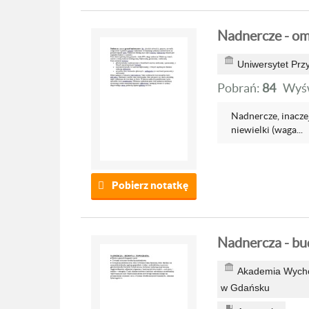
Nadnercze - o
Uniwersytet Przy
Pobrań:
84
Wyśw
Nadnercze, inaczej
niewielki (waga...
Pobierz notatkę
Nadnercza - bu
Akademia Wychow
w Gdańsku