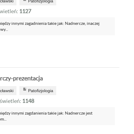
cławski
Patofizjologia
ietleń:
1127
ędzy innymi zagadnienia takie jak: Nadnercze, inaczej
wy...
czy-prezentacja
cławski
Patofizjologia
wietleń:
1148
ędzy innymi zagdanienia takie jak: Nadnercze jest
m...