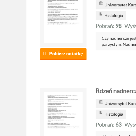
Uniwersytet Kar
Histologia
Pobrań:
98
Wyśw
Czy nadnercze jest
parzystym. Nadnerc
Pobierz notatkę
Rdzeń nadnerc
Uniwersytet Kar
Histologia
Pobrań:
63
Wyśw