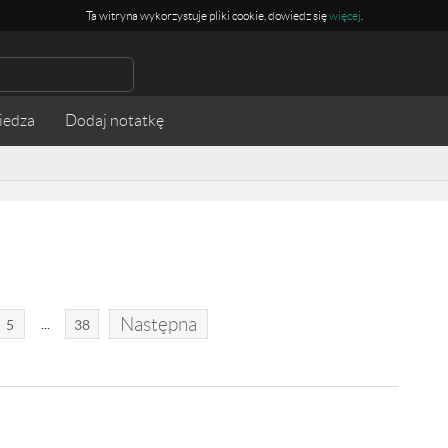
Ta witryna wykorzystuje pliki cookie, dowiedz się
więcej
.
iedza
Następna
...
5
38