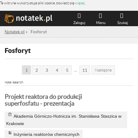
Ta witryna wykorzystuje pliki cookie, dowiedz się
więcej
.
Zaloguj
Menu
Szukaj
Notatek.pl
»
Fosforyt
Fosforyt
...
1
2
3
4
5
11
Następna
note /search
Projekt reaktora do produkcji
superfosfatu - prezentacja
Akademia Górniczo-Hutnicza im. Stanisława Staszica w
Krakowie
Inżynieria reaktorów chemicznych