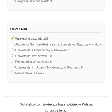
Geografia fizyczna Polski
3
Geomorfologia
3
Górnictwo ogólne
3
Biznes na Wschodzie Europy
2
Chemia środowiska
2
UCZELNIA
Geografia Polityczna
2
Geografia gospodarcza
2
Wszystkie uczelnie
107
Geografia społeczno-polityczna
2
Akademia Górniczo-Hutnicza im. Stanisława Staszica w Krakowie
21
Geografia usług
2
Uniwersytet Ekonomiczny w Krakowie
21
Geotechnika
2
Uniwersytet Wrocławski
10
Górnictwo
2
Politechnika Wrocławska
8
Materiały budowlane
2
Uniwersytet im. Adama Mickiewicza w Poznaniu
8
Mineralogia
2
Politechnika Śląska
7
Technika odkrywkowej eksploatacji złóż
2
Politechnika Gdańska
5
Technologia żywności
2
Katolicki Uniwersytet Lubelski Jana Pawła II w Lublinie
3
Aparatura chemiczna i maszynoznastwo
1
Uniwersytet Warszawski
3
Bezpieczeństwo Państwa
1
Politechnika Krakowska im. Tadeusza Kościuszki
2
Bezpieczeństwo Pracy i Ergonomia
1
Politechnika Warszawska
2
Notatek.pl to największa baza notatek w Polsce.
Biochemia
1
Uniwersytet Rolniczy im. Hugona Kołłątaja w Krakowie
2
Sprawdź teraz:
Chemia
1