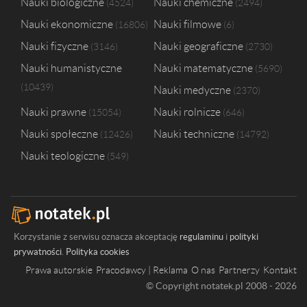
Nauki biologiczne
Nauki chemiczne
4524
2494
Politechnika Wrocławska
2
Nauki ekonomiczne
Nauki filmowe
16806
6
Uniwersytet Przyrodniczy w Poznaniu
2
Uniwersytet Rolniczy im. Hugona Kołłątaja w Krakowie
2
Nauki fizyczne
Nauki geograficzne
3146
2730
Wyższa Szkoła Bankowa w Chorzowie
2
Nauki humanistyczne
Nauki matematyczne
5690
Wyższa Szkoła Hotelarstwa i Turystyki w Częstochowie
2
10439
Nauki medyczne
Akademia Humanistyczna im. Aleksandra Gieysztora w Pułtusku
2370
1
Nauki prawne
Nauki rolnicze
15054
646
Nauki społeczne
Nauki techniczne
12426
14792
Nauki teologiczne
549
Korzystanie z serwisu oznacza akceptację
regulaminu
i
polityki
prywatności
.
Polityka cookies
Prawa autorskie
Pracodawcy | Reklama
O nas
Partnerzy
Kontakt
© Copyright notatek.pl 2008 - 2026