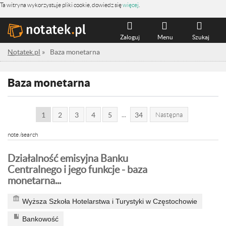
Ta witryna wykorzystuje pliki cookie, dowiedz się
więcej
.
Zaloguj
Menu
Szukaj
Notatek.pl
»
Baza monetarna
Baza monetarna
...
1
2
3
4
5
34
Następna
note /search
Działalność emisyjna Banku
Centralnego i jego funkcje - baza
monetarna...
Wyższa Szkoła Hotelarstwa i Turystyki w Częstochowie
Bankowość