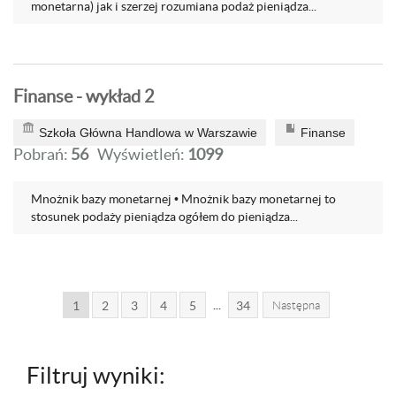
monetarna) jak i szerzej rozumiana podaż pieniądza...
Finanse - wykład 2
Szkoła Główna Handlowa w Warszawie
Finanse
Pobrań:
56
Wyświetleń:
1099
Mnożnik bazy monetarnej • Mnożnik bazy monetarnej to
stosunek podaży pieniądza ogółem do pieniądza...
...
1
2
3
4
5
34
Następna
Filtruj wyniki: