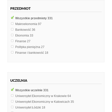
PRZEDMIOT
Wszystkie przedmioty
331
Makroekonomia
97
Bankowość
36
Ekonomia
33
Finanse
27
Polityka pieniężna
27
Finanse i bankowość
18
Mikroekonomia
8
Finanse publiczne
7
Polityka gospodarcza
7
Finanse międzynarodowe
4
UCZELNIA
Systemy bankowe
4
Instytucje i rynki finansowe
3
Wszystkie uczelnie
331
Polityka pieniężna głównych banków centralnych
3
Uniwersytet Ekonomiczny w Krakowie
64
Finanse przedsiębiorstw
2
Uniwersytet Ekonomiczny w Katowicach
35
Polityka
2
Uniwersytet Łódzki
18
Rynek finansowy
2