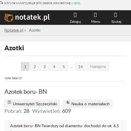
Ta witryna wykorzystuje pliki cookie, dowiedz się
więcej
.
Zaloguj
Menu
Szukaj
Notatek.pl
»
Azotki
Azotki
...
1
2
3
4
5
14
Następna
note /search
Azotek boru- BN
Uniwersytet Szczeciński
Nauka o materiałach
Pobrań:
28
Wyświetleń:
609
Azotek boru- BN Twardszy od diamentu- dochodzi do ok. 6,5