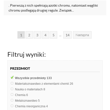
. Pierwszą z nich spełniają azotki chromu, natomiast węgliki
chromu podlegają drugiej regule. Związek...
...
1
2
3
4
5
14
Następna
Filtruj wyniki:
PRZEDMIOT
Wszystkie przedmioty
133
Materiałoznawstwo z elementami chemii
26
Nauka o materiałach
8
Chemia
6
Metaloznawstwo
5
Chemia nieorganiczna
4