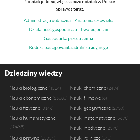
Notatek.pl to największa baza notatek w Polsce.
Sprawdź teraz:
Administracja publiczna
Anatomia człowieka
Działalność gospodarcza
Ewolucjonizm
Gospodarka przestrzenna
Kodeks postępowania administracyjnego
Dziedziny wiedzy
Nauki biologiczne
Nauki chemiczne
4524
2494
Nauki ekonomiczne
Nauki filmowe
16806
6
Nauki fizyczne
Nauki geograficzne
3146
2730
Nauki humanistyczne
Nauki matematyczne
5690
10439
Nauki medyczne
2370
Nauki prawne
Nauki rolnicze
15054
646