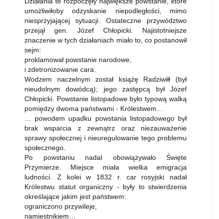
Działania te rozpoczęły największe powstanie, które
umożliwiłoby odzyskanie niepodległości, mimo
niesprzyjającej sytuacji. Ostateczne przywództwo
przejął gen. Józef Chłopicki. Najistotniejsze
znaczenie w tych działaniach miało to, co postanowił
sejm:
proklamował powstanie narodowe,
i zdetronizowanie cara.
Wodzem naczelnym został książę Radziwiłł (był
nieudolnym dowódcą); jego zastępcą był Józef
Chłopicki. Powstanie listopadowe było typową walką
pomiędzy dwoma państwami - Królestwem…
… powodem upadku powstania listopadowego był
brak wsparcia z zewnątrz oraz niezauważenie
sprawy społecznej i nieuregulowanie tego problemu
społecznego.
Po powstaniu nadal obowiązywało Święte
Przymierze. Miejsce miała wielka emigracja
ludności. Z kolei w 1832 r. car rosyjski nadał
Królestwu statut organiczny - były to stwierdzenia
określające jakim jest państwem:
ograniczono przywileje;
namiestnikiem…