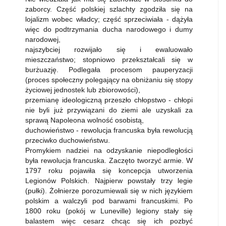
zaborcy. Część polskiej szlachty zgodziła się na
lojalizm wobec władcy; część sprzeciwiała - dążyła
więc do podtrzymania ducha narodowego i dumy
narodowej,
najszybciej rozwijało się i ewaluowało
mieszczaństwo; stopniowo przekształcali się w
burżuazję. Podlegała procesom pauperyzacji
(proces społeczny polegający na obniżaniu się stopy
życiowej jednostek lub zbiorowości),
przemianę ideologiczną przeszło chłopstwo - chłopi
nie byli już przywiązani do ziemi ale uzyskali za
sprawą Napoleona wolność osobistą,
duchowieństwo - rewolucja francuska była rewolucją
przeciwko duchowieństwu.
Promykiem nadziei na odzyskanie niepodległości
była rewolucja francuska. Zaczęto tworzyć armie. W
1797 roku pojawiła się koncepcja utworzenia
Legionów Polskich. Najpierw powstały trzy legie
(pułki). Żołnierze porozumiewali się w nich językiem
polskim a walczyli pod barwami francuskimi. Po
1800 roku (pokój w Luneville) legiony stały się
balastem więc cesarz chcąc się ich pozbyć