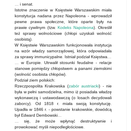
… i senat.
Istotne znaczenie w Księstwie Warszawskim miała
konstytucja nadana przez Napoleona - wprowadził
pewne prawa społeczne, które oparte były na
prawie cywilnym (tzw.
Kodeks Napoleona
). Określił
też sprawy wolnościowe (chłopi uzyskali wolność
osobistą).
W Księstwie Warszawskim funkcjonowała instytucja
na wzór władzy samorządowej, która odpowiadała
za sprawy immunicypalne. Istniał podział Księstwa…
… w Europie. Utrwalił stosunki feudalne - relacje
stanowe pomiędzy chłopstwem a panami ziemskimi
(wolność osobista chłopów).
Podział ziem polskich:
Rzeczpospolita Krakowska (
zabór austriacki
) - nie
była w pełni samodzielna, mimo iż posiadała władzę
wykonawczą i ustawodawczą (o losach decydowali
zaborcy). Od 1818 r. miała swoją konstytucję.
Upadła w 1846 r. - powstanie krakowskie, dowódcą
był Edward Dembowski…
… się, że może wpłynąć destruktywnie i
prowokować myśli niepodległościowe.