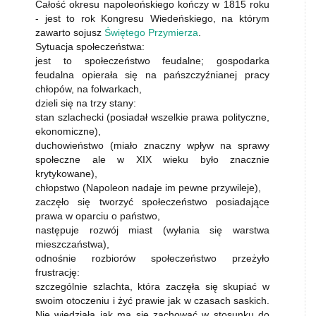
Całość okresu napoleońskiego kończy w 1815 roku
- jest to rok Kongresu Wiedeńskiego, na którym
zawarto sojusz
Świętego Przymierza
.
Sytuacja społeczeństwa:
jest to społeczeństwo feudalne; gospodarka
feudalna opierała się na pańszczyźnianej pracy
chłopów, na folwarkach,
dzieli się na trzy stany:
stan szlachecki (posiadał wszelkie prawa polityczne,
ekonomiczne),
duchowieństwo (miało znaczny wpływ na sprawy
społeczne ale w XIX wieku było znacznie
krytykowane),
chłopstwo (Napoleon nadaje im pewne przywileje),
zaczęło się tworzyć społeczeństwo posiadające
prawa w oparciu o państwo,
następuje rozwój miast (wyłania się warstwa
mieszczaństwa),
odnośnie rozbiorów społeczeństwo przeżyło
frustrację:
szczególnie szlachta, która zaczęła się skupiać w
swoim otoczeniu i żyć prawie jak w czasach saskich.
Nie wiedziała jak ma się zachować w stosunku do