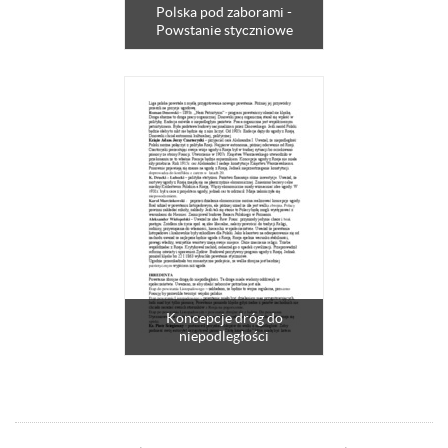
Polska pod zaborami -
Powstanie styczniowe
Koncepcje dróg do
niepodległości