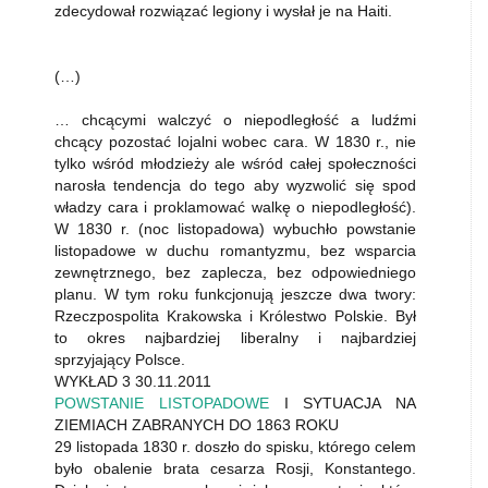
zdecydował rozwiązać legiony i wysłał je na Haiti.
(…)
… chcącymi walczyć o niepodległość a ludźmi
chcący pozostać lojalni wobec cara. W 1830 r., nie
tylko wśród młodzieży ale wśród całej społeczności
narosła tendencja do tego aby wyzwolić się spod
władzy cara i proklamować walkę o niepodległość).
W 1830 r. (noc listopadowa) wybuchło powstanie
listopadowe w duchu romantyzmu, bez wsparcia
zewnętrznego, bez zaplecza, bez odpowiedniego
planu. W tym roku funkcjonują jeszcze dwa twory:
Rzeczpospolita Krakowska i Królestwo Polskie. Był
to okres najbardziej liberalny i najbardziej
sprzyjający Polsce.
WYKŁAD 3 30.11.2011
POWSTANIE LISTOPADOWE
I SYTUACJA NA
ZIEMIACH ZABRANYCH DO 1863 ROKU
29 listopada 1830 r. doszło do spisku, którego celem
było obalenie brata cesarza Rosji, Konstantego.