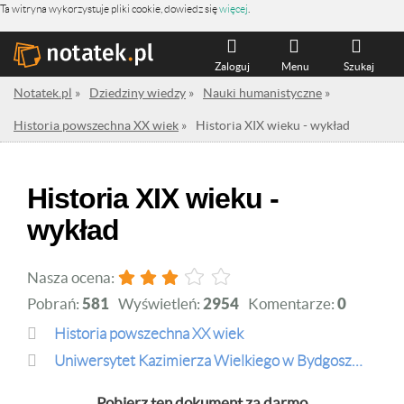
Ta witryna wykorzystuje pliki cookie, dowiedz się
więcej
.
Zaloguj
Menu
Szukaj
Notatek.pl
»
Dziedziny wiedzy
»
Nauki humanistyczne
»
Historia powszechna XX wiek
»
Historia XIX wieku - wykład
Historia XIX wieku -
wykład
Nasza ocena:
Pobrań:
581
Wyświetleń:
2954
Komentarze:
0
Historia powszechna XX wiek
Uniwersytet Kazimierza Wielkiego w Bydgoszczy
Pobierz ten dokument za darmo