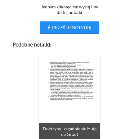
Jednym kliknięciem wyślij link
do tej notatki
PRZEŚLIJ NOTATKĘ
Podobne notatki:
Doktryny- zagadnienie Huig
de Groot