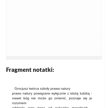
Fragment notatki:
Grocjusz twórca szkoły prawa natury
prawo natury powiązane wyłącznie z istotą ludzką -
nawet bóg nie może go zmienić, poznaje się je
rozumem
oddziela jego tresc od nakazów moralnych -