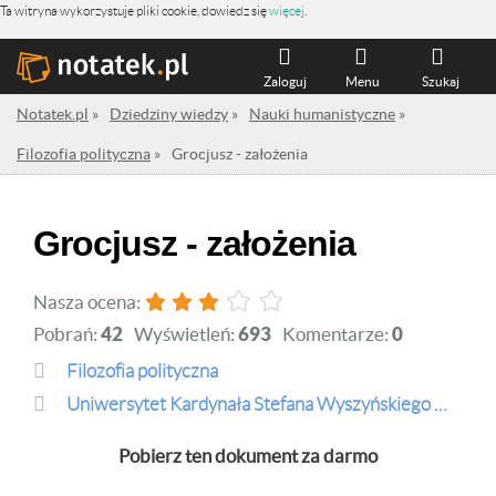
Ta witryna wykorzystuje pliki cookie, dowiedz się
więcej
.
Zaloguj
Menu
Szukaj
Notatek.pl
»
Dziedziny wiedzy
»
Nauki humanistyczne
»
Filozofia polityczna
»
Grocjusz - założenia
Grocjusz - założenia
Nasza ocena:
Pobrań:
42
Wyświetleń:
693
Komentarze:
0
Filozofia polityczna
Uniwersytet Kardynała Stefana Wyszyńskiego w Warszawie
Pobierz ten dokument za darmo