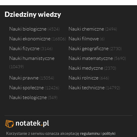
Dziedziny wiedzy
Nauki biologiczne
Nauki chemiczne
4524
2494
Nauki ekonomiczne
Nauki filmowe
16806
6
Nauki fizyczne
Nauki geograficzne
3146
2730
Nauki humanistyczne
Nauki matematyczne
5690
10439
Nauki medyczne
2370
Nauki prawne
Nauki rolnicze
15054
646
Nauki społeczne
Nauki techniczne
12426
14792
Nauki teologiczne
549
Korzystanie z serwisu oznacza akceptację
regulaminu
i
polityki