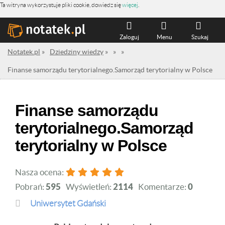
Ta witryna wykorzystuje pliki cookie, dowiedz się
więcej
.
Zaloguj
Menu
Szukaj
Notatek.pl
»
Dziedziny wiedzy
»
»
»
Finanse samorządu terytorialnego.Samorząd terytorialny w Polsce
Finanse samorządu
terytorialnego.Samorząd
terytorialny w Polsce
Nasza ocena:
Pobrań:
595
Wyświetleń:
2114
Komentarze:
0
Uniwersytet Gdański