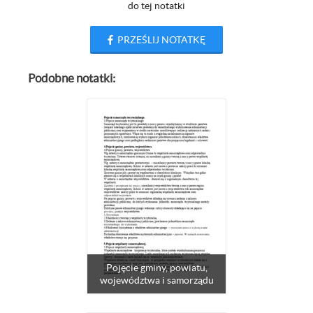
do tej notatki
PRZEŚLIJ NOTATKĘ
Podobne notatki:
Pojęcie gminy, powiatu,
województwa i samorządu