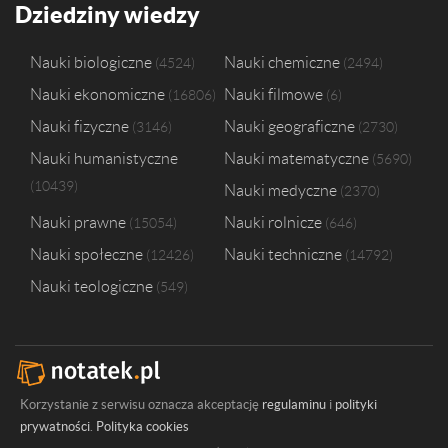
Dziedziny wiedzy
Nauki biologiczne
Nauki chemiczne
4524
2494
Nauki ekonomiczne
Nauki filmowe
16806
6
Nauki fizyczne
Nauki geograficzne
3146
2730
Nauki humanistyczne
Nauki matematyczne
5690
10439
Nauki medyczne
2370
Nauki prawne
Nauki rolnicze
15054
646
Nauki społeczne
Nauki techniczne
12426
14792
Nauki teologiczne
549
Korzystanie z serwisu oznacza akceptację
regulaminu
i
polityki
prywatności
.
Polityka cookies