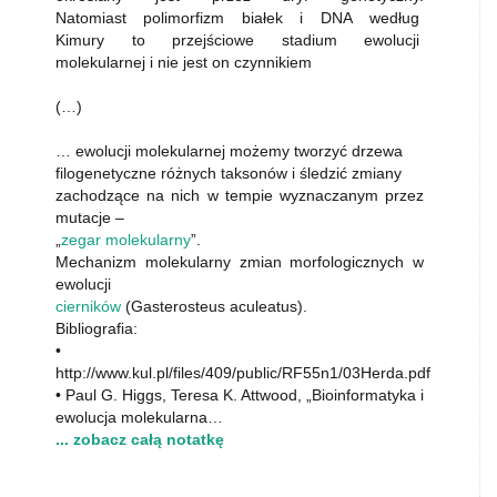
Natomiast polimorfizm białek i DNA według
Kimury to przejściowe stadium ewolucji
molekularnej i nie jest on czynnikiem
(…)
… ewolucji molekularnej możemy tworzyć drzewa
filogenetyczne różnych taksonów i śledzić zmiany
zachodzące na nich w tempie wyznaczanym przez
mutacje –
„
zegar molekularny
”.
Mechanizm molekularny zmian morfologicznych w
ewolucji
cierników
(Gasterosteus aculeatus).
Bibliografia:
•
http://www.kul.pl/files/409/public/RF55n1/03Herda.pdf
• Paul G. Higgs, Teresa K. Attwood, „Bioinformatyka i
ewolucja molekularna…
... zobacz całą notatkę