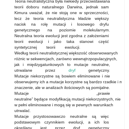
Teoria neutralistyczna była niekiedy przeciwstawiana
teorii doboru naturalnego Darwina, jednak sam
Kimura uważał, że nie stoją one w sprzeczności,
lecz że teoria neutralistyczna kładzie większy
nacisk na rolę mutacji i losowego dryfu
genetycznego na poziomie molekularnym.
Neutralna teoria ewolucji jest zgodna z założeniami
teorii ewolucji i jako taka stanowi część
syntetycznej teorii ewolucji.
Według teorii neutralistycznej większość obserwowanych
różnic w sekwencjach, zarówno wewnątrzpopulacyjnych,
jak i międzygatunkowych to mutacje neutralne,
utrwalane przez
dryf
genetyczny.
Mutacje niekorzystne są bowiem eliminowane i nie
obserwujemy ich a mutacje korzystne są bardzo rzadkie i mają
znaczenie, ale w analizach ilościowych są pomijalne.
Mutacje „prawie
neutralne” będące modyfikacją mutacji niekorzystnych, nie są
w pełni eliminowane i mogą się w pewnych warunkach
utrwalać.
Mutacje przystosowawczo neutralne są więc
podstawowym czynnikiem ewolucji, a ich los
określany jest przez dryf genetyczny.