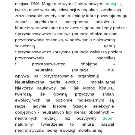
miejscu DNA. Mogą one wyrazić się w nowym
fenotypie
,
tworzą nowe warianty sekwencji w populacji, zwiększają
zróżnicowanie genetyczne, a zmiany które powodują mogą
zostać przekazane następnemu pokoleniu.
Mutacje wprowadzone do sekwencji genu możemy podzielić na
• przystosowawczo szkodliwe (mutacja obniża poziom
przystosowania osobnika, w porównaniu z pierwotną
sekwencją genu)
• przystosowawczo korzystne (mutacja zwiększa poziom
przystosowania osobnika)
• przystosowawczo obojętne –
neutralne (mutacja nie
wpływa na przystosowanie organizmu)
Neutralistyczna teoria ewolucji molekularnej
Niektórzy naukowcy, tak jak Motoo Kimura,
twierdzą, że główną przyczyną zmian
ewolucyjnych na poziomie molekularnym są
raczej jedynie losowe fiksacje selekcyjnie
obojętnych - neutralnych lub niemal obojętnych –
neutralnych mutacji, niż pozytywny
dobór
naturalny. Twierdzenie to Kimura nazwał
neutralistyczna teorią ewolucji molekularnej.