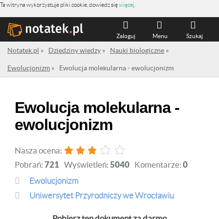
Ta witryna wykorzystuje pliki cookie, dowiedz się
więcej
.
Zaloguj
Menu
Szukaj
Notatek.pl
»
Dziedziny wiedzy
»
Nauki biologiczne
»
Ewolucjonizm
»
Ewolucja molekularna - ewolucjonizm
Ewolucja molekularna -
ewolucjonizm
Nasza ocena:
Pobrań:
721
Wyświetleń:
5040
Komentarze:
0
Ewolucjonizm
Uniwersytet Przyrodniczy we Wrocławiu
Pobierz ten dokument za darmo