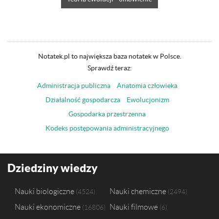
Notatek.pl to największa baza notatek w Polsce.
Sprawdź teraz:
Administracja publiczna
Anatomia człowieka
Działalność gospodarcza
Ewolucjonizm
Gospodarka przestrzenna
Kodeks postępowania administracyjnego
Dziedziny wiedzy
Nauki biologiczne
Nauki chemiczne
4524
2494
Nauki ekonomiczne
Nauki filmowe
16806
6