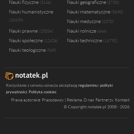
Nauki fizyczne
Nauki geograficzne
3146
2730
Nauki humanistyczne
Nauki matematyczne
5690
10439
Nauki medyczne
2370
Nauki prawne
Nauki rolnicze
15054
646
Nauki społeczne
Nauki techniczne
12426
14792
Nauki teologiczne
549
Korzystanie z serwisu oznacza akceptację
regulaminu
i
polityki
prywatności
.
Polityka cookies
Prawa autorskie
Pracodawcy | Reklama
O nas
Partnerzy
Kontakt
© Copyright notatek.pl 2008 - 2026