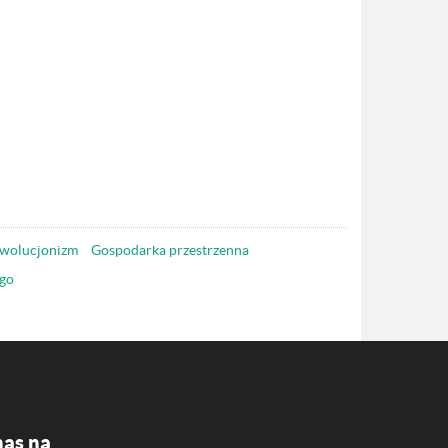
wolucjonizm
Gospodarka przestrzenna
go
nas na