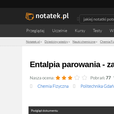
Przeglądaj
Uczelnie
Kursy
Testy
W
Notatek.pl
»
Dziedziny wiedzy
»
Nauki chemiczne
»
Chemia Fi
Entalpia parowania - 
Nasza ocena:
Pobrań:
77
Chemia Fizyczna
Politechnika Gdań
Podgląd dokumentu