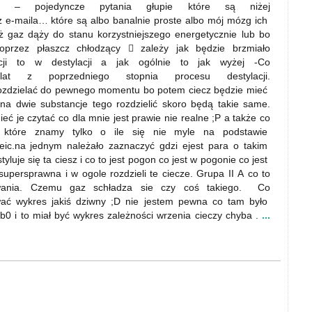
na – pojedyncze pytania głupie które są niżej
 z e-maila… które są albo banalnie proste albo mój mózg ich
ż gaz dąży do stanu korzystniejszego energetycznie lub bo
poprzez płaszcz chłodzący  zależy jak będzie brzmiało
ji to w destylacji a jak ogólnie to jak wyżej -Co
at z poprzedniego stopnia procesu destylacji.
e rozdzielać do pewnego momentu bo potem ciecz będzie mieć
 na dwie substancje tego rozdzielić skoro będą takie same.
ieć je czytać co dla mnie jest prawie nie realne ;P a także co
które znamy tylko o ile się nie myle na podstawie
leic.na jednym należało zaznaczyć gdzi ejest para o takim
luje się ta ciesz i co to jest pogon co jest w pogonie co jest
supersprawna i w ogole rozdzieli te ciecze. Grupa II A co to
rowania. Czemu gaz schładza sie czy coś takiego. Co
ować wykres jakiś dziwny ;D nie jestem pewna co tam było
b0 i to miał być wykres zależności wrzenia cieczy chyba .
...