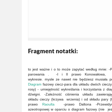
Fragment notatki:
to jest ważne i o to może zapytać według mnie: -
parowania . -I i II prawo Konowałowa, 
wykresie. mysle ze nawet nie będziesz musiała 
Diagram
fazowy ciecz-para dla układu dwóch cieczy
rosy) - umiejętność wykreślania i korzystania z 
dźwigni. -Zależność ciśnienia układu zawiera
składu cieczy (krzywa wrzenia) i od składu pary (k
prawo
Raoulta
-prawo Daltona -Przewidywan
azeotropowej w oparciu o diagram fazowy (nie jes