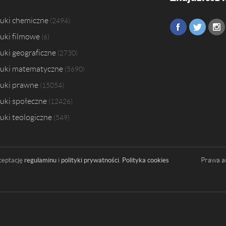
uki chemiczne
2494
uki filmowe
6
uki geograficzne
2730
uki matematyczne
5690
uki prawne
15054
uki społeczne
12426
uki teologiczne
549
Prawa a
ceptację
regulaminu
i
polityki prywatności
.
Polityka cookies