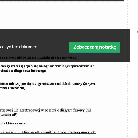
P
Zobacz całą notatkę
obaczyć ten dokument