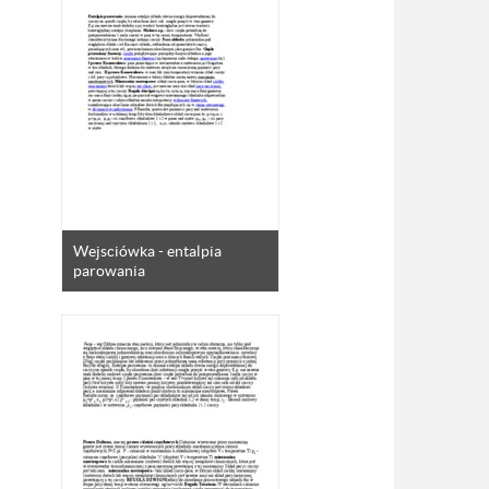
Wejsciówka - entalpia
parowania