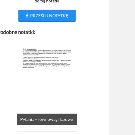
do tej notatki
PRZEŚLIJ NOTATKĘ
odobne notatki:
Pytania - równowagi fazowe