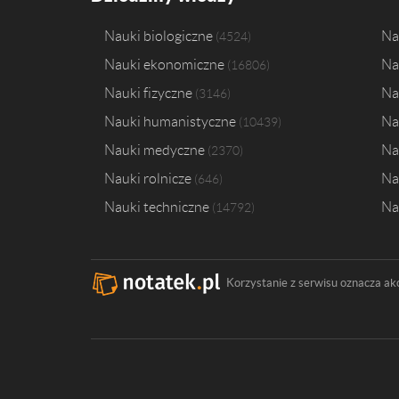
Nauki biologiczne
Na
4524
Nauki ekonomiczne
Na
16806
Nauki fizyczne
Na
3146
Nauki humanistyczne
Na
10439
Nauki medyczne
Na
2370
Nauki rolnicze
Na
646
Nauki techniczne
Na
14792
Korzystanie z serwisu oznacza ak