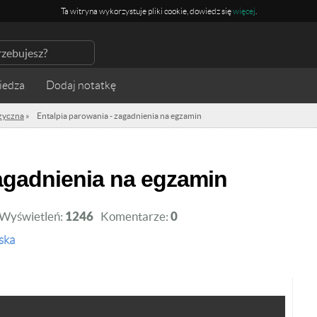
Ta witryna wykorzystuje pliki cookie, dowiedz się
więcej
.
iedza
zyczna
»
Entalpia parowania - zagadnienia na egzamin
zagadnienia na egzamin
Wyświetleń:
1246
Komentarze:
0
ska