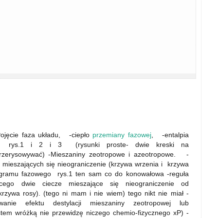
Pojęcie faza układu, -ciepło
przemiany fazowej
, -entalpia
rys.1 i 2 i 3 (rysunki proste- dwie kreski na
przerysowywać) -Mieszaniny zeotropowe i azeotropowe. -
 mieszających się nieograniczenie (krzywa wrzenia i krzywa
diagramu fazowego rys.1 ten sam co do konowałowa -reguła
jącego dwie ciecze mieszające się nieograniczenie od
rzywa rosy). (tego ni mam i nie wiem) tego nikt nie miał -
ie efektu destylacji mieszaniny zeotropowej lub
tem wróżką nie przewidzę niczego chemio-fizycznego xP) -