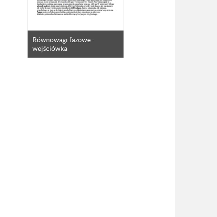
Równowagi fazowe -
wejściówka