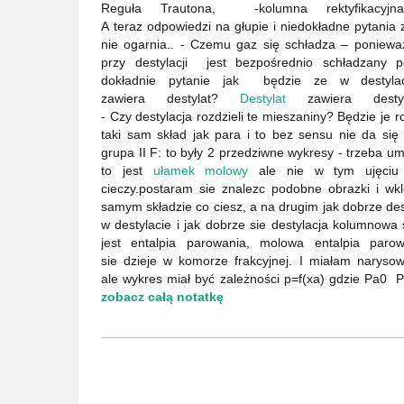
Reguła Trautona, -kolumna rektyfikacyj
A teraz odpowiedzi na głupie i niedokładne pytania
nie ogarnia.. - Czemu gaz się schładza – poniewa
przy destylacji jest bezpośrednio schładzany 
dokładnie pytanie jak będzie ze w destylac
zawiera destylat?
Destylat
zawiera destyl
- Czy destylacja rozdzieli te mieszaniny? Będzie j
taki sam skład jak para i to bez sensu nie da się
grupa II F: to były 2 przedziwne wykresy - trzeba um
to jest
ułamek molowy
ale nie w tym ujęciu 
cieczy.postaram sie znalezc podobne obrazki i wk
samym składzie co ciesz, a na drugim jak dobrze desty
w destylacie i jak dobrze sie destylacja kolumnowa 
jest entalpia parowania, molowa entalpia pa
sie dzieje w komorze frakcyjnej. I miałam narys
ale wykres miał być zależności p=f(xa) gdzie Pa0 P
zobacz całą notatkę