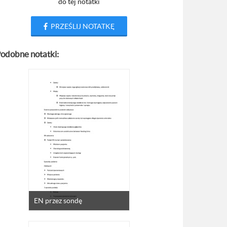
do tej notatki
PRZEŚLIJ NOTATKĘ
odobne notatki:
EN przez sondę