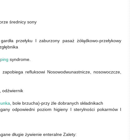
orze średnicy sony
, gardła przełyku I zaburzony pasaż żółądkowo-przełykowy
zgłębnika
ping
syndrome.
yku zapobiega refluksowi Nosowodwunastnicze, nosowoczcze,
, odźwiernik
gunka
, bole brzucha)-przy żle dobranych składnikach
agany odpowiedni poziom higieny I sterylności pokarmów I
gane długie żywienie enteralne Zalety: