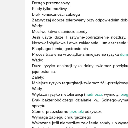
Dostęp przeznosowy
Kiedy tylko możliwy
Brak konieczności zabiegu
Zazwyczaj dobrze tolerowany przy odpowiednim dob
Wady:
Możliwe łatwe usunięcie sondy
Jesli użyte duże I sztywne-podrażnienie nozdrzy
Nosowożołądkowa Łatwe zakładanie I umieszczenie 
Esophagostomia, gastrostomia
Proces trawienia w żołądku-zmniejszenie ryzyka
dum
Wady:
Duże ryzyko aspiracji-tylko dolny zwieracz przeł
jejunostomia:
Zalety:
Mniejsze ryzyko regurgitacji-zwieracz żół.-przełykowy
Wady:
Większe ryzyko nietolerancji (
nudności
, wymioty,
bie
Brak bakteriobójczego działanie kw. Solnego-wym
sprzętu.
Stomie-przezskórne
przetoki
odżywcze
Wymaga zabiegu chirurgicznego
Wskazane jeśli niemożliwe założenie sondy lub wyma