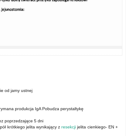
ie od jamy ustnej
zrymana produkcja IgA Pobudza perystaltykę
z poprzedzające 5 dni
ł krótkiego jelita wynikający z
resekcji
jelita cienkiego- EN +