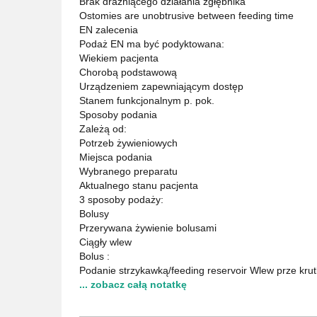
Brak drażniącego działania zgłębnika
Ostomies are unobtrusive between feeding time
EN zalecenia
Podaż EN ma być podyktowana:
Wiekiem pacjenta
Chorobą podstawową
Urządzeniem zapewniającym dostęp
Stanem funkcjonalnym p. pok.
Sposoby podania
Zależą od:
Potrzeb żywieniowych
Miejsca podania
Wybranego preparatu
Aktualnego stanu pacjenta
3 sposoby podaży:
Bolusy
Przerywana żywienie bolusami
Ciągły wlew
Bolus :
Podanie strzykawką/feeding reservoir Wlew prze krut
... zobacz całą notatkę