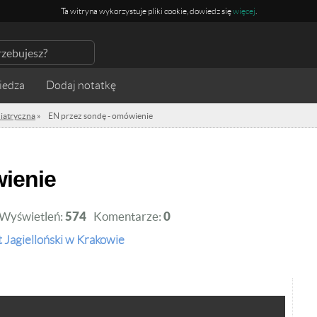
Ta witryna wykorzystuje pliki cookie, dowiedz się
więcej
.
iedza
diatryczna
»
EN przez sondę - omówienie
wienie
Wyświetleń:
574
Komentarze:
0
 Jagielloński w Krakowie