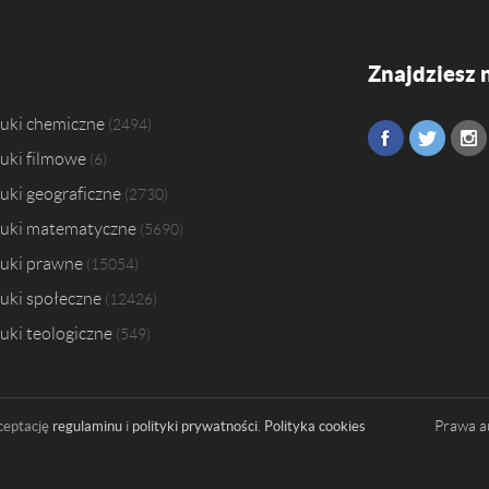
Znajdziesz 
uki chemiczne
2494
uki filmowe
6
uki geograficzne
2730
uki matematyczne
5690
uki prawne
15054
uki społeczne
12426
uki teologiczne
549
Prawa a
ceptację
regulaminu
i
polityki prywatności
.
Polityka cookies