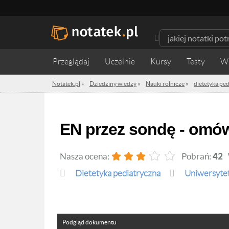
Przeglądaj
Uczelnie
Kursy
Testy
W
Notatek.pl
»
Dziedziny wiedzy
»
Nauki rolnicze
»
dietetyka pe
EN przez sondę - omó
Nasza ocena:
Pobrań:
42
dietetyka pediatryczna
Uniwersytet
Podgląd dokumentu