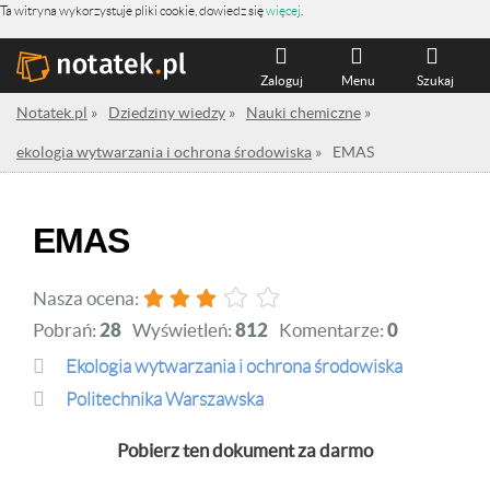
Ta witryna wykorzystuje pliki cookie, dowiedz się
więcej
.
Zaloguj
Menu
Szukaj
Notatek.pl
»
Dziedziny wiedzy
»
Nauki chemiczne
»
ekologia wytwarzania i ochrona środowiska
»
EMAS
EMAS
Nasza ocena:
Pobrań:
28
Wyświetleń:
812
Komentarze:
0
ekologia wytwarzania i ochrona środowiska
Politechnika Warszawska
Pobierz ten dokument za darmo