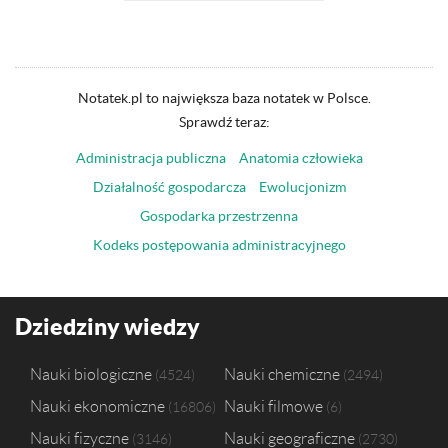
Notatek.pl to największa baza notatek w Polsce.
Sprawdź teraz:
Administracja publiczna
Anatomia człowieka
Działalność gospodarcza
Ewolucjonizm
Gospodarka przestrzenna
Kodeks postępowania administracyjnego
Dziedziny wiedzy
Nauki biologiczne
Nauki chemiczne
4524
2494
Nauki ekonomiczne
Nauki filmowe
16806
6
Nauki fizyczne
Nauki geograficzne
3146
2730