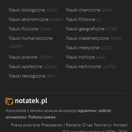
Nauki biologiczne
Nauki chemiczne
4524
2494
Nauki ekonomiczne
Nauki filmowe
16806
6
Nauki fizyczne
Nauki geograficzne
3146
2730
Nauki humanistyczne
Nauki matematyczne
5690
10439
Nauki medyczne
2370
Nauki prawne
Nauki rolnicze
15054
646
Nauki społeczne
Nauki techniczne
12426
14792
Nauki teologiczne
549
Korzystanie z serwisu oznacza akceptację
regulaminu
i
polityki
prywatności
.
Polityka cookies
Prawa autorskie
Pracodawcy | Reklama
O nas
Partnerzy
Kontakt
© Copyright notatek.pl 2008 - 2026