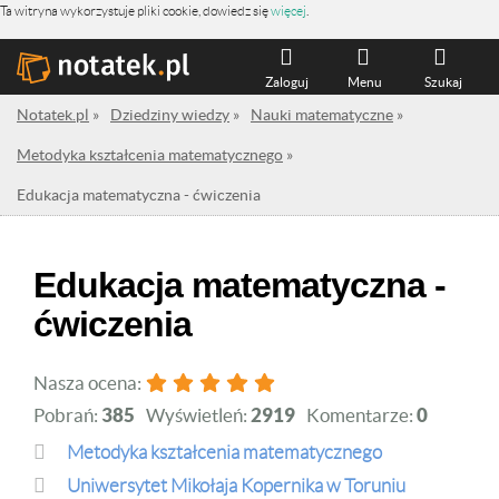
Ta witryna wykorzystuje pliki cookie, dowiedz się
więcej
.
Zaloguj
Menu
Szukaj
Notatek.pl
»
Dziedziny wiedzy
»
Nauki matematyczne
»
Metodyka kształcenia matematycznego
»
Edukacja matematyczna - ćwiczenia
Edukacja matematyczna -
ćwiczenia
Nasza ocena:
Pobrań:
385
Wyświetleń:
2919
Komentarze:
0
Metodyka kształcenia matematycznego
Uniwersytet Mikołaja Kopernika w Toruniu