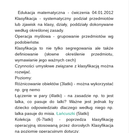
Edukacja matematyczna - ćwiczenia 04.01.2012
Klasyfikacja - systematyczny podział przedmiotów
lub zjawisk na klasy, działy, poddziały dokonywane
według określonej zasady.
Operacja myślowa - grupowanie przedmiotów wg
podobieństw.
Klasyfikacja to nie tylko segregowania ale także
definiowanie (słowne określenie przedmiotu,
wymawianie jego ważnych cech)
Czynności umysłowe związane z klasyfikacją można
rozwijać.
Poziomy:
Różnicowanie obiektów (3latki) - można wykorzystać
np. grę nemo
Łączenie w pary (4latki) - na zasadzie np. to jest
lalka, co pasuje do lalki? Ważne jest jednak by
dziecko odpowiedziało dlaczego według niego np.
lalka pasuje do misia.
Łańcuszki
(5latki)
Kolekcja (6-7latki) - poprzedza klasyfikację
operacyjną stosowaną przez dorosłych Klasyfikacja
na poziomie operacyjnym dotyczy: