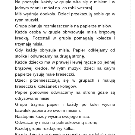
Na początku każdy w grupie wita się z misiem i w
jednym zdaniu mówi np. co robił wczoraj.
Miś wędruje dookoła. Dzieci przekazują sobie go w
rytm muzyki.
Grupa planuje rozmieszczenie na papierze misiów.
Każda osoba w grupie obrysowuje misia brązową
kredką. Pozostali w grupie pomagają koledze i
trzymają misia.
Gdy każdy obrysuje misia. Papier odklejamy od
stolika i odwracamy na drugą stronę.
Każde dziecko ma w prawej i lewej rączce po jednej
brązowej kredce. W rytm muzyki dzieci na całym
papierze rysują małe kreseczki.
Dzieci przemieszczają się w grupach i malują
kreseczki u koleżanek i kolegów.
Papier ponownie odwracamy na stronę gdzie są
odrysowane misie.
Grupa trzyma papier i każdy po kolei wycina
kawałek papieru ze swoim misiem.
Następnie każdy wycina swojego misia.
Odwracamy misie na pokreskowaną stronę.
Każdej grupie rozdajemy kółka.
Każde dziecko w dowolny sposób ma ozdobić misia