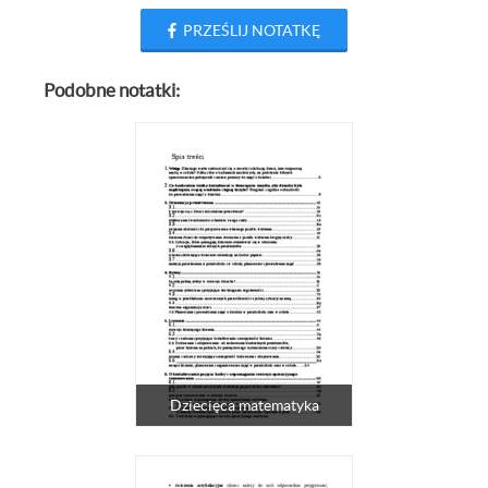
PRZEŚLIJ NOTATKĘ
Podobne notatki:
Dziecięca matematyka