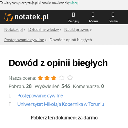
Ta witryna wykorzystuje pliki cookie, dowiedz się
więcej
.
Zaloguj
Menu
Szukaj
Notatek.pl
»
Dziedziny wiedzy
»
Nauki prawne
»
Postępowanie cywilne
»
Dowód z opinii biegłych
Dowód z opinii biegłych
Nasza ocena:
Pobrań:
28
Wyświetleń:
546
Komentarze:
0
Postępowanie cywilne
Uniwersytet Mikołaja Kopernika w Toruniu
Pobierz ten dokument za darmo