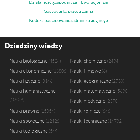
Działalność gospodarcza
Ewolucjonizm
Gospodarka przestrzenna
Kodeks postępowania administracyjnego
Dziedziny wiedzy
Nauki biologiczne
Nauki chemiczne
4524
2494
Nauki ekonomiczne
Nauki filmowe
16806
6
Nauki fizyczne
Nauki geograficzne
3146
2730
Nauki humanistyczne
Nauki matematyczne
5690
10439
Nauki medyczne
2370
Nauki prawne
Nauki rolnicze
15054
646
Nauki społeczne
Nauki techniczne
12426
14792
Nauki teologiczne
549