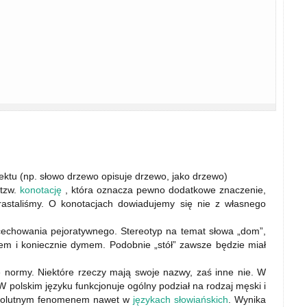
ektu (np. słowo drzewo opisuje drzewo, jako drzewo)
 tzw.
konotację
, która oznacza pewno dodatkowe znaczenie,
yrastaliśmy. O konotacjach dowiadujemy się nie z własnego
cechowania pejoratywnego. Stereotyp na temat słowa „dom”,
m i koniecznie dymem. Podobnie „stół” zawsze będzie miał
normy. Niektóre rzeczy mają swoje nazwy, zaś inne nie. W
W polskim języku funkcjonuje ogólny podział na rodzaj męski i
absolutnym fenomenem nawet w
językach słowiańskich
. Wynika