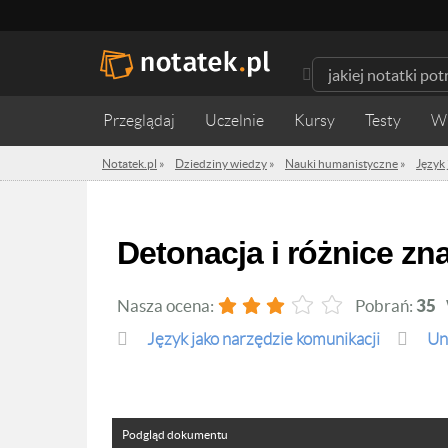
Przeglądaj
Uczelnie
Kursy
Testy
W
Notatek.pl
»
Dziedziny wiedzy
»
Nauki humanistyczne
»
Język
Detonacja i różnice z
Nasza ocena:
Pobrań:
35
Język jako narzędzie komunikacji
Un
Podgląd dokumentu