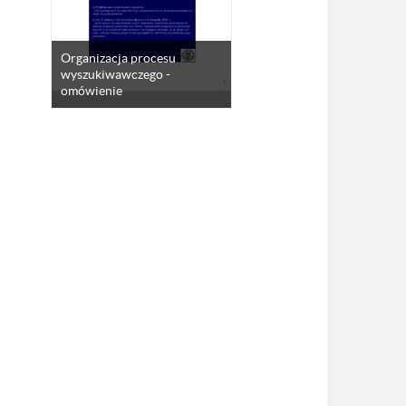
Organizacja procesu
wyszukiwawczego -
omówienie