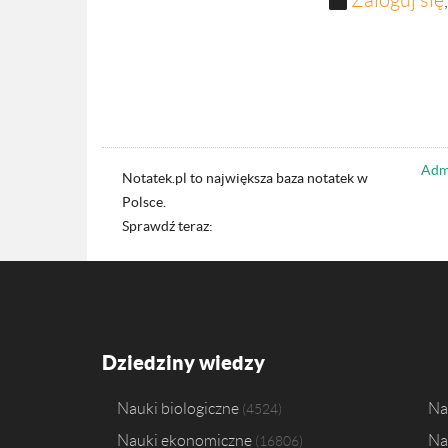
Zaloguj się
Admi
Notatek.pl to największa baza notatek w
Polsce.
Sprawdź teraz:
Dziedziny wiedzy
Nauki biologiczne
Na
4524
Nauki ekonomiczne
Na
16806