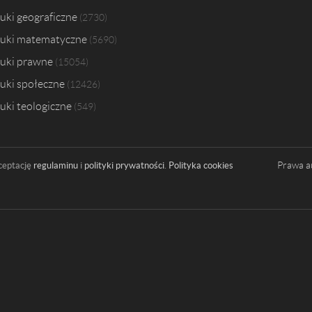
uki geograficzne
2730
uki matematyczne
5690
uki prawne
15054
uki społeczne
12426
uki teologiczne
549
Prawa a
ceptację
regulaminu
i
polityki prywatności
.
Polityka cookies