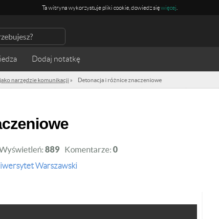
Ta witryna wykorzystuje pliki cookie, dowiedz się
więcej
.
iedza
 jako narzędzie komunikacji
»
Detonacja i różnice znaczeniowe
naczeniowe
Wyświetleń:
889
Komentarze:
0
iwersytet Warszawski