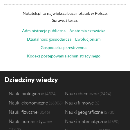
Notatek.pl to największa baza notatek w Polsce.
Sprawdź teraz:
Administracja publiczna
Anatomia człowieka
Działalność gospodarcza
Ewolucjonizm
Gospodarka przestrzenna
Kodeks postępowania administracyjnego
Dziedziny wiedzy
Nauki biologiczne
Nauki chemiczne
4524
2494
Nauki ekonomiczne
Nauki filmowe
16806
6
Nauki fizyczne
Nauki geograficzne
3146
2730
Nauki humanistyczne
Nauki matematyczne
5690
10439