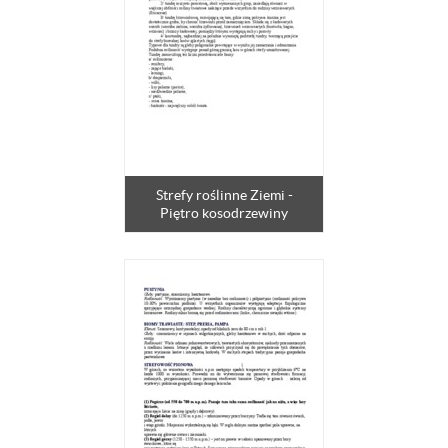
Strefy roślinne Ziemi -
Piętro kosodrzewiny