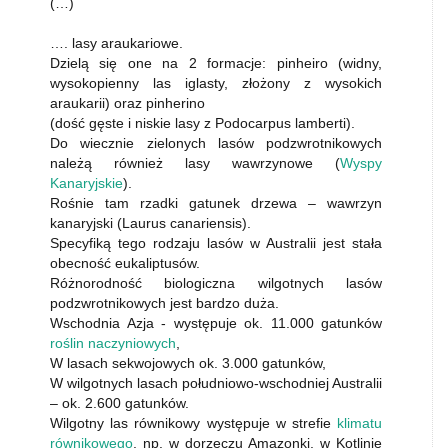
(…)
…. lasy araukariowe.
Dzielą się one na 2 formacje: pinheiro (widny,
wysokopienny las iglasty, złożony z wysokich
araukarii) oraz pinherino
(dość gęste i niskie lasy z Podocarpus lamberti).
Do wiecznie zielonych lasów podzwrotnikowych
należą również lasy wawrzynowe (
Wyspy
Kanaryjskie
).
Rośnie tam rzadki gatunek drzewa – wawrzyn
kanaryjski (Laurus canariensis).
Specyfiką tego rodzaju lasów w Australii jest stała
obecność eukaliptusów.
Różnorodność biologiczna wilgotnych lasów
podzwrotnikowych jest bardzo duża.
Wschodnia Azja - występuje ok. 11.000 gatunków
roślin naczyniowych
,
W lasach sekwojowych ok. 3.000 gatunków,
W wilgotnych lasach południowo-wschodniej Australii
– ok. 2.600 gatunków.
Wilgotny las równikowy występuje w strefie
klimatu
równikowego
, np. w dorzeczu Amazonki, w Kotlinie