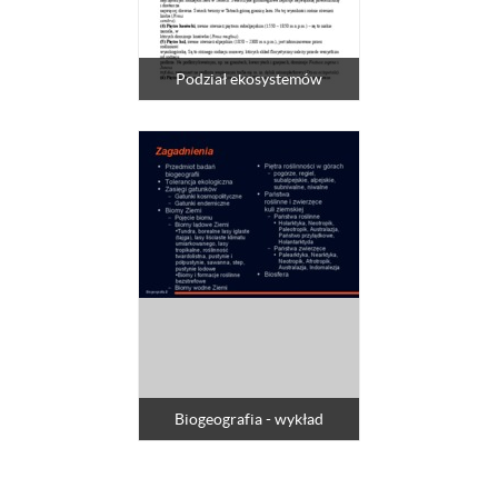
Podział ekosystemów
Biogeografia - wykład