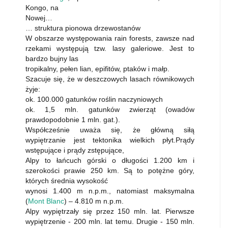
Kongo, na
Nowej…
… struktura pionowa drzewostanów
W obszarze występowania rain forests, zawsze nad
rzekami występują tzw. lasy galeriowe. Jest to
bardzo bujny las
tropikalny, pełen lian, epifitów, ptaków i małp.
Szacuje się, że w deszczowych lasach równikowych
żyje:
ok. 100.000 gatunków roślin naczyniowych
ok. 1,5 mln. gatunków zwierząt (owadów
prawdopodobnie 1 mln. gat.).
Współcześnie uważa się, że główną siłą
wypiętrzanie jest tektonika wielkich płyt.Prądy
wstępujące i prądy zstępujące,
Alpy to łańcuch górski o długości 1.200 km i
szerokości prawie 250 km. Są to potężne góry,
których średnia wysokość
wynosi 1.400 m n.p.m., natomiast maksymalna
(
Mont Blanc
) – 4.810 m n.p.m.
Alpy wypiętrzały się przez 150 mln. lat. Pierwsze
wypiętrzenie - 200 mln. lat temu. Drugie - 150 mln.