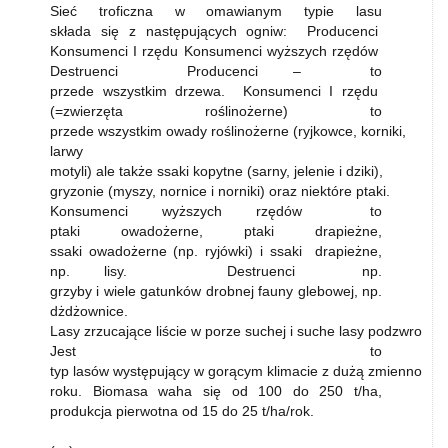
Sieć troficzna w omawianym typie lasu
składa się z następujących ogniw: Producenci
Konsumenci I rzędu Konsumenci wyższych rzędów
Destruenci Producenci – to
przede wszystkim drzewa. Konsumenci I rzędu
(=zwierzęta roślinożerne) to
przede wszystkim owady roślinożerne (ryjkowce, korniki,
larwy
motyli) ale także ssaki kopytne (sarny, jelenie i dziki),
gryzonie (myszy, nornice i norniki) oraz niektóre ptaki.
Konsumenci wyższych rzędów to
ptaki owadożerne, ptaki drapieżne,
ssaki owadożerne (np. ryjówki) i ssaki drapieżne,
np. lisy. Destruenci np.
grzyby i wiele gatunków drobnej fauny glebowej, np.
dżdżownice.
Lasy zrzucające liście w porze suchej i suche lasy podzwrotni
Jest to
typ lasów występujący w gorącym klimacie z dużą zmienności
roku. Biomasa waha się od 100 do 250 t/ha,
produkcja pierwotna od 15 do 25 t/ha/rok.