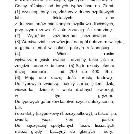
Cechy różniące od innych typów lasu na Ziemi:
(1) wysokopienny las, złożony z drzew szpilkowych
lub liściastych, albo
z drzewostanów mieszanych: szpilkowo- liściastych,
przy czym drzewa liściaste zrzucają liście na zimę.
(2) Wyraźnie zaznaczona sezonowość .
(3) Warstwa ziół i krzewów jest na ogół dobrze rozwinięta,
a gleba niemal w całości pokryta roślinnością .
(4) Wiele roślin
wytwarza mięsiste owoce i orzechy, takie jak np.
żołędzie i orzeszki bukowe. (5) Są to układy leśne o
dużej biomasie - od 200 do 400 t/ha.
(6) Mają one raczej dość prostą budowę.
Do typowych zwierząt należy sarna, jeleń, dzik,
wiewiórka, dzięcioł, i wiele drobnych zwierząt,
w tym gryzoni.
Do typowych gatunków lasotwórczych należy sosna,
buk
i oba dęby (szypułkowy i bezszypułkowy), a także lipa,
świerk, wiąz, klon i jesion.
Do najczęściej spotykanych lasów liściastych
należą grądy i buczyny, do iglastych - bory.