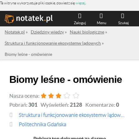
Ta witryna wykorzystuje pliki cookie, dowiedz się
więcej
.
Zaloguj
Menu
Szukaj
Notatek.pl
»
Dziedziny wiedzy
»
Nauki biologiczne
»
Struktura i funkcjonowanie ekosystemw lądowych
»
Biomy leśne - omówienie
Biomy leśne - omówienie
Nasza ocena:
Pobrań:
301
Wyświetleń:
2128
Komentarze:
0
Struktura i funkcjonowanie ekosystemw lądowych
Politechnika Gdańska
Pobierz ten dokument za darmo