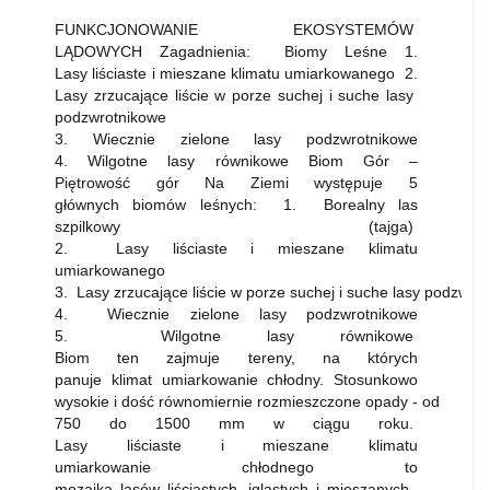
FUNKCJONOWANIE EKOSYSTEMÓW
LĄDOWYCH Zagadnienia: Biomy Leśne 1.
Lasy liściaste i mieszane klimatu umiarkowanego 2.
Lasy zrzucające liście w porze suchej i suche lasy
podzwrotnikowe
3. Wiecznie zielone lasy podzwrotnikowe
4. Wilgotne lasy równikowe Biom Gór –
Piętrowość gór Na Ziemi występuje 5
głównych biomów leśnych: 1. Borealny las
szpilkowy (tajga)
2. Lasy liściaste i mieszane klimatu
umiarkowanego
3. Lasy zrzucające liście w porze suchej i suche lasy podzwr
4. Wiecznie zielone lasy podzwrotnikowe
5. Wilgotne lasy równikowe
Biom ten zajmuje tereny, na których
panuje klimat umiarkowanie chłodny. Stosunkowo
wysokie i dość równomiernie rozmieszczone opady - od
750 do 1500 mm w ciągu roku.
Lasy liściaste i mieszane klimatu
umiarkowanie chłodnego to
mozaika lasów liściastych, iglastych i mieszanych.