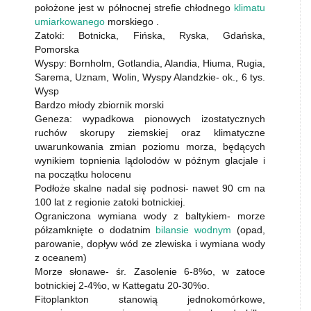
położone jest w północnej strefie chłodnego
klimatu
umiarkowanego
morskiego .
Zatoki: Botnicka, Fińska, Ryska, Gdańska,
Pomorska
Wyspy: Bornholm, Gotlandia, Alandia, Hiuma, Rugia,
Sarema, Uznam, Wolin, Wyspy Alandzkie- ok., 6 tys.
Wysp
Bardzo młody zbiornik morski
Geneza: wypadkowa pionowych izostatycznych
ruchów skorupy ziemskiej oraz klimatyczne
uwarunkowania zmian poziomu morza, będących
wynikiem topnienia lądolodów w późnym glacjale i
na początku holocenu
Podłoże skalne nadal się podnosi- nawet 90 cm na
100 lat z regionie zatoki botnickiej.
Ograniczona wymiana wody z baltykiem- morze
półzamknięte o dodatnim
bilansie wodnym
(opad,
parowanie, dopływ wód ze zlewiska i wymiana wody
z oceanem)
Morze słonawe- śr. Zasolenie 6-8%o, w zatoce
botnickiej 2-4%o, w Kattegatu 20-30%o.
Fitoplankton stanowią jednokomórkowe,