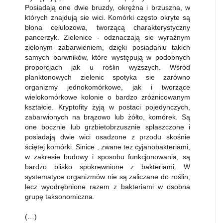
Posiadają one dwie bruzdy, okrężna i brzuszna, w
których znajdują sie wici. Komórki często okryte są
błona celulozowa, tworzącą charakterystyczny
pancerzyk. Zielenice - odznaczają sie wyraźnym
zielonym zabarwieniem, dzięki posiadaniu takich
samych barwników, które występują w podobnych
proporcjach jak u roślin wyższych. Wśród
planktonowych zielenic spotyka sie zarówno
organizmy jednokomórkowe, jak i tworzące
wielokomórkowe kolonie o bardzo zróżnicowanym
kształcie. Kryptofity żyją w postaci pojedynczych,
zabarwionych na brązowo lub żółto, komórek. Są
one bocznie lub grzbietobrzusznie spłaszczone i
posiadają dwie wici osadzone z przodu skośnie
ściętej komórki. Sinice , zwane tez cyjanobakteriami,
w zakresie budowy i sposobu funkcjonowania, są
bardzo blisko spokrewnione z bakteriami. W
systematyce organizmów nie są zaliczane do roślin,
lecz wyodrębnione razem z bakteriami w osobna
grupę taksonomiczna.
(…)