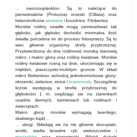
… nanozooplankton. Są to należące do
pierwotniaków (Protozoa) orzeski (Cilliata) oraz
heterotroficzne
wiciowce
i bruzdnice. Fitobentos
Morskie rośliny osiadłe mogą zamieszkiwać tak
głęboko, jak głęboko dochodzi minimalna ilość
światła potrzebna im do procesu fotosyntezy. Są to
wiec głównie organizmy strefy przybrzeżnej.
Przytwierdzona do dna roślinność morską stanowią
mikro- i makro glony oraz rośliny kwiatowe. Morskie
rośliny kwiatowe rosną na dnie, ukorzeniając się w
miękkim, piaszczysto-mulistym gruncie. W skład
mikro fitobentosu wchodzą jednokomórkowe glony:
okrzemki, zielenice, sinice i
krasnorosty
. Szczególnie
licznie występują w strefie przybrzeżnej do
głębokości 1 m, osądzając sie na ziarenkach
osadów dennych, kamieniach lub roślinach i
zwierzętach.
Makro glony morskie wymagają twardego,
skalistego bądź…
… ubogi. Składają sie na nie głównie skorupiaki,
wrotki, stadia larwalne ryb, wieloszczetów i
mięczaków
oraz pierwotniaki. Wśród dużych