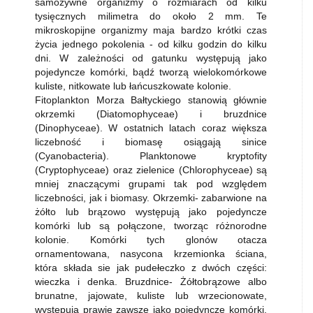
samożywne organizmy o rozmiarach od kilku
tysięcznych milimetra do około 2 mm. Te
mikroskopijne organizmy maja bardzo krótki czas
życia jednego pokolenia - od kilku godzin do kilku
dni. W zależności od gatunku występują jako
pojedyncze komórki, bądź tworzą wielokomórkowe
kuliste, nitkowate lub łańcuszkowate kolonie.
Fitoplankton Morza Bałtyckiego stanowią głównie
okrzemki (Diatomophyceae) i bruzdnice
(Dinophyceae). W ostatnich latach coraz większa
liczebność i biomasę osiągają sinice
(Cyanobacteria). Planktonowe kryptofity
(Cryptophyceae) oraz zielenice (Chlorophyceae) są
mniej znaczącymi grupami tak pod względem
liczebności, jak i biomasy. Okrzemki- zabarwione na
żółto lub brązowo występują jako pojedyncze
komórki lub są połączone, tworząc różnorodne
kolonie. Komórki tych glonów otacza
ornamentowana, nasycona krzemionka ściana,
która składa sie jak pudełeczko z dwóch części:
wieczka i denka. Bruzdnice- Żółtobrązowe albo
brunatne, jajowate, kuliste lub wrzecionowate,
występują prawie zawsze jako pojedyncze komórki.