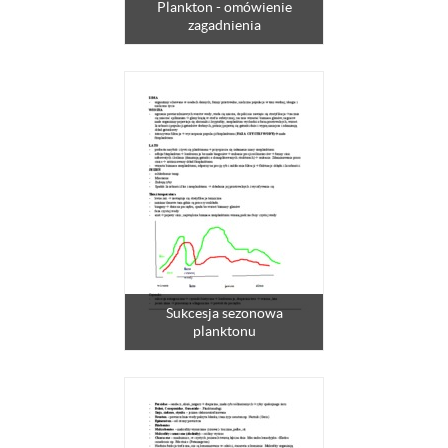
Plankton - omówienie
zagadnienia
Sukcesja sezonowa
planktonu