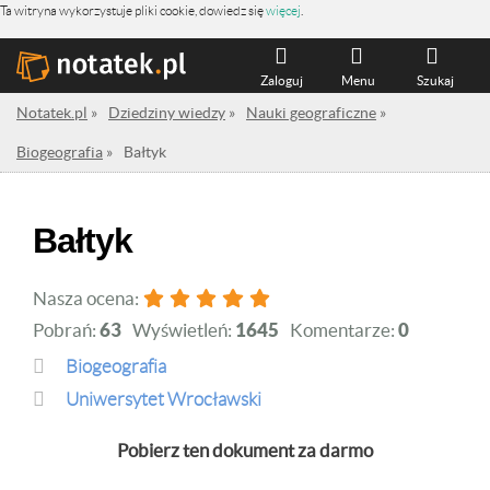
Ta witryna wykorzystuje pliki cookie, dowiedz się
więcej
.
Zaloguj
Menu
Szukaj
Notatek.pl
»
Dziedziny wiedzy
»
Nauki geograficzne
»
Biogeografia
»
Bałtyk
Bałtyk
Nasza ocena:
Pobrań:
63
Wyświetleń:
1645
Komentarze:
0
Biogeografia
Uniwersytet Wrocławski
Pobierz ten dokument za darmo