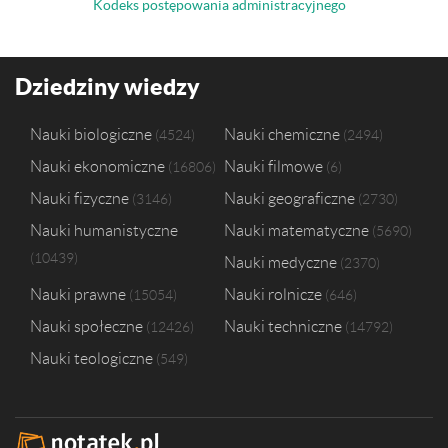
Kodeks postępowania administracyjnego
Dziedziny wiedzy
Nauki biologiczne
Nauki chemiczne
4524
2494
Nauki ekonomiczne
Nauki filmowe
16806
6
Nauki fizyczne
Nauki geograficzne
3146
2730
Nauki humanistyczne
Nauki matematyczne
5690
10439
Nauki medyczne
2370
Nauki prawne
Nauki rolnicze
15054
646
Nauki społeczne
Nauki techniczne
12426
14792
Nauki teologiczne
549