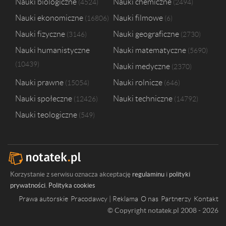
Nauki biologiczne
Nauki chemiczne
4524
2494
Nauki ekonomiczne
Nauki filmowe
16806
6
Nauki fizyczne
Nauki geograficzne
3146
2730
Nauki humanistyczne
Nauki matematyczne
5690
10439
Nauki medyczne
2370
Nauki prawne
Nauki rolnicze
15054
646
Nauki społeczne
Nauki techniczne
12426
14792
Nauki teologiczne
549
Korzystanie z serwisu oznacza akceptację
regulaminu
i
polityki
prywatności
.
Polityka cookies
Prawa autorskie
Pracodawcy | Reklama
O nas
Partnerzy
Kontakt
© Copyright notatek.pl 2008 - 2026