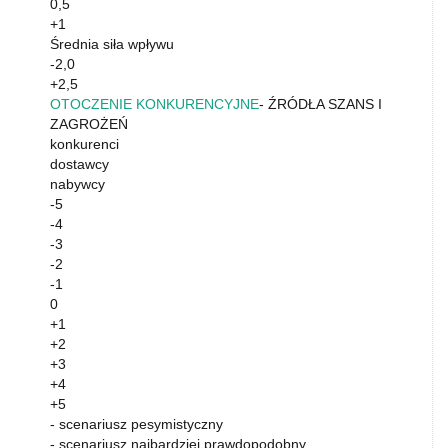
0,5
+1
Średnia siła wpływu
-2,0
+2,5
OTOCZENIE KONKURENCYJNE
- ŹRÓDŁA SZANS I
ZAGROŻEŃ
konkurenci
dostawcy
nabywcy
-5
-4
-3
-2
-1
0
+1
+2
+3
+4
+5
- scenariusz pesymistyczny
- scenariusz najbardziej prawdopodobny