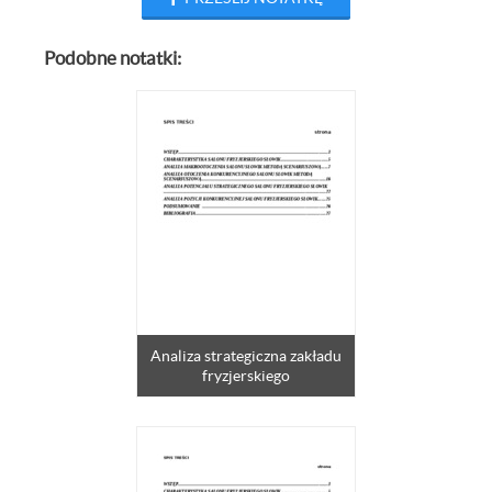
Podobne notatki:
Analiza strategiczna zakładu
fryzjerskiego