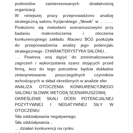
podmiotów zainteresowanych działalnością
organizacji.
W niniejszej pracy przeprowadzono analizę
strategiczną salonu fryzjerskiego „Słowik” w ……….
Posłużono się metodami scenariuszowymi przy
badaniu makrootoczenia i otoczenia
konkurencyjnego zakładu. Macierz BCG posłużyła
do przeprowadzenia analizy jego potencjału
strategicznego. CHARAKTERYSTYKA SALONU…
…. Powinna ona dążyć do zminimalizowania
zagrożeń i wykorzystania szans stojących przed
firmą, lecz do tego potrzebne będzie dokładne
zinterpretowanie poszczególnych czynników
wchodzących w skład określonych w analizie sfer.
ANALIZA OTOCZENIA KONKURENCYJNEGO
SALONU SŁOWIK METODĄ SCENARIUSZOWĄ
OKREŚLENIE SKALI OCEN POTENCJALNEJ
POZYTYWNEJ I NEGATYWNEJ SIŁY W
OTOCZENIU
Siła oddziaływania negatywnego
Siła oddziaływania…
… działań konkurencji na rynku