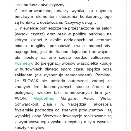
- scenariusz optymistyczny
Z przeprowadzonej analizy wynika, że najmniej
burzliwym elementem otoczenia konkurencyjnego
są kontakty z dostawcami. Nabywcy usług…
… niewielkie pomieszczenie przeznaczone na salon
(wysoki czynsz) oraz brak w pobliżu parkingu na
którym klienci z okolic oddalonych od centrum
miasta mogliby pozostawić swoje samochody-
najdogodniej jest do Salonu dojechać tramwajami,
ale niestety są one często bardzo zatłoczone.
Kosmetyki
do pielęgnacji włosów właścicielka kupuje
w hurtowniach dlatego sporo czasu spędza poza
zakładem (nie dysponuje samochodem). Pomimo,
że SŁOWIK nie posiada autoryzacji żadnej ze
znanych firm kosmetycznych stosuje środki do
pielęgnacji włosów taki renomowanych firm jak:
AVON,
Maybelline
, Margaret Astor, Wella,
Schwarckopf, Ziaja i in. Narzędzia i akcesoria
fryzjerskie pochodzą od znanych producentów i są
wysokiej klasy. Wszystkie inwestycje realizowane są
z wypracowanego zysku- decydują o tym wysokie
koszty kredytów…